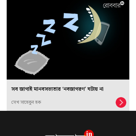
সব জাগাই মানবসভ্যতার ‘নবজাগরণ’ ঘটায় না
সেখ সাহেবুল হক