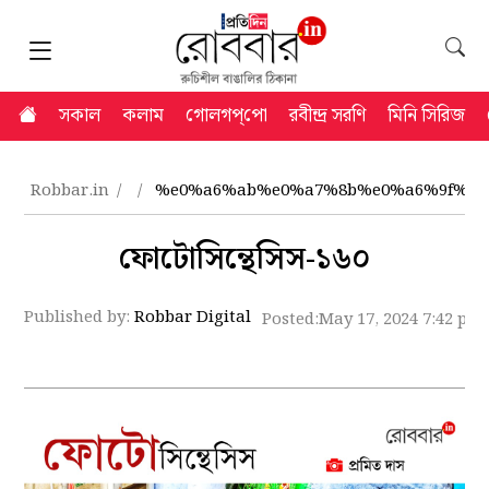
সকাল
কলাম
গোলগপ্‌পো
রবীন্দ্র সরণি
মিনি সিরিজ
Robbar.in
%e0%a6%ab%e0%a7%8b%e0%a6%9f%e0
ফোটোসিন্থেসিস-১৬০
Published by:
Robbar Digital
Posted:
May 17, 2024 7:42 pm