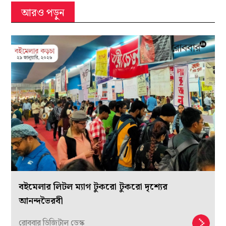
আরও পড়ুন
বইমেলার লিটল ম্যাগ টুকরো টুকরো দৃশ্যের
আনন্দভৈরবী
রোববার ডিজিটাল ডেস্ক