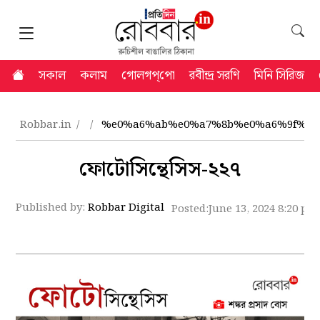
সকাল
কলাম
গোলগপ্‌পো
রবীন্দ্র সরণি
মিনি সিরিজ
Robbar.in
%e0%a6%ab%e0%a7%8b%e0%a6%9f%e0
ফোটোসিন্থেসিস-২২৭
Published by:
Robbar Digital
Posted:
June 13, 2024 8:20 pm