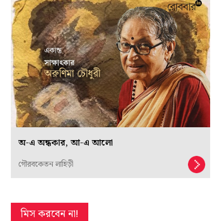
অ-এ অন্ধকার, আ-এ আলো
গৌরবকেতন লাহিড়ী
মিস করবেন না!