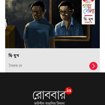
দ্বি-মুখ
সৈকত দে