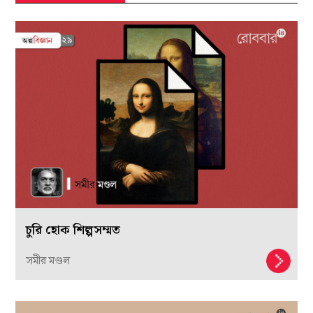
চুরি হোক শিল্পসম্মত
সমীর মণ্ডল