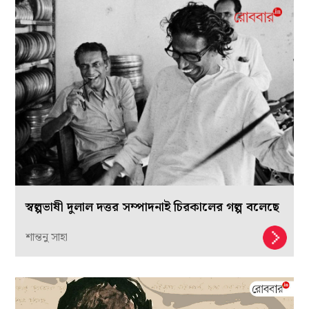
স্বল্পভাষী দুলাল দত্তর সম্পাদনাই চিরকালের গল্প বলেছে
শান্তনু সাহা