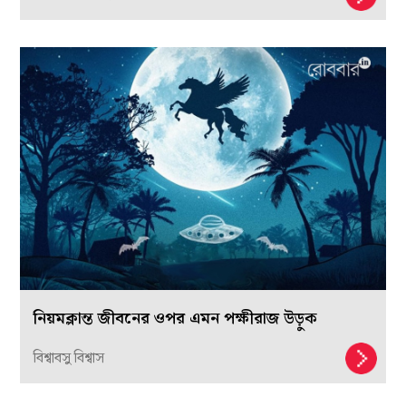
নিয়মক্লান্ত জীবনের ওপর এমন পক্ষীরাজ উড়ুক
বিশ্বাবসু বিশ্বাস