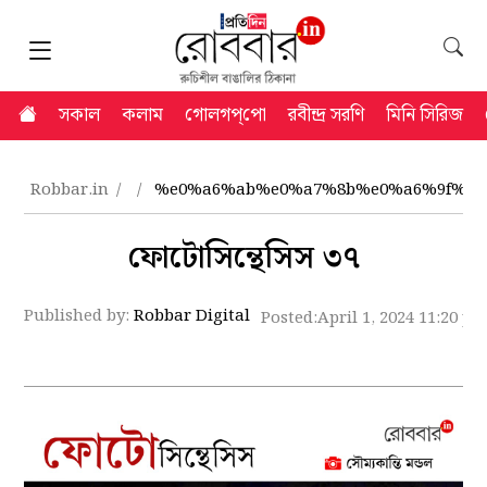
সকাল
কলাম
গোলগপ্‌পো
রবীন্দ্র সরণি
মিনি সিরিজ
Robbar.in
%e0%a6%ab%e0%a7%8b%e0%a6%9f%e0
ফোটোসিন্থেসিস ৩৭
Published by:
Robbar Digital
Posted:
April 1, 2024 11:20 p