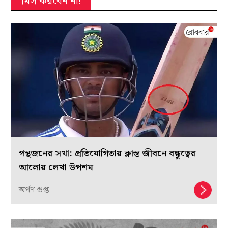
মিস করবেন না!
পন্থজনের সখা: প্রতিযোগিতায় ক্লান্ত জীবনে বন্ধুত্বের
আলোয় লেখা উপশম
অর্পণ গুপ্ত