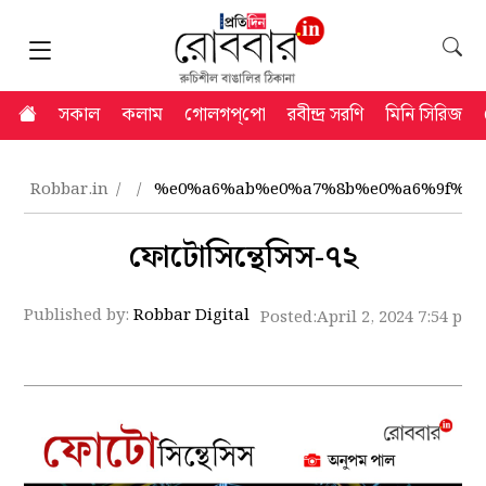
সকাল
কলাম
গোলগপ্‌পো
রবীন্দ্র সরণি
মিনি সিরিজ
Robbar.in
%e0%a6%ab%e0%a7%8b%e0%a6%9f%e0
ফোটোসিন্থেসিস-৭২
Published by:
Robbar Digital
Posted:
April 2, 2024 7:54 pm