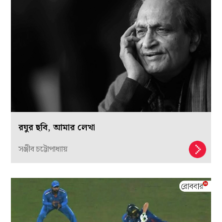
রঘুর ছবি, আমার লেখা
সঞ্জীব চট্টোপাধ্যায়