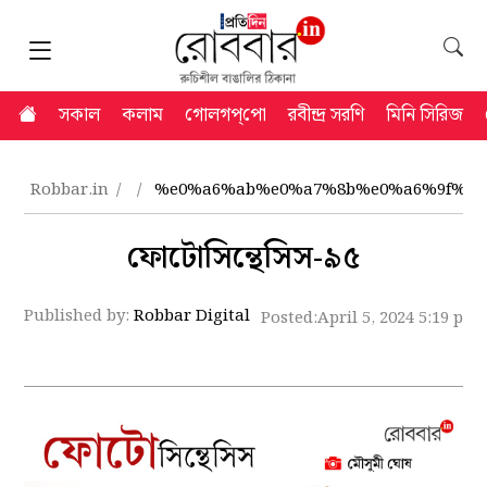
সকাল
কলাম
গোলগপ্‌পো
রবীন্দ্র সরণি
মিনি সিরিজ
Robbar.in
%e0%a6%ab%e0%a7%8b%e0%a6%9f%e0
ফোটোসিন্থেসিস-৯৫
Published by:
Robbar Digital
Posted:
April 5, 2024 5:19 pm