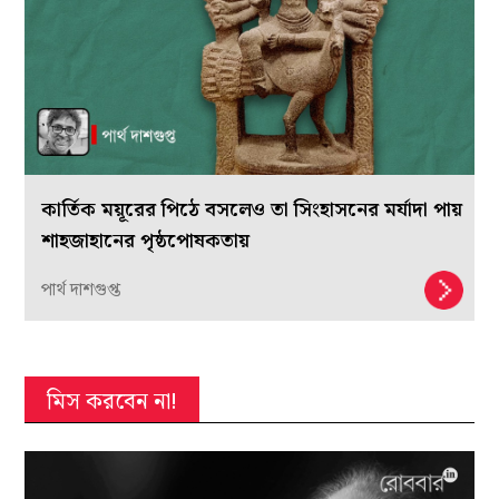
কার্তিক ময়ূরের পিঠে বসলেও তা সিংহাসনের মর্যাদা পায়
শাহজাহানের পৃষ্ঠপোষকতায়
পার্থ দাশগুপ্ত
মিস করবেন না!