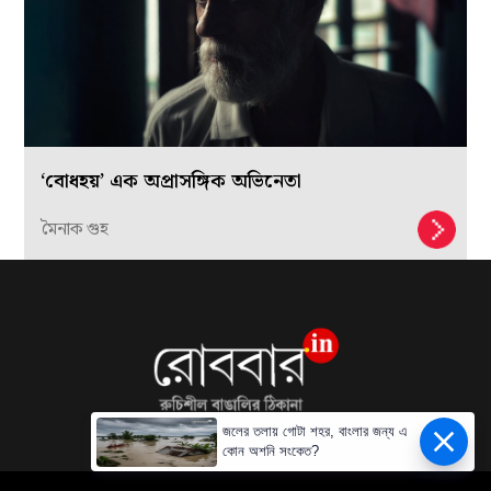
‘বোধহয়’ এক অপ্রাসঙ্গিক অভিনেতা
মৈনাক গুহ
জলের তলায় গোটা শহর, বাংলার জন্য এ
কোন অশনি সংকেত?