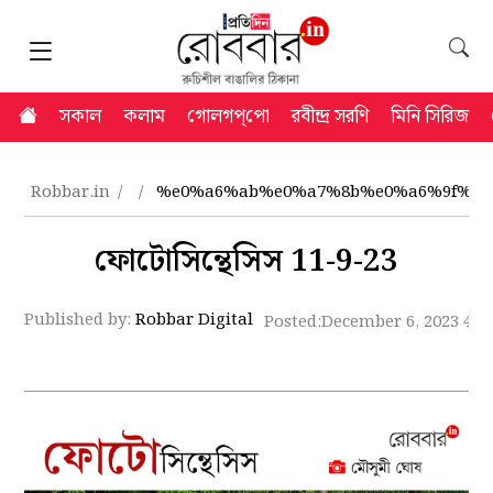
সকাল
কলাম
গোলগপ্‌পো
রবীন্দ্র সরণি
মিনি সিরিজ
Robbar.in
%e0%a6%ab%e0%a7%8b%e0%a6%9f%e0
ফোটোসিন্থেসিস 11-9-23
Published by:
Robbar Digital
Posted:
December 6, 2023 4:0