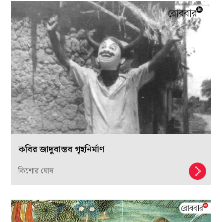
কবির জাদুবাস্তব গৃহনির্মাণ
কিশোর ঘোষ