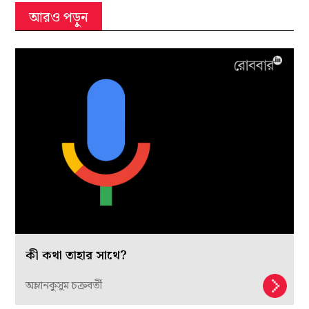
আরও পড়ুন
কী কথা তাহার সাথে?
অম্লানকুসুম চক্রবর্তী