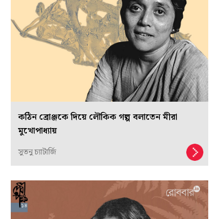
কঠিন ব্রোঞ্জকে দিয়ে লৌকিক গল্প বলাতেন মীরা
মুখোপাধ্যায়
সুতনু চ্যাটার্জি