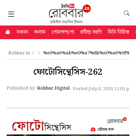
সকাল
কলাম
গোলগপ্‌পো
রবীন্দ্র সরণি
মিনি সিরিজ
Robbar.in
%e0%a6%ab%e0%a7%8b%e0%a6%9f%e0
ফোটোসিন্থেসিস-262
Published by:
Robbar Digital
Posted:
July 8, 2024 11:05 pm