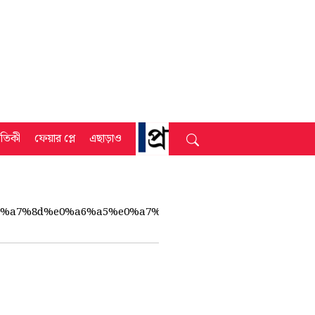
্রতিকী
ফেয়ার প্লে
এছাড়াও
0%a7%8d%e0%a6%a5%e0%a7%87%e0%a6%b8%e0%a6%bf%e