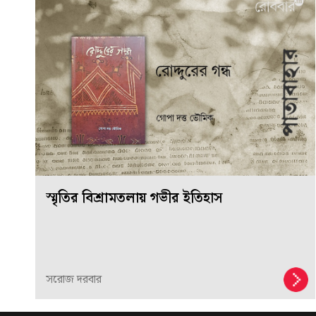
স্মৃতির বিশ্রামতলায় গভীর ইতিহাস
সরোজ দরবার