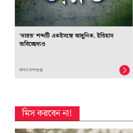
‘ভারত’ শব্দটি একইসঙ্গে আধুনিক, ইতিহাস
অবিচ্ছেদ্যও
স্বপন দাশগুপ্ত
মিস করবেন না!