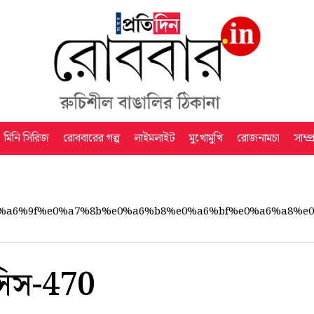
মিনি সিরিজ
রোববারের গল্প
লাইমলাইট
মুখোমুখি
রোজনামচা
সাম্প
%a6%9f%e0%a7%8b%e0%a6%b8%e0%a6%bf%e0%a6%a8%e
সিস-470