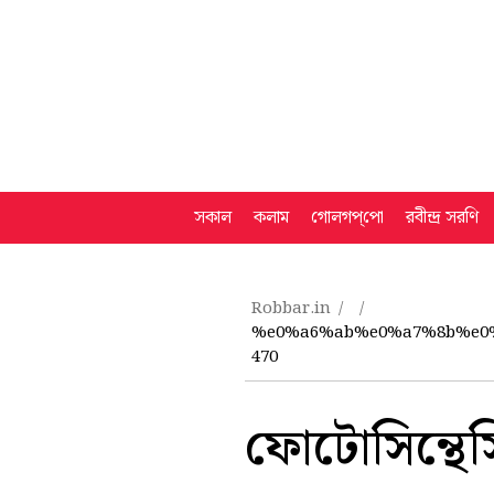
সকাল
কলাম
গোলগপ্‌পো
রবীন্দ্র সরণি
Robbar.in
%e0%a6%ab%e0%a7%8b%e0
470
ফোটোসিন্থে