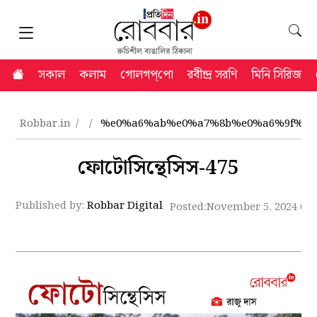
সকাল
কলাম
গোলগপ্‌পো
রবীন্দ্র সরণি
মিনি সিরিজ
Robbar.in
%e0%a6%ab%e0%a7%8b%e0%a6%9f%e0
ফোটোসিন্থেসিস-475
Published by:
Robbar Digital
Posted:
November 5, 2024 6: