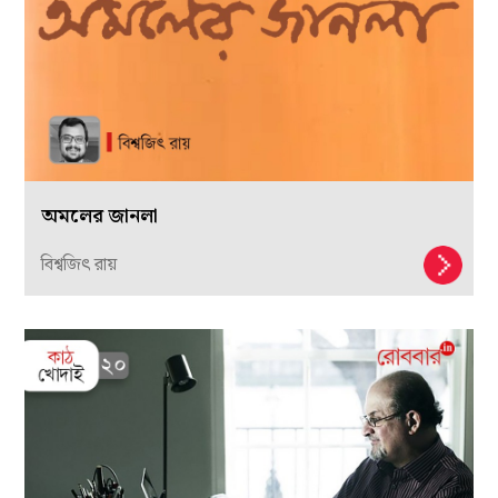
অমলের জানলা
বিশ্বজিৎ রায়