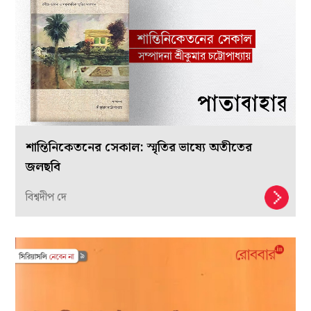
শান্তিনিকেতনের সেকাল: স্মৃতির ভাষ্যে অতীতের
জলছবি
বিশ্বদীপ দে