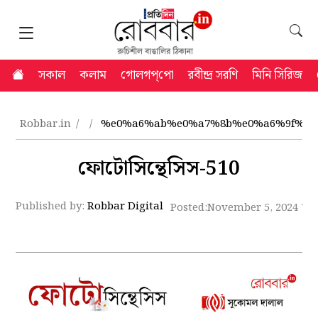
সকাল
কলাম
গোলগপ্‌পো
রবীন্দ্র সরণি
মিনি সিরিজ
Robbar.in
%e0%a6%ab%e0%a7%8b%e0%a6%9f%e0
ফোটোসিন্থেসিস-510
Published by:
Robbar Digital
Posted:
November 5, 2024 7: