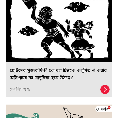
ছোটদের পূজাবার্ষিকী কোমল চিত্তকে কলুষিত না করার
অভিপ্রায়ে ‘অ-মানুষিক’ হয়ে উঠছে?
দেবাশিস গুপ্ত