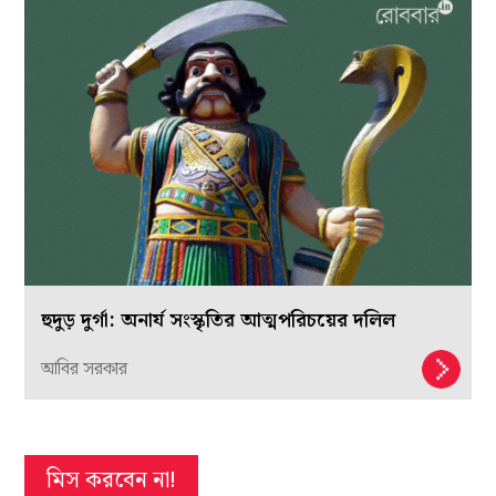
হুদুড় দুর্গা: অনার্য সংস্কৃতির আত্মপরিচয়ের দলিল
আবির সরকার
মিস করবেন না!