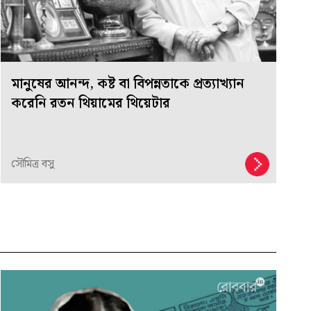
মানুষের আনন্দ, কষ্ট বা বিপন্নতাকে প্রত্যাখ্যান
করেনি রতন থিয়ামের থিয়েটার
সৌমিত্র বসু