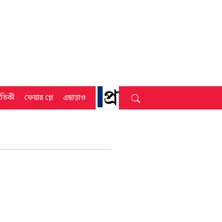
্রতিকী
ফেয়ার প্লে
এছাড়াও