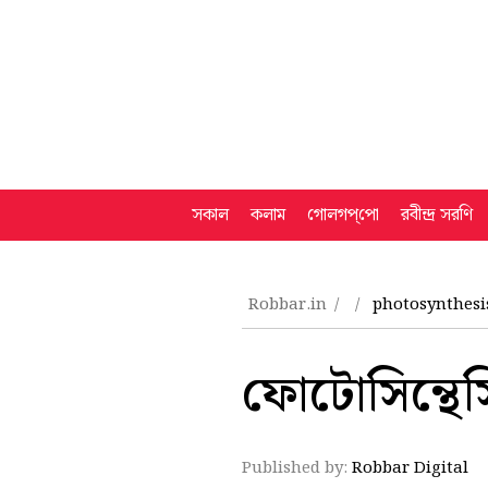
সকাল
কলাম
গোলগপ্‌পো
রবীন্দ্র সরণি
Robbar.in
photosynthesi
ফোটোসিন্থে
Published by:
Robbar Digital