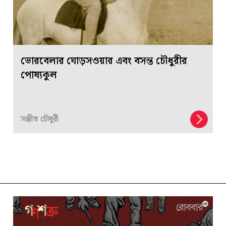
ভোরবেলার ঘোড়সওয়ার এবং বসন্ত চৌধুরীর
পোষ্যকুল
সঞ্জীত চৌধুরী