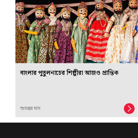
বাংলার পুতুলনাচের শিল্পীরা আজও প্রান্তিক
শুভঙ্কর দাস