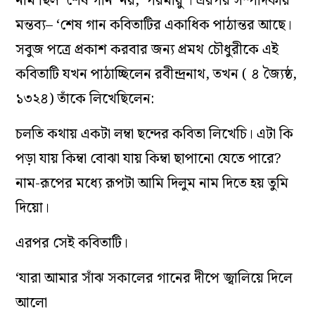
নাম ছিল ‘শেষ গান’ নয়, ‘পরমায়ু’। এরপর সম্পাদকীয়
মন্তব‌্য– ‘শেষ গান কবিতাটির একাধিক পাঠান্তর আছে।
সবুজ পত্রে প্রকাশ করবার জন‌্য প্রমথ চৌধুরীকে এই
কবিতাটি যখন পাঠাচ্ছিলেন রবীন্দ্রনাথ, তখন ( ৪ জ‌্যৈষ্ঠ,
১৩২৪) তাঁকে লিখেছিলেন:
চলতি কথায় একটা লম্বা ছন্দের কবিতা লিখেচি। এটা কি
পড়া যায় কিম্বা বোঝা যায় কিম্বা ছাপানো যেতে পারে?
নাম-রূপের মধ‌্যে রূপটা আমি দিলুম নাম দিতে হয় তুমি
দিয়ো।
এরপর সেই কবিতাটি।
‘যারা আমার সাঁঝ সকালের গানের দীপে জ্বালিয়ে দিলে
আলো