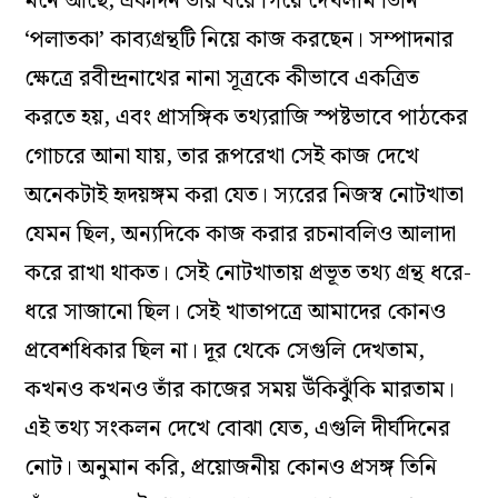
মনে আছে, একদিন তাঁর ঘরে গিয়ে দেখলাম তিনি
‘পলাতকা’ কাব‌্যগ্রন্থটি নিয়ে কাজ করছেন। সম্পাদনার
ক্ষেত্রে রবীন্দ্রনাথের নানা সূত্রকে কীভাবে একত্রিত
করতে হয়, এবং প্রাসঙ্গিক তথ‌্যরাজি স্পষ্টভাবে পাঠকের
গোচরে আনা যায়, তার রূপরেখা সেই কাজ দেখে
অনেকটাই হৃদয়ঙ্গম করা যেত। স‌্যরের নিজস্ব নোটখাতা
যেমন ছিল, অন‌্যদিকে কাজ করার রচনাবলিও আলাদা
করে রাখা থাকত। সেই নোটখাতায় প্রভূত তথ‌্য গ্রন্থ ধরে-
ধরে সাজানো ছিল। সেই খাতাপত্রে আমাদের কোনও
প্রবেশধিকার ছিল না। দূর থেকে সেগুলি দেখতাম,
কখনও কখনও তাঁর কাজের সময় উঁকিঝুঁকি মারতাম।
এই তথ‌্য সংকলন দেখে বোঝা যেত, এগুলি দীর্ঘদিনের
নোট। অনুমান করি, প্রয়োজনীয় কোনও প্রসঙ্গ তিনি