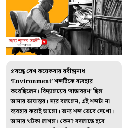
প্রবন্ধে বেশ কয়েকবার রবীন্দ্রনাথ
‘Environment’ শব্দটিকে ব‌্যবহার
করেছিলেন। বিদ‌্যালয়ের ‘বাতাবরণ’ ছিল
আমার ভাষান্তর। স‌্যর বললেন, এই শব্দটা না
ব‌্যবহার করাই ভালো। অন‌্য শব্দ ভেবে দেখো।
আমার খটকা লাগল। কেন? বদলাতে হবে