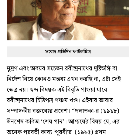
সংবাদ প্রতিদিন ফাইলচিত্র
মুদ্রণ এবং অবয়ব সচেতন রবীন্দ্রনাথের দৃষ্টিভঙ্গি বা
নির্দেশ নিয়ে কোনও মন্তব‌্য এখন করছি না, এটা সেই
ক্ষেত্র নয়। ছন্দ বিষয়ক এই বিবৃতি পাওয়া যাবে
রবীন্দ্রনাথের চিঠিপত্র পঞ্চম খণ্ড। এইবার আবার
সম্পাদকীয় বক্তব‌্যের প্রবেশ। “পলাতকা-র (১৯১৮)
ঊনশেষ কবিতা ‘শেষ গান’। আশ্চর্যের বিষয় যে, এর
অনেক পরবর্তী কাব‌্য ‘পূরবী’র (১৯২৫) প্রথম