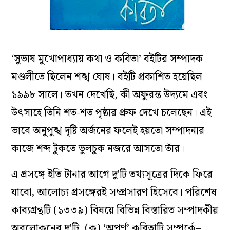
‘সুভাষ মুখোপাধ‌্যায় কথা ও কবিতা’ বইটির সম্পাদক
মণ্ডলীতে ছিলেন শঙ্খ ঘোষ। বইটি প্রকাশিত হয়েছিল
১৯৯৮ সালে। তখন দেখেছি, কী অফুরন্ত উদ‌্যমে এবং
উৎসাহে তিনি শত-শত পৃষ্ঠার প্রুফ দেখে চলেছেন। এই
ভাবে অনুপুঙ্খ দৃষ্টি অর্জনের ফলেই হয়তো সম্পাদনার
কাজে শব্দ টুকতে ভুলচুক নজরে আসতো তাঁর।
এ প্রসঙ্গে ইতি টানার আগে দু’টি তথ‌্যসূত্রের দিকে ফিরে
যাবো, আলোচ‌্য প্রসঙ্গেরই সম্প্রসারণ হিসেবে। পরিশেষ
কাব‌্যগ্রন্থটি (১৩৩৯) বিষয়ে বিভিন্ন বিস্তারিত সম্পাদকীয়
অবলোকনের দু’টি, (ক) ‘অপূর্ণ’ কবিতাটি সম্পর্কে–