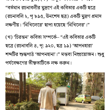
“বর্তমান রচনাবলীর মুদ্রণে এই কবিতার একটি ছত্রে
(রচনাবলি ২, পৃ ৮৯৫, ঊনশেষ ছত্র) একটি মুদ্রণ প্রমাদ
লক্ষণীয়। ‘নিখিলেরে’ ছাপা হয়েছে ‘নিখিলের’।”
(খ) ‘চিরন্তন’ কবিতা সম্পর্কে– “এই কবিতার একটি
ছত্রে (রচনাবলি ৪, পৃ: ৯২০, ছত্র ১৯) ‘আপনহারা’
শব্দটির শুদ্ধপাঠ ‘আপনহানা’।” মন্তব‌্য নিষ্প্রয়োজন। শুধু
পর্যবেক্ষণের তীক্ষ্ণতাটিকে লক্ষ করুন।