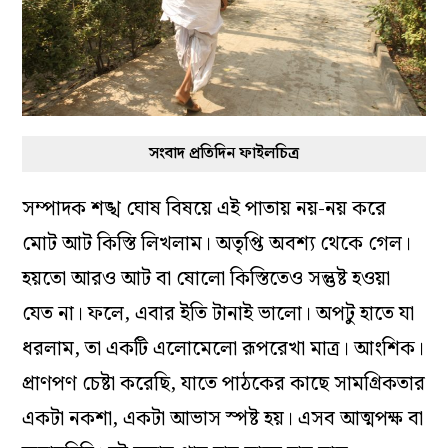
সংবাদ প্রতিদিন ফাইলচিত্র
সম্পাদক শঙ্খ ঘোষ বিষয়ে এই পাতায় নয়-নয় করে
মোট আট কিস্তি লিখলাম। অতৃপ্তি অবশ‌্য থেকে গেল।
হয়তো আরও আট বা ষোলো কিস্তিতেও সন্তুষ্ট হওয়া
যেত না। ফলে, এবার ইতি টানাই ভালো। অপটু হাতে যা
ধরলাম, তা একটি এলোমেলো রূপরেখা মাত্র। আংশিক।
প্রাণপণ চেষ্টা করেছি, যাতে পাঠকের কাছে সামগ্রিকতার
একটা নকশা, একটা আভাস স্পষ্ট হয়। এসব আত্মপক্ষ বা