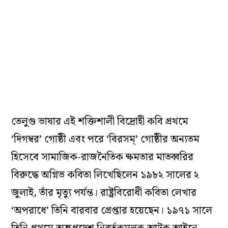
তেলুগু ভাষার এই শক্তিশালী বিদ্রোহী কবি প্রথমে
‘দিগম্বর’ গোষ্ঠী এবং পরে ‘বিরসম্’ গোষ্ঠীর অন‌্যতম
হিসেবে সামাজিক-রাজনৈতিক ক্ষমতার মাতব্বরির
বিরুদ্ধে অগ্নিভ কবিতা লিখেছিলেন ১৯৮২ সালের ২
জুলাই, তাঁর মৃত‌্যু পর্যন্ত। রাষ্ট্রবিরোধী কবিতা লেখার
‘অপরাধে’ তিনি বারবার গ্রেপ্তার হয়েছেন। ১৯৭১ সালে