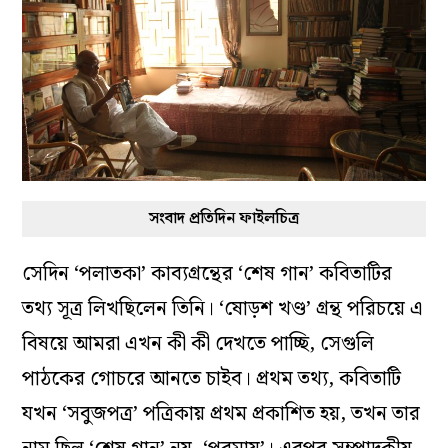
সংবাদ প্রতিদিন ফাইলচিত্র
সেদিন ‘পলাতকা’ কাব‌্যগ্রন্থের ‘শেষ গান’ কবিতাটির
তথ‌্য সূত্র লিখছিলেন তিনি। ‘ষোড়শ খণ্ড’ গ্রন্থ পরিচয়ে এ
বিষয়ে আমরা এখন কী কী দেখতে পাচ্ছি, সেগুলি
পাঠকের গোচরে আনতে চাইব। প্রথম তথ‌্য, কবিতাটি
যখন ‘সবুজপত্র’ পত্রিকায় প্রথম প্রকাশিত হয়, তখন তার