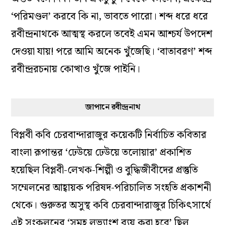
‘পরিমণ্ডল’ করবে কি না, ভাবতে পারো। শব্দ ধরে ধরে
রবীন্দ্রনাথকে আত্মস্থ করলে তবেই এমন আশ্চর্য উপদেশ
দেওয়া যায়! পরে আমি অনেক খুঁজেছি। ‘বাতাবরণ’ শব্দ
রবীন্দ্ররচনায় কোত্থাও খুঁজে পাইনি।
জাপানে রবীন্দ্রনাথ
বিপ্লবী কবি চেরবান্দারাজুর কয়েকটি নির্বাচিত কবিতার
বাংলা রূপান্তর ‘ঢেউয়ে ঢেউয়ে তলোয়ার’ প্রকাশিত
হয়েছিল বিপ্লবী-লেখক-শিল্পী ও বুদ্ধিজীবীদের প্রস্তুতি
সম্মেলনের আহ্বায়ক পরিষদ-পরিচালিত সংহতি প্রকাশনী
থেকে। গুরুতর অসুস্থ কবি চেরবান্দারাজুর চিকিৎসার্থে
এই সংকলনের ‘সমূহ লভ‌্যাংশ ব‌্যয় করা হবে’ ছিল