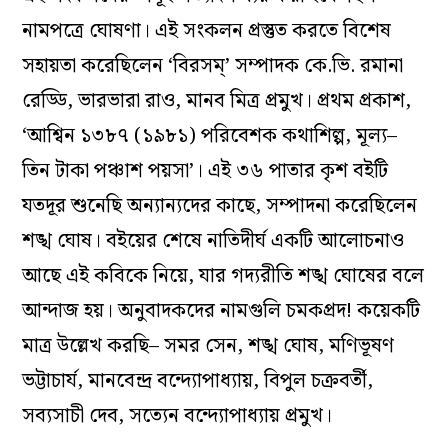
নামপত্রে ঘোষণা। এই সংকলন প্রস্তুত করতে বিশেষ
সহায়তা করেছিলেন ‘বিরসম্‌’ সম্পাদক কে.ভি. রমানা
রেড্ডি, ভারভারা রাও, মানব মিত্র প্রমুখ। প্রথম প্রকাশ,
‘আশ্বিন ১৩৮৭ (১৯৮১) পরিবেশক কথাশিল্প, মূল‌্য–
তিন টাকা পঞ্চাশ পয়সা’। এই ৩৬ পাতার কৃশ বইটি
যতদূর শুনেছি অন‌্যান‌্যদের কাছে, সম্পাদনা করেছিলেন
শঙ্খ ঘোষ। বইয়ের শেষে নাতিদীর্ঘ একটি আলোচনাও
আছে এই কবিকে নিয়ে, যার গদ‌্যরীতি শঙ্খ ঘোষের বলে
আন্দাজ হয়। অনুবাদকদের নামগুলি চমকপ্রদ! কয়েকটি
মাত্র উল্লেখ করছি– সমর সেন, শঙ্খ ঘোষ, মণিভূষণ
ভট্টাচার্য, মানবেন্দ্র বন্দ‌্যোপাধ‌্যায়, বিপুল চক্রবর্তী,
সব‌্যসাচী দেব, সত‌্যেন বন্দ‌্যোপাধ‌্যায় প্রমুখ।