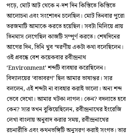
পড়ে, মোট আট থেকে ন-দশ দিন কিস্তিতে কিস্তিতে
আলোচনা এবং সংশোধন চলেছিল। মোট তিনবার পুরো
তরজমাটি আমাকে করতে হয়েছিল। সবটা মিলিয়ে প্রায়
তিনমাস লেগেছিল কাজটি সম্পূর্ণ করতে। শেষদিনের
আগের দিন, তিনি খুব স্মরণীয় একটা কথা বলেছিলেন।
ওই প্রবন্ধে বেশ কয়েকবার রবীন্দ্রনাথ
‘Environment’ শব্দটি ব‌্যবহার করেছিলেন।
বিদ‌্যালয়ের ‘বাতাবরণ’ ছিল আমার ভাষান্তর। স‌্যর
বললেন, এই শব্দটা না ব‌্যবহার করাই ভালো। অন‌্য শব্দ
ভেবে দেখো। আমার খটকা লাগল। কেন? বদলাতে হবে
কেন? স‌্যর তখন বুঝিয়েছিলেন, রবীন্দ্রনাথের ইংরেজি
লেখা বাংলায় অনুবাদ করার সময়, রবীন্দ্রনাথের
রচনারীতি এবং কথনভঙ্গিটি অনুসরণ করাই সংগত। তার