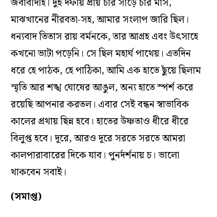
জবাবদিহি। দুই দফায় প্রায় চার সাড়ে চার মাস,
মাঝখানের নীরবতা-সহ, আমার সংলাপ জারি ছিল।
ধন‌্যবাদ তিতাস রায় বর্মনকে, তার আগ্রহ এবং উৎসাহে
কখনো ভাটা পড়েনি। সে ছিল মহার্ঘ পাথেয়। এতদিন
ধরে হে পাঠক, হে পাঠিকা, আমি এক হাতে ছুঁয়ে ছিলাম
স্মৃতি আর শঙ্খ ঘোষের আঙুল, অন‌্য হাতে স্পর্শ করে
রয়েছি আপনার করতল। এবার সেই বন্ধন স্বাভাবিক
কালের প্রথায় ছিন্ন হবে। হাতের উষ্ণতাও ধীরে ধীরে
বিলুপ্ত হবে। দূরে, আরও দূরে সরতে সরতে আমরা
কালপারাবারের দিকে যাব। পুনর্দর্শনায় চ। ভালো
থাকবেন সবাই।
(সমাপ্ত)