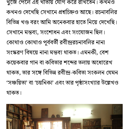
খুঁজে পেলে এই খাতায় যোগ করে রাখতেন। কখনও
কখনও দেখেছি সেখানে প্রশ্নচিহ্নও আছে। রচনাবলির
বিভিন্ন খণ্ড বরং আমি অনেকবার হাতে নিয়ে দেখেছি।
সেখানে মন্তব‌্য, সংশোধন এবং সংযোজন ছিল।
কোথাও কোথাও পূর্ববর্তী রবীন্দ্ররচনাবলির নানা
সংস্করণ বিষয়ে নানা মন্তব‌্য থাকত। এমনকী, বেশ
কয়েকবার গান বা কবিতার শব্দের তলায় অধোরেখ
থাকত, তার সঙ্গে বিভিন্ন রবীন্দ্র-কবিতা সংকলন যেমন
‘সঞ্চয়িতা’ বা ‘চয়নিকা’ এবং তার পৃষ্ঠাসংখ‌্যার উল্লেখও
থাকত।