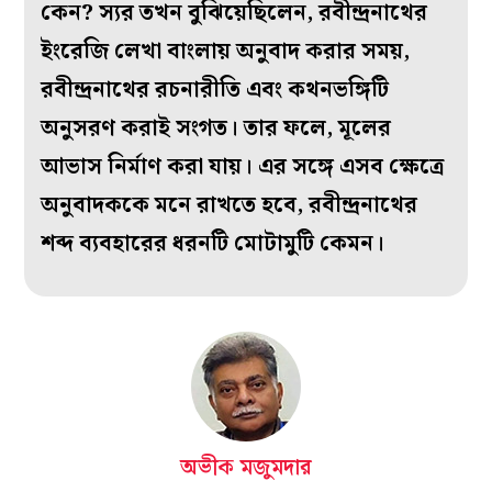
কেন? স‌্যর তখন বুঝিয়েছিলেন, রবীন্দ্রনাথের
ইংরেজি লেখা বাংলায় অনুবাদ করার সময়,
রবীন্দ্রনাথের রচনারীতি এবং কথনভঙ্গিটি
অনুসরণ করাই সংগত। তার ফলে, মূলের
আভাস নির্মাণ করা যায়। এর সঙ্গে এসব ক্ষেত্রে
অনুবাদককে মনে রাখতে হবে, রবীন্দ্রনাথের
শব্দ ব‌্যবহারের ধরনটি মোটামুটি কেমন।
অভীক মজুমদার