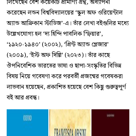
লিখেছেন বেশ কয়েকটি প্রামাণ্য গ্রন্থ, অধ্যাপনা
করেছেন লন্ডন বিশ্ববিদ্যালয়ের ‘স্কুল অফ ওরিয়েন্টাল
অ্যান্ড আফ্রিকান স্টাডিজ’-এ। তাঁর লেখা বইগুলির মধ্যে
উল্লেখযোগ্য হল ‘
দ্য হিন্দি পাবলিক স্ফিয়ার’
,
‘১৯২০-১৯৪০’
(২০০২)
, ‘
প্রিন্ট অ্যান্ড প্লেজার’
(২০০৯)
, ‘ইস্ট অফ দিল্লি’
(২০২৩)। তাঁর কাছে
ঔপনিবেশিক ভারতের ভাষা ও ছাপা-সংস্কৃতির বিভিন্ন
বিষয় নিয়ে গবেষণা করে পরবর্তী প্রজন্মের গবেষকরা
লাভবান হয়েছেন, প্রকাশিত হয়েছে বেশ কিছু গুরুত্বপূর্ণ
বই আর প্রবন্ধ।