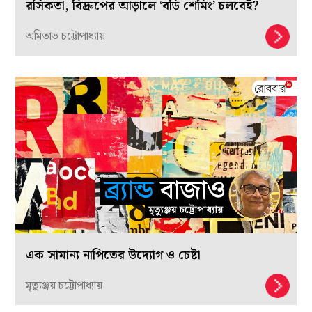
রসিকতা, বিদ্রুপের আড়ালে ‘বডি শেমিং’ চলবেই?
অমিতাভ চট্টোপাধ্যায়
এক সামান্য নাপিতের উদ্যোগ ও চেষ্টা
মৃত্যুঞ্জয় চট্টোপাধ্যায়