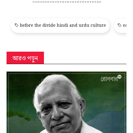
…………………………………..
before the divide hindi and urdu culture
east 
আরও পড়ুন