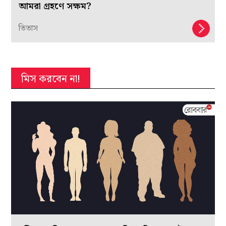
আমরা গ্রহণে সক্ষম?
তিতাস
মিস করবেন না!