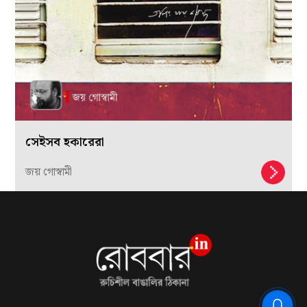
সেইসব হকারেরা
জয় গোস্বামী