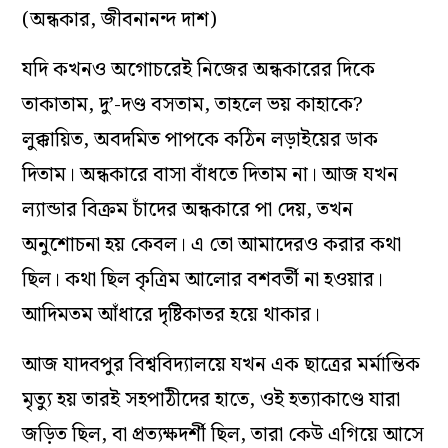
(অন্ধকার, জীবনানন্দ দাশ)
যদি কখনও অগোচরেই নিজের অন্ধকারের দিকে
তাকাতাম, দু’-দণ্ড বসতাম, তাহলে ভয় কাহাকে?
লুক্কায়িত, অবদমিত পাপকে কঠিন লড়াইয়ের ডাক
দিতাম। অন্ধকারে বাসা বাঁধতে দিতাম না। আজ যখন
ল‌্যান্ডার বিক্রম চাঁদের অন্ধকারে পা দেয়, তখন
অনুশোচনা হয় কেবল। এ তো আমাদেরও করার কথা
ছিল। কথা ছিল কৃত্রিম আলোর বশবর্তী না হওয়ার।
আদিমতম আঁধারে দৃষ্টিকাতর হয়ে থাকার।
আজ যাদবপুর বিশ্ববিদ‌্যালয়ে যখন এক ছাত্রের মর্মান্তিক
মৃত‌্যু হয় তারই সহপাঠীদের হাতে, ওই হত‌্যাকাণ্ডে যারা
জড়িত ছিল, বা প্রত‌্যক্ষদর্শী ছিল, তারা কেউ এগিয়ে আসে