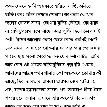
কখনও মনে হয়নি অন্ধকারে হারিয়ে যাচ্ছি, তলিয়ে
যাচ্ছি। বরং দিব‌্যি দেখতে পেতাম। জানতাম কোথায়
জলের বোতল আছে, কোথায় মুড়ির কৌটো, কোথায়ই
বা ঠামি চুপচাপ বসে আছে। আর পূর্ণিমা হলে তো কথাই
নেই। চাঁদের আলোয় ভেসে যেতে যেতে এমনিই কেটে
যেত সময়। আমাদের দোতলার বড় বারান্দায় জ‌্যোৎস্নায়
গাছের ছায়াগুলো মেঝেতে কত যে নকশা কাটত। আমি
আর বোন ওই গাছের আঁকিবুঁকিতে গড়াগড়ি খেতাম,
আমাদের আহ্লাদ তখন থামায় কে! অন্ধকারে কোথায় কী
আছে, ঠিক জানতাম আমরা। তারপর জেনারেটর চলে
এল, রাস্তায় হ‌্যালোজেন আলো এল, আমরাও ধীরে ধীরে
শহরে চলে এলাম। এখানে আর কারেন্ট যায় না। তাই
আজকাল অন্ধকারে আর ঠাওর করতে পারি না।