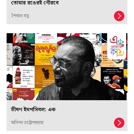
তোমার রঙেরই গৌরবে
শৈবাল বসু
ভীষণ ইমপসিবল: এক
অনিন্দ্য চট্টোপাধ্যায়