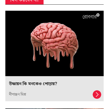
মিস করবেন না!
উষ্ণায়ন কি মনকেও পোড়ায়?
দীপাঞ্জন মিশ্র