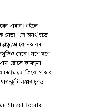
ঘরের খাবার। নইলে
 নেতা। সে অনর্থ হতে
পাড়াতুতো কোনও বদ
়সুড়িও দেবে। মনে মনে
কখানা রোলে কামড়না
এব জোমাটো কিংবা পাড়ার
কুচি-লঙ্কার দুরন্ত