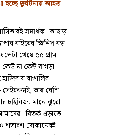
রাখা হচ্ছে দুর্ঘটনায় আহত
লাসিতারই সমার্থক। তাছাড়া
্যাপার বাইরের জিনিস বন্ধ।
ধপেটা খেয়ে ৫৫ গ্রাম
, কেউ না কেউ বাগড়া
ই হাজিরায় বাঙালির
 সেইরকমই, তার বেশি
ার চাইনিজ, মানে ঝুরো
আমাদের। বিতর্ক এড়াতে
তো ৯০ শতাংশ দোকানেরই