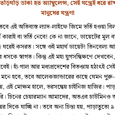
ে তড়িঘড়ি ডাকা হত অ্যাম্বুলেন্স, সেই যন্ত্রেই ধরে 
মানুষের যন্ত্রণা
তবে এই অতিব্যস্ত ল‌্যাদ-লাইফে জিমে ভর্তি হওয়া বি
কারাই বা ভর্তি নেবে! কে না জানে, ডায়েটের মূল ব‌
ঘরেই কসরত। সঙ্গে ওই মহার্ঘ ডায়েট! তিনবেলা আ
ধসকে স্বাগত। কিন্তু এই মহা যুগসন্ধিক্ষণে দেখবেন
বেই। হাঁ-গাল আর মধ্যপ্রদেশের বিতণ্ডায় হঠাৎই সে
মনে হবে, তবে আলেকজান্ডারের কাছে যেমন পুরু–
 এই মোক্ষম হালে, ভরসন্ধেয় চাইনিজ হাজির। পাড়
ঝুরি। চিনের চেয়ারম্যান আমাদের, অতএব চাউমিনও 
’য়ের দিকে যাচ্ছি না। তবে অন্য চিন্তা হয়, পাড়াতু