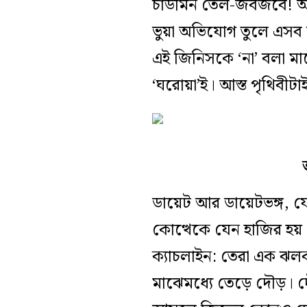
চাউমিন তেল-জবজবে! আমের
ভুয়া অভিযোগ তুলে এসব 
এই জিনিসকে ‘না’ বলা মান
‘ঘরোয়া’ই। আস্ত পৃথিবীট
ডায়েট আর ডায়েটভঙ্গ, যে
কোত্থেকে যেন হাজির হয় প
ক‌্যাচলাইন: তেরা এক ঝলক
মাঝেমধ্যে তেড়ে দৌড়।