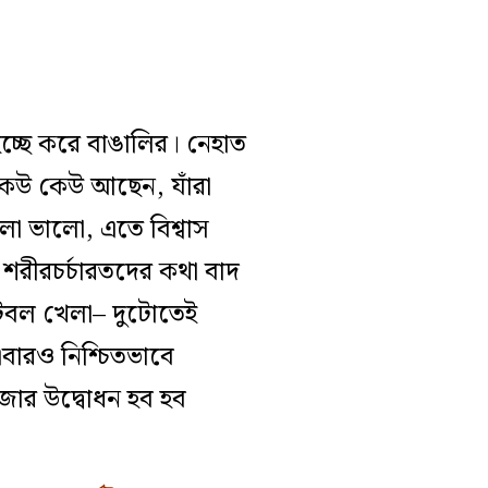
ইচ্ছে করে বাঙালির। নেহাত
কেউ কেউ আছেন, যাঁরা
া ভালো, এতে বিশ্বাস
রীরচর্চারতদের কথা বাদ
ফুটবল খেলা– দুটোতেই
বারও নিশ্চিতভাবে
জোর উদ্বোধন হব হব