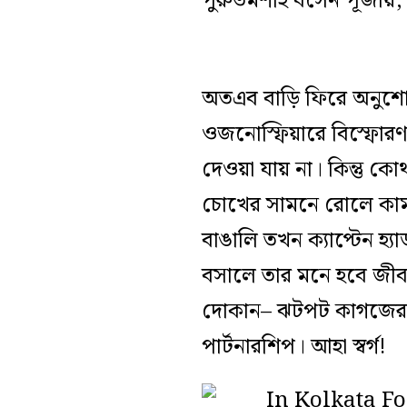
পুরুতমশাই বসেন পূজায়,
অতএব বাড়ি ফিরে অনুশোচ
ওজনোস্ফিয়ারে বিস্ফোর
দেওয়া যায় না। কিন্তু ক
চোখের সামনে রোলে কামড়
বাঙালি তখন ক্যাপ্টেন হ্
বসালে তার মনে হবে জীবন
দোকান– ঝটপট কাগজের আব
পার্টনারশিপ। আহা স্বর্গ!