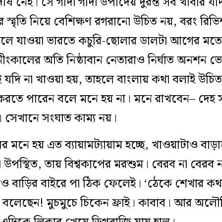
েই। সে গাদা গাদা উপাদেয় দুরন্ত সব খাবার যদ
ের স্মৃতি নিয়ে বেশিক্ষণ রগরানো উচিত নয়, বরং রি
বদলে যাওয়া ভারতে কচুরি-ছোলার ডালটা আগের মত
ীংকালের অতি নিষ্ঠাবান নেতারাও নির্ঘাত অনশন
যদি না খাওয়া হয়, তাহলে বাংলায় কথা বলাই উচি
উ করতে পারেন বলে মনে হয় না। মনে রাখবেন– দেহ স
 সেখানে সংঘাত কাম্য নয়।
 মনে হয় এত ব্যায়ামট‌্যায়াম হচ্ছে, খাওয়াটাও বা
 উপস্থিত, তায় বিশ্বকাপের মরশুম। বেরব না বেরব ন
বাড়ির বাইরে পা ঠিক ফেলেই। ‘ঠেকে শেখার কথা’ 
ষ বলেছেন! মুচমুচে চিকেন ফ্রাই। কাবাব। আর অ