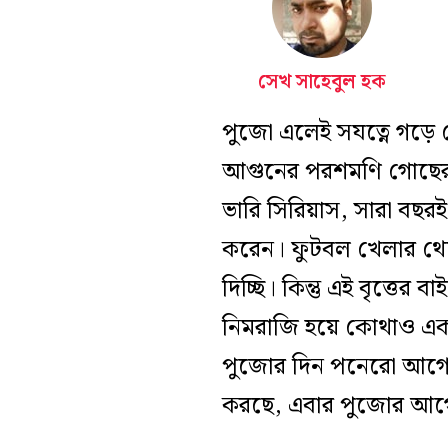
সেখ সাহেবুল হক
পুজো এলেই সযত্নে গড়ে ত
আগুনের পরশমণি গোছের ছ
ভারি সিরিয়াস, সারা বছর
করেন। ফুটবল খেলার থে
দিচ্ছি। কিন্তু এই বৃত্ত
নিমরাজি হয়ে কোথাও একট
পুজোর দিন পনেরো আগে ক
করছে, এবার পুজোর আগ