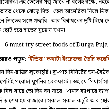
িকা এই তেলের গল্প জানে না বলেই রক্ষে, নইলে 
ভারত থেকে ঝেড়ে দিত। তেল আমেরিকা নিলে নিক,
ে জিভের সঙ্গে গদ্দারি। আর বিশ্বায়নের দৃষ্টি দিয়
াই ছোট হয়ে হাতের মুঠোয় যখন!
আরও পড়ুন:
‘ইন্ডিয়া’ কথাটা ইংরেজরা তৈরি করেন
ন দিন-রাত্রির লুকোচুরি। দু’-পাচ মিনিটের ডন-বৈ
েটাই পরোটা-ঘুগনির ব্রেকফাস্ট। ওই যে পিয়ার্স সা
 মিল যায়ে তো দিন বন যায়ে। খানার ব‌্যাপারে ব‌্
 দৌড় শেষ হয় বাজারে। সকাল-সকাল কচুরি আর ছো