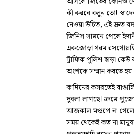
আসলে জিভের কোনও দোষ ন
কী করবে বলুন তো! স্বাদ
নেওয়া উচিত, এই দ্রুত 
জিনিস সামনে পেলে ইদান
একজোড়া গরম রসগোল্লাই 
ট্রাফিক পুলিশ ছাড়া কে
অংশকে সম্মান করতে হয়।
ক’দিনের কসরতেই বাঙালির
দুবলা লাগছে! ক্রমে পুজো
আজকাল মণ্ডপে না গেলেও 
সময় থেকেই কত না মানু