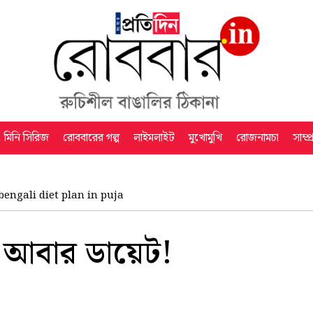
মিনি সিরিজ
রোববারের গল্প
লাইমলাইট
মুখোমুখি
রোজনামচা
সাম্প
bengali diet plan in puja
আবার ডায়েট!