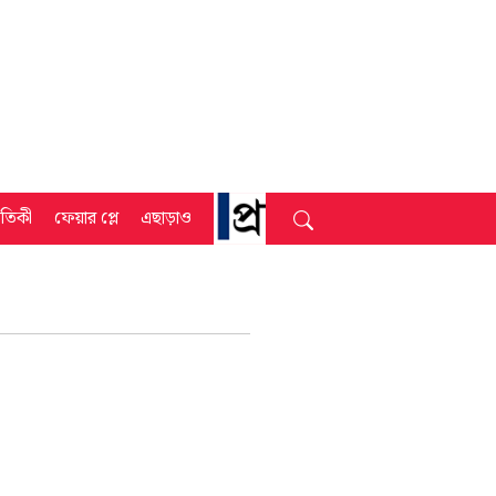
্রতিকী
ফেয়ার প্লে
এছাড়াও