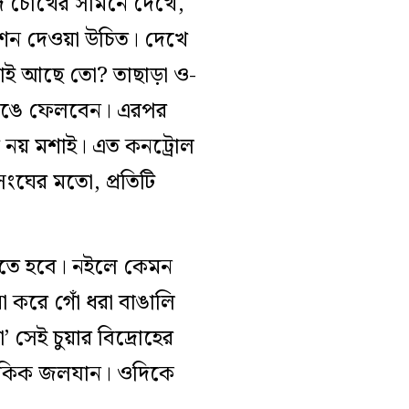
ি চোখের সামনে দেখে,
ভিশন দেওয়া উচিত। দেখে
োই আছে তো? তাছাড়া ও-
 ভেঙে ফেলবেন। এরপর
ত নয় মশাই। এত কনট্রোল
ংঘের মতো, প্রতিটি
ড়াতে হবে। নইলে কেমন
া করে গোঁ ধরা বাঙালি
সেই চুয়ার বিদ্রোহের
লৌকিক জলযান। ওদিকে