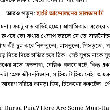
 এদিকে লিকার খেয়ে ডিগবাজি যায় হাল।
আরও পড়ুন:
হাংরি আন্দোলনের সালতামামি
না। একটু বাড়াবাড়িই হচ্ছে। আগামিকাল এক্কেরে 
ণ রুখবে কে! কথার খেলাপ করলে সে তো রাজনৈতিক
োথায় কী! দুম করে নিজতুতো, মাসতুতো, পিসতুতো, 
 দিতে দিতে হাজির হবে ঠিক। সেই সুগন্ধ নাকে সুড
যাডকের মতো ‘হতভাগা, বেল্লিক’ বলবে বটে, কিন্তু এ
টা স্রেফ জীবনবিজ্ঞান, সাহিত্য-টাহিত্য নেই। অত
রণ সরিয়ে কামড়! ডিম, চিকেনের ককটেল! পেঁয়াজ