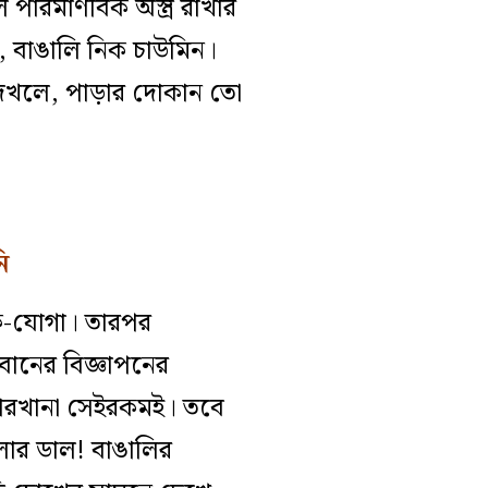
পারমাণবিক অস্ত্র রাখার
 বাঙালি নিক চাউমিন।
ে দেখলে, পাড়ার দোকান তো
ি
ঠক-যোগা। তারপর
বানের বিজ্ঞাপনের
যাপারখানা সেইরকমই। তবে
লার ডাল! বাঙালির