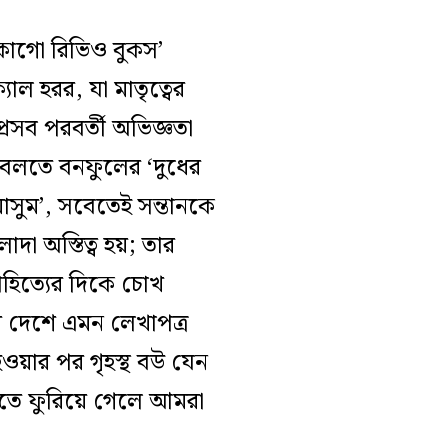
িকাগো রিভিও বুকস’
যাল হরর, যা মাতৃত্বের
প্রসব পরবর্তী অভিজ্ঞতা
্ব বলতে বনফুলের ‘দুধের
‘মাসুম’, সবেতেই সন্তানকে
দা অস্তিত্ব হয়; তার
সাহিত্যের দিকে চোখ
ের দেশে এমন লেখাপত্র
য়ার পর গৃহস্থ বউ যেন
লতে ফুরিয়ে গেলে আমরা