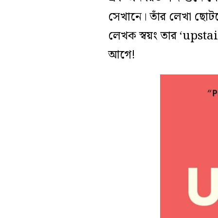
সেখানে। তাঁর লেখা ছোটবে
লেখক স্বয়ং তার ‘upstai
আগে!