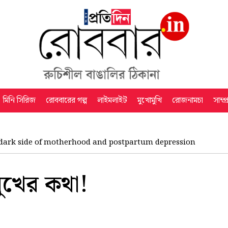
মিনি সিরিজ
রোববারের গল্প
লাইমলাইট
মুখোমুখি
রোজনামচা
সাম্প
dark side of motherhood and postpartum depression
মুখের কথা!