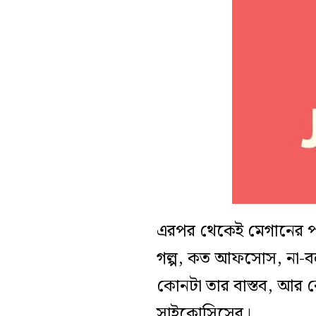
এরপর থেকেই মেগানের পরিব
গল্প, কত আফসোস, না-বলা 
কোনটা তার বাস্তব, আর ক
সাইকোসিসের।