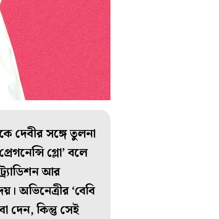
কে দেবীর সঙ্গে তুলনা
েগনেন্সি গ্লো’ বলে
ট্র্যাডিশন আর
য়। অভিনেত্রীর ‘বেবি
া দেন, কিন্তু সেই