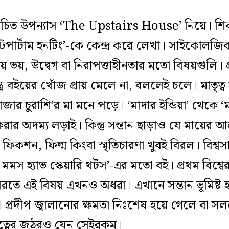
ন রচিত উপন্যাস ‘The Upstairs House’ নিয়ে। শ
্টপার্টাম হনটিং’-কে কেন্দ্র করে লেখা। সাইকোলজিক্
য় ভয়, উদ্বেগ বা নিরাপত্তাহীনতার মতো বিষয়গুলি। 
ত্র বইয়ের খোঁজ প্রায় মেলে না, বললেই চলে। মাতৃত
হাজার চুরাশি’র মা মনে পড়ে। ‘মাদার ইন্ডিয়া’ থেকে 
ার অদম্য লড়াই। কিন্তু সন্তান ছাড়াও যে মায়ের আলা
ফিকশন, ফিল্ম কিংবা স্মৃতিচারণা খুবই বিরল। বিশ্ব
মস হ্যাভ স্কেয়ারি থটস’-এর মতো বই। প্রথম বিশ্ব
ে এই বিষয় এখনও অধরা। এখানে সন্তান ভূমিষ্ট হও
 প্রদীপ জ্বালানোর ক্ষমতা নিঃশেষ হয়ে গেলে বা স
ৃত্বের জঠরও যেন সেইরকম।