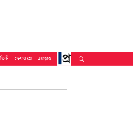
্রতিকী
ফেয়ার প্লে
এছাড়াও