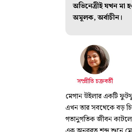
অভিনেত্রীই যখন মা 
অমূলক, অর্বাচীন।
সম্প্রীতি চক্রবর্তী
মেগান উইলার একটি ফুটফুট
এখন তার সবথেকে বড় চিন
গতানুগতিক জীবন কাটলে
এক অনবরত শব্দ শুনে মেগা