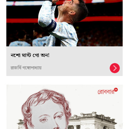
নশো মাস্ট গো অন!
রাজর্ষি গঙ্গোপাধ্যায়