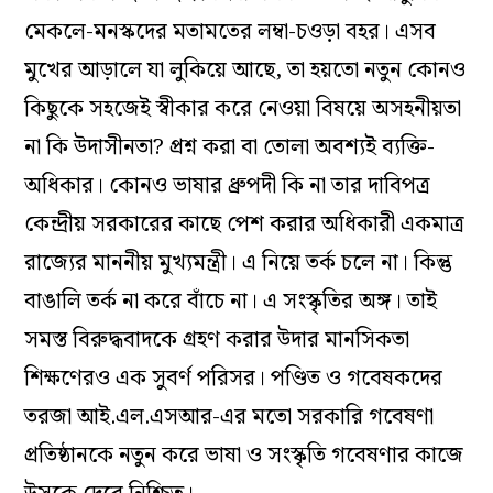
মেকলে-মনস্কদের মতামতের লম্বা-চওড়া বহর। এসব
মুখের আড়ালে যা লুকিয়ে আছে, তা হয়তো নতুন কোনও
কিছুকে সহজেই স্বীকার করে নেওয়া বিষয়ে অসহনীয়তা
না কি উদাসীনতা? প্রশ্ন করা বা তোলা অবশ্যই ব্যক্তি-
অধিকার। কোনও ভাষার ধ্রুপদী কি না তার দাবিপত্র
কেন্দ্রীয় সরকারের কাছে পেশ করার অধিকারী একমাত্র
রাজ্যের মাননীয় মুখ্যমন্ত্রী। এ নিয়ে তর্ক চলে না। কিন্তু
বাঙালি তর্ক না করে বাঁচে না। এ সংস্কৃতির অঙ্গ। তাই
সমস্ত বিরুদ্ধবাদকে গ্রহণ করার উদার মানসিকতা
শিক্ষণেরও এক সুবর্ণ পরিসর। পণ্ডিত ও গবেষকদের
তরজা আই.এল.এসআর-এর মতো সরকারি গবেষণা
প্রতিষ্ঠানকে নতুন করে ভাষা ও সংস্কৃতি গবেষণার কাজে