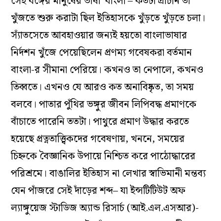
সেই বঙ্গের মানুষের ভাষা ‘বাংলা’– কতটা প্রাচীন তা
খুঁজতে শুরু করাটা ছিল ইতিহাসকে খুঁড়তে খুঁড়তে চলা।
স্যাঁতসেতে আবহাওয়ার জন্যই হয়তো বাংলাভাষার
নির্দশন খুঁজে পেয়েছিলেন প্রণম্য গবেষকরা বর্তমান
বাংলা-র সীমানা পেরিয়ে। কখনও তা নেপালে, কখনও
তিব্বতে। এখনও যে আরও কত অনাবিষ্কৃত, তা সময়
বলবে। পাতার পুঁথির ভঙ্গুর জীবন লিপিবদ্ধ প্রমাণকে
বাঁচাতে পারেনি ততটা। পাথুরে প্রমাণ উদ্ধার করতে
হয়েছে প্রত্নতাত্ত্বিকদের গবেষণায়, খননে, সময়ের
চিহ্নকে বৈজ্ঞানিক উপায়ে নিশ্চিত করে পাঠোদ্ধারের
পরিশ্রমে। বাঙালির ইতিহাস না লেখার স্বাভিমানী মন্তব্য
যেন পাঁজরে সেই দাঁড়ের শব্দ– যা ইন্সটিটিউট অফ
ল্যাঙ্গুয়েজ স্টাডিজ অ্যান্ড রিসার্চ (আই.এল.এসআর)-