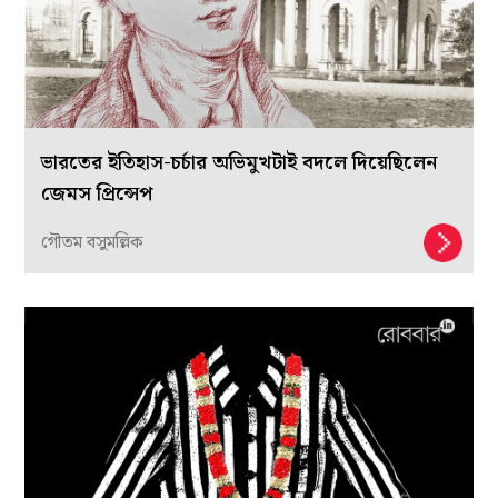
ভারতের ইতিহাস-চর্চার অভিমুখটাই বদলে দিয়েছিলেন
জেমস প্রিন্সেপ
গৌতম বসুমল্লিক