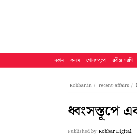
সকাল
কলাম
গোলগপ্‌পো
রবীন্দ্র সরণি
Robbar.in
recent-affairs
ধ্বংসস্তূপে এ
Published by:
Robbar Digital