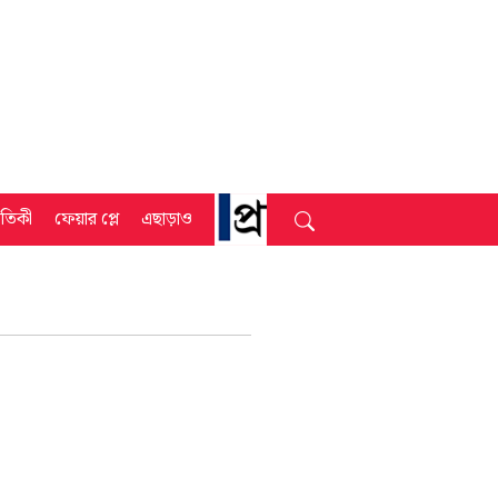
্রতিকী
ফেয়ার প্লে
এছাড়াও