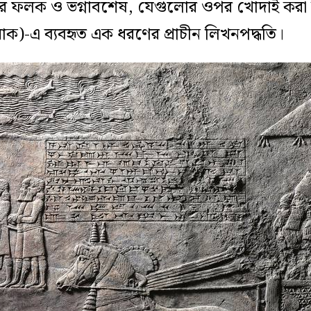
র ফলক ও ভগ্নাবশেষ, যেগুলোর ওপর খোদাই করা ছ
রাক)-এ ব্যবহৃত এক ধরণের প্রাচীন লিখনপদ্ধতি।