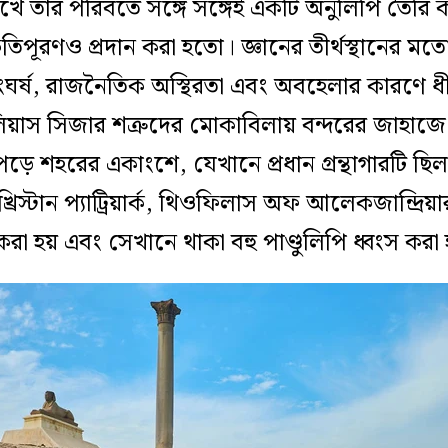
েখে তার পরিবর্তে সঙ্গে সঙ্গেই একটি অনুলিপি তৈর
িপূরণও প্রদান করা হতো। জ্ঞানের তীর্থস্থানের মতো এই
মীয় সংঘর্ষ, রাজনৈতিক অস্থিরতা এবং অবহেলার কারণ
য়াস সিজার শত্রুদের মোকাবিলায় বন্দরের জাহাজে
ড়ে শহরের একাংশে, যেখানে প্রধান গ্রন্থাগারটি ছি
্রিস্টান প্যাট্রিয়ার্ক, থিওফিলাস অফ আলেকজান্দ্র
র করা হয় এবং সেখানে থাকা বহু পাণ্ডুলিপি ধ্বংস করা 