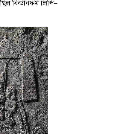
িল কিউনিফর্ম লিপি–