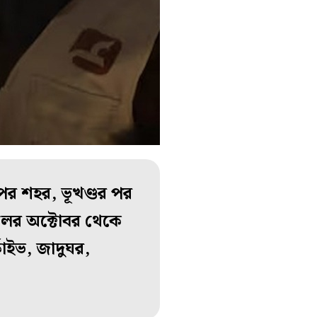
র শহর, ভূখণ্ডর পর
ালের অক্টোবর থেকে
্কাইভ, জাদুঘর,