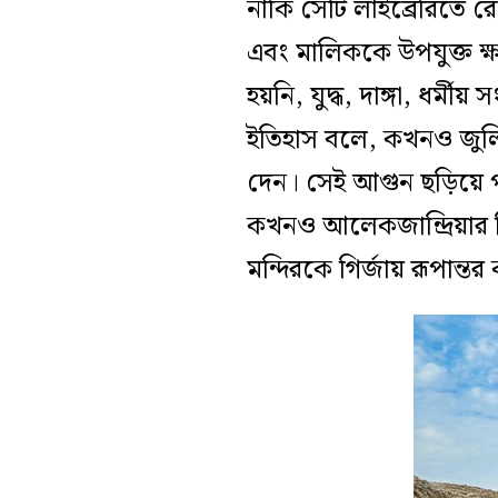
নাকি সেটি লাইব্রেরিতে র
এবং মালিককে উপযুক্ত ক্ষত
হয়নি, যুদ্ধ, দাঙ্গা, ধর্
ইতিহাস বলে, কখনও জুলি
দেন। সেই আগুন ছড়িয়ে প
কখনও আলেকজান্দ্রিয়ার খ
মন্দিরকে গির্জায় রূপান্ত