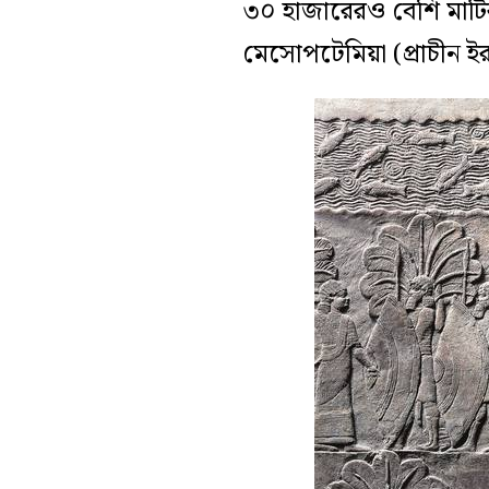
৩০ হাজারেরও বেশি মাটি
মেসোপটেমিয়া (প্রাচীন ই