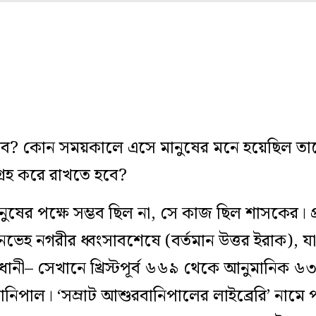
কবে? কোন সময়কালে এসে মানুষের মনে হয়েছিল তাদে
রহ করে রাখতে হবে?
ুষের পক্ষে সম্ভব ছিল না, সে কাজ ছিল শাসকের। প্র
েহ নগরীর ধ্বংসাবশেষে (বর্তমান উত্তর ইরাক), য
াজধানী– সেখানে খ্রিস্টপূর্ব ৬৬৯ থেকে আনুমানিক ৬৩
নিপাল। ‘সম্রাট আশুরবানিপালের লাইব্রেরি’ নামে প