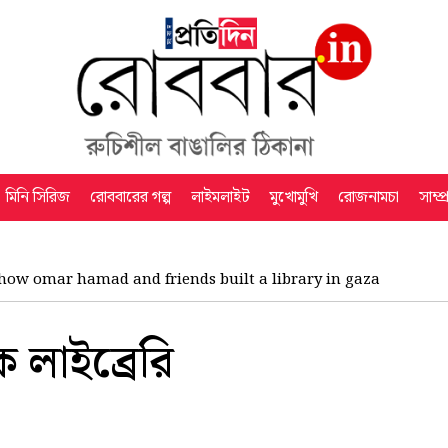
মিনি সিরিজ
রোববারের গল্প
লাইমলাইট
মুখোমুখি
রোজনামচা
সাম্প
how omar hamad and friends built a library in gaza
ক লাইব্রেরি