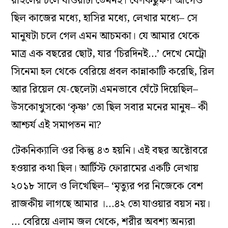
রাহুলের চলে যাওয়াটা তেমনই। যে-কিছুক্ষণ আগেও
ছিল কাজের মধ্যে, হাসির মধ্যে, লেখার মধ্যে– সে
মানুষটা চলে গেল এমন আচমকা। যে আমার থেকে
মাত্র এক বছরের ছোট, যার ‘চিরদিনই…’ দেখে মেট্রো
সিনেমা হল থেকে বেরিয়ে প্রবল কান্নাকাটি করেছি, রিল
আর রিয়েল যে-ছেলেটা এমনভাবে ঘেঁটে দিয়েছিল–
উসকোখুসকো ‘কৃষ্ণ’ তো ছিল সবার মনের মানুষ– কী
আশ্চর্য এই সমাপতন না?
টেকনিক্যালি ওর কিন্তু ৪৩ হয়নি। এই বছর অক্টোবরে
হওয়ার কথা ছিল। আর্টিস্ট ফোরামের একটি লেখায়
২০১৮ সালে ও লিখেছিল– ‘মৃত্যুর পর নিজেকে বেশ
রাজকীয় লাগছে আমার ।…৪২ তো যাওয়ার বয়স নয়।
… বেরিয়ে এলাম জল থেকে, শরীর অবশ্য অন্যরা