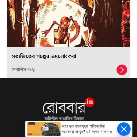
সত্যজিতের গল্পের ভদ্রলোকেরা
দেবাশিস গুপ্ত
জলে ডুবে রহস্যমৃত্যু অভিনেত্রীর!
আত্মহত্যা না খুন? এই প্রথম সামনে এল