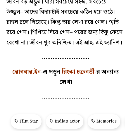
জীবন বড় অদ্ভুত। যারা সবচেয়ে সহজ, সবচেয়ে
উজ্জ্বল– তাদের বিদায়টাই সবচেয়ে কঠিন হয়ে ওঠে।
রাহুল চলে গিয়েছে। কিন্তু তার লেখা রয়ে গেল। স্মৃতি
রয়ে গেল। শিখিয়ে দিয়ে গেল– পরের জন‌্য কিছু ফেলে
রেখো না। জীবন খুব অনিশ্চিত। এই আছ, এই ভ‌্যানিশ।
………………………
রোববার.ইন
-এ পড়ুন
রিংকা চক্রবর্তী
-র অন্যান্য
লেখা
………………………
Film Star
Indian actor
Memories