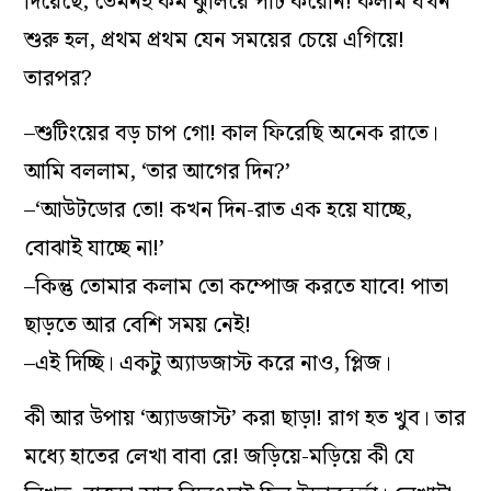
দিয়েছে, তেমনই কম ঝুলিয়ে পাট করেনি! কলাম যখন
শুরু হল, প্রথম প্রথম যেন সময়ের চেয়ে এগিয়ে!
তারপর?
–শুটিংয়ের বড় চাপ গো! কাল ফিরেছি অনেক রাতে।
আমি বললাম, ‘তার আগের দিন?’
–‘আউটডোর তো! কখন দিন-রাত এক হয়ে যাচ্ছে,
বোঝাই যাচ্ছে না!’
–কিন্তু তোমার কলাম তো কম্পোজ করতে যাবে! পাতা
ছাড়তে আর বেশি সময় নেই!
–এই দিচ্ছি। একটু অ‌্যাডজাস্ট করে নাও, প্লিজ।
কী আর উপায় ‘অ‌্যাডজাস্ট’ করা ছাড়া! রাগ হত খুব। তার
মধ্যে হাতের লেখা বাবা রে! জড়িয়ে-মড়িয়ে কী যে