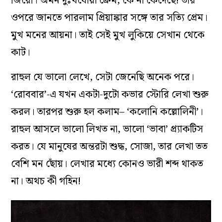
জিরো। অমন দুঃখধোয়া ফ্রেম, কে না কেঁদেছে! তার
ওপরে জানতে পারলাম প্রিয়াঙ্কার সঙ্গে তার সত্যি প্রেম।
মুখ মনের আয়না। তাই সেই মুখ লুকিয়ে সেখান থেকে
কাট।
রাহুল যে ভালো লেখে, সেটা জেনেছি অনেক পরে।
‘রোববার’-এ যখন একটা-দুটো কভার স্টোরি লেখা শুরু
করল। তারপর শুরু হল কলাম– ‘কলোনি কল্লোলিনী’।
রাহুল আসলে ভালো লিখত না, ভালো ‘ভাবা’ প্র‌্যাকটিস
করত। যে মানুষের অন্তরটা শুদ্ধ, সোজা, তার লেখা তত
বেশি মন ছোঁয়। লেখার মধ্যে কোনও ভারী শব্দ থাকত
না। অথচ কী গহিন!