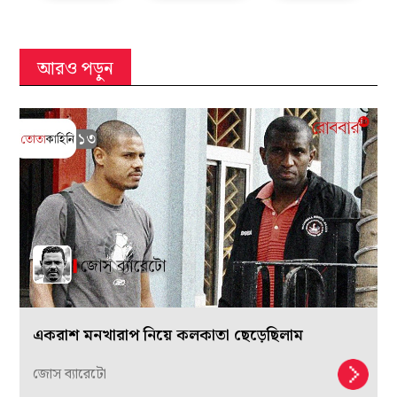
আরও পড়ুন
একরাশ মনখারাপ নিয়ে কলকাতা ছেড়েছিলাম
জোস ব্যারেটো