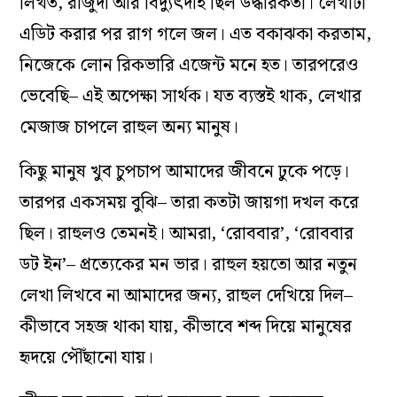
লিখত, রাজুদা আর বিদ্যুৎদাই ছিল উদ্ধারকর্তা। লেখাটা
এডিট করার পর রাগ গলে জল। এত বকাঝকা করতাম,
নিজেকে লোন রিকভারি এজেন্ট মনে হত। তারপরেও
ভেবেছি– এই অপেক্ষা সার্থক। যত ব‌্যস্তই থাক, লেখার
মেজাজ চাপলে রাহুল অন‌্য মানুষ।
কিছু মানুষ খুব চুপচাপ আমাদের জীবনে ঢুকে পড়ে।
তারপর একসময় বুঝি– তারা কতটা জায়গা দখল করে
ছিল। রাহুলও তেমনই। আমরা, ‘রোববার’, ‘রোববার
ডট ইন’– প্রত্যেকের মন ভার। রাহুল হয়তো আর নতুন
লেখা লিখবে না আমাদের জন‌্য, রাহুল দেখিয়ে দিল–
কীভাবে সহজ থাকা যায়, কীভাবে শব্দ দিয়ে মানুষের
হৃদয়ে পৌঁছানো যায়।