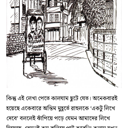
কিন্তু এই লেখা পেতে কালঘাম ছুটে যেত। অনেকবারই
হয়েছে একেবারে অন্তিম মুহূর্তে রাহুলকে ‘একটু লিখে
দেবে’ বললেই ঝাঁপিয়ে পড়ে যেমন আমাদের লিখে