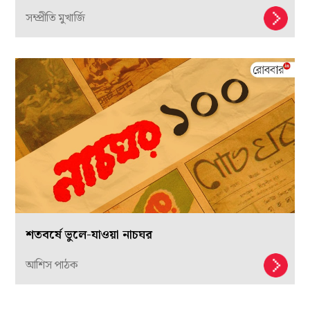
সম্প্রীতি মুখার্জি
শতবর্ষে ভুলে-যাওয়া নাচঘর
আশিস পাঠক