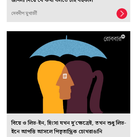
জানলা দিয়ে যে কথা বলতে চাই বহুকাল
দেবদীপ মুখার্জী
বিয়ে ও লিভ-ইন, হিংসা যখন দু’ক্ষেত্রেই, তখন শুধু লিভ-
ইনে আপত্তি আসলে পিতৃতান্ত্রিক চোখরাঙানি