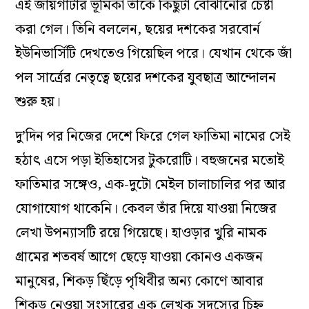
এই জায়গাটার ভূমিকা তাঁকে কিছুটা বোঝানোর চেষ্টা
করা গেল। তিনি বললেন, ছয়ের দশকের সরবোর্ন
ইউনিভার্সিটি দেখতেও গিয়েছিল পরে। যেখান থেকে জাঁ
পল সার্ত্রের নেতৃত্বে ছয়ের দশকের যুবছাত্র আন্দোলন
শুরু হয়।
দু’দিন পর নিজের দেশে ফিরে গেল ফাতিমা নামের সেই
হঠাৎ এসে পড়া ইতিহাসের টুকরোটি। বহুজনের মতোই
ফাতিমার সঙ্গেও, এক-দুটো মেইল চালাচালির পর আর
যোগাযোগ থাকেনি। কেবল তাঁর দিয়ে যাওয়া নিজের
লেখা উপন্যাসটি রয়ে গিয়েছে। হাওড়ার খুরি নামক
গ্রামের শতবর্ষ আগে ছেড়ে যাওয়া কোনও একজন
মানুষের, শিকড় ছিঁড়ে পৃথিবীর অন্য কোণে আবার
শিকড় নেওয়া সংসারের এক লেখক সদস্যের চিহ্ন