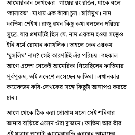
আমেরিকান লেখকের। গায়ের রং রঙিন, যাকে বলে
‘কালারড’। মাথায় এক ঝাঁকা চুল। হাসিমুখ। নাম
ফাতিমা শেইখ। রাজু রমন কিছু কথা বললেন পরিচয়
সূত্রে, যার প্রথমটিই ছিল যে, নাম এরকম হওয়া সত্ত্বেও
ইনি ধর্মে রোমান ক্যাথলিক। তাহলে কেন এরকম
‘মুসলিম’ নাম? সেই কারণটিই এঁর পরিচয়। বহুকাল
আগে এদেশ থেকেই আমেরিকা গিয়েছিলেন ফাতিমার
পূর্বপুরুষ, তাই এদেশে এসেছেন ফাতিমা। এখানকার
কয়েকজন কবি-লেখকের সঙ্গে কিছুটা আলাপও করতে
চান।
আগে থেকে ঠিক
ক
রা প্রোগ্রাম মতো সেই শনিবার
আমার বাড়িতে এলেন ওঁরা দু’জনে। ফাতিমা আর তাঁর
এই যাত্রার পুরোটা ক্যামেরাবন্দি করবেন আমাদের