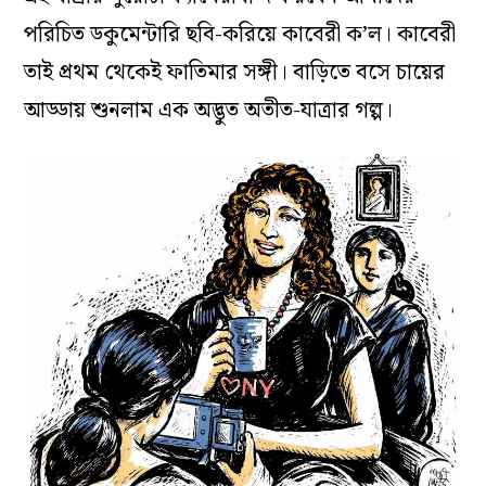
পরিচিত ডকুমেন্টারি ছবি-করিয়ে কাবেরী ক’ল। কাবেরী
তাই প্রথম থেকেই ফাতিমার সঙ্গী। বাড়িতে বসে চায়ের
আড্ডায় শুনলাম এক অদ্ভুত অতীত-যাত্রার গল্প।