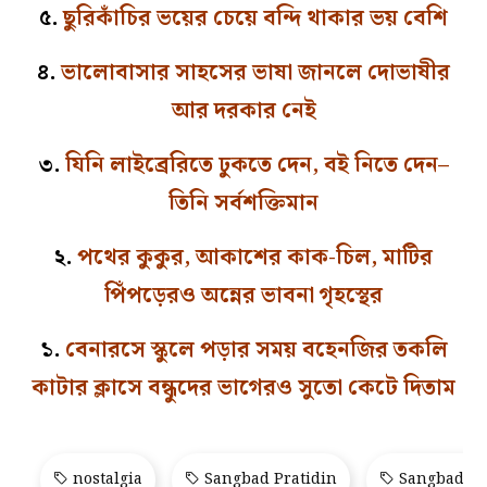
৫.
ছুরিকাঁচির ভয়ের চেয়ে বন্দি থাকার ভয় বেশি
৪.
ভালোবাসার সাহসের ভাষা জানলে দোভাষীর
আর দরকার নেই
৩.
যিনি লাইব্রেরিতে ঢুকতে দেন, বই নিতে দেন–
তিনি সর্বশক্তিমান
২.
পথের কুকুর, আকাশের কাক-চিল, মাটির
পিঁপড়েরও অন্নের ভাবনা গৃহস্থের
১.
বেনারসে স্কুলে পড়ার সময় বহেনজির তকলি
কাটার ক্লাসে বন্ধুদের ভাগেরও সুতো কেটে দিতাম
nostalgia
Sangbad Pratidin
Sangbad Pr