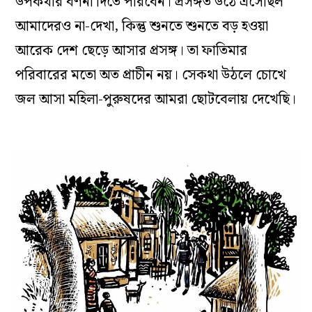
উপকথার বর্ণনা দিতে পারবেন। প্রসঙ্গত উঠে এসেছিল
আমাদেরও না-দেখা, কিন্তু শুনতে শুনতে বড় হওয়া
আরেক দেশ ছেড়ে আসার প্রসঙ্গ। তা ফাতিমার
পরিবারের মতো অত প্রাচীন নয়। সেকথা উঠলে চোখে
জল আসা মহিলা-পুরুষদের আমরা ছোটবেলায় দেখেছি।