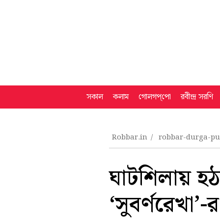
সকাল
কলাম
গোলগপ্‌পো
রবীন্দ্র সরণি
Robbar.in
robbar-durga-p
ঘাটশিলায় হঠা
‘সুবর্ণরেখা’-