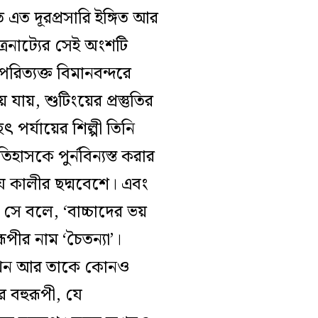
ে এত দূরপ্রসারি ইঙ্গিত আর
ত্রনাট্যের সেই অংশটি
রিত‌্যক্ত বিমানবন্দরে
য়, শুটিংয়ের প্রস্তুতির
 পর্যায়ের শিল্পী তিনি
হাসকে পুর্নবিন‌্যস্ত করার
 যে কালীর ছদ্মবেশে। এবং
 সে বলে, ‘বাচ্চাদের ভয়
ীর নাম ‘চৈতন‌্যা’।
 তখন আর তাকে কোনও
 বহুরূপী, যে