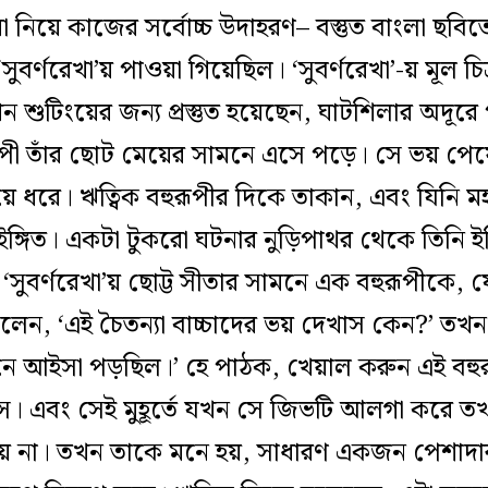
িমা নিয়ে কাজের সর্বোচ্চ উদাহরণ– বস্তুত বাংলা ছবিত
বর্ণরেখা’য় পাওয়া গিয়েছিল। ‘সুবর্ণরেখা’-য় মূল চি
ন শুটিংয়ের জন‌্য প্রস্তুত হয়েছেন, ঘাটশিলার অদূরে প
 তাঁর ছোট মেয়ের সামনে এসে পড়ে। সে ভয় পেয়ে যা
ে ধরে। ঋত্বিক বহুরূপীর দিকে তাকান, এবং যিনি মহৎ
ইঙ্গিত। একটা টুকরো ঘটনার নুড়িপাথর থেকে তিনি ইতি
 ‘সুবর্ণরেখা’য় ছোট্ট সীতার সামনে এক বহুরূপীকে,
েন, ‘এই চৈতন‌্যা বাচ্চাদের ভয় দেখাস কেন?’ তখন
ে আইসা পড়ছিল।’ হে পাঠক, খেয়াল করুন এই বহুরূপ
নেস। এবং সেই মুহূর্তে যখন সে জিভটি আলগা করে
ে হয় না। তখন তাকে মনে হয়, সাধারণ একজন পেশাদার