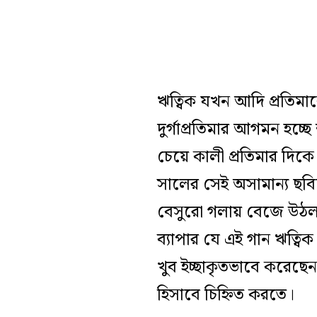
ঋত্বিক যখন আদি প্রতিমাক
দুর্গাপ্রতিমার আগমন হচ্ছে
চেয়ে কালী প্রতিমার দিকে
সালের সেই অসামান‌্য ছব
বেসুরো গলায় বেজে উঠল
ব্যাপার যে এই গান ঋত্বি
খুব ইচ্ছাকৃতভাবে করেছে
হিসাবে চিহ্নিত করতে।