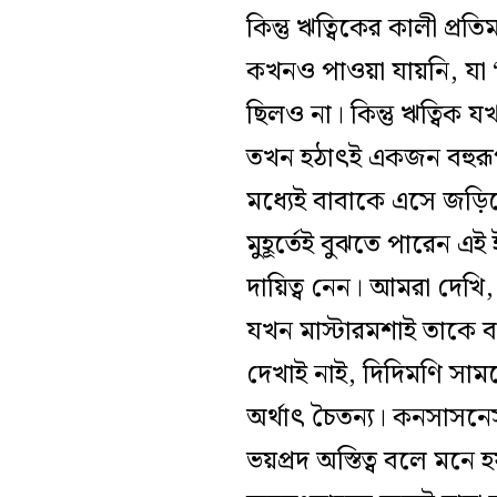
কিন্তু ঋত্বিকের কালী প্রত
কখনও পাওয়া যায়নি, যা ‘সু
ছিলও না। কিন্তু ঋত্বিক যখ
তখন হঠাৎই একজন বহুরূপী
মধ্যেই বাবাকে এসে জড়িয়
মুহূর্তেই বুঝতে পারেন এই 
দায়িত্ব নেন। আমরা দেখি,
যখন মাস্টারমশাই তাকে বল
দেখাই নাই, দিদিমণি সামন
অর্থাৎ চৈতন‌্য। কনসাস
ভয়প্রদ অস্তিত্ব বলে মন