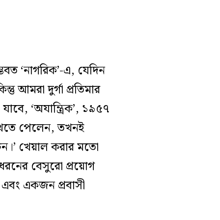
ম্ভবত ‘নাগরিক’-এ, যেদিন
তু আমরা দুর্গা প্রতিমার
াবে, ‘অযান্ত্রিক’, ১৯৫৭
দেখতে পেলেন, তখনই
চন।’ খেয়াল করার মতো
ধরনের বেসুরো প্রয়োগ
ি এবং একজন প্রবাসী