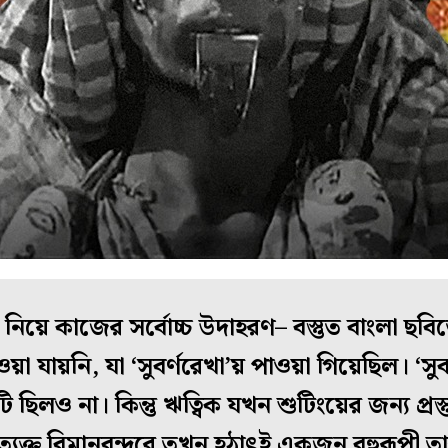
 নিয়ে কাজের সর্বোচ্চ উদাহরণ– বস্তুত বাংলা ছবি
 যায়নি, যা ‘সুবর্ণরেখা’য় পাওয়া গিয়েছিল। ‘সুবর
ি ছিলও না। কিন্তু ঋত্বিক যখন শুটিংয়ের জন‌্য প্রস
‌্যক্ত বিমানবন্দরে তখন হঠাৎই একজন বহুরূপী তার