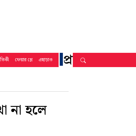
্রতিকী
ফেয়ার প্লে
এছাড়াও
খা না হলে