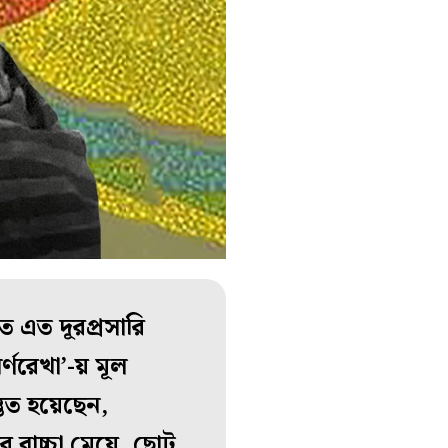
তে এত দূরপ্রসারি
্ণরেখা’-য় মূল
্তুত হয়েছেন,
 বাচ্চা মেয়ে, ছোট