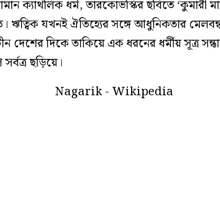
ামান ক‌্যাথলিক ধর্ম,
তারকোভস্কির
ছবিতে ‘কুমারী মাত
খা যেত। ঋত্বিক যখনই ঐতিহ্যের সঙ্গে আধুনিকতার মেল
াচীন দেশের দিকে তাকিয়ে এক ধরনের ধর্মীয় সূত্র সন
সর্বত্র ছড়িয়ে।