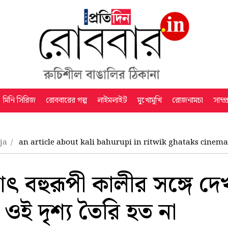
মিনি সিরিজ
রোববারের গল্প
লাইমলাইট
মুখোমুখি
রোজনামচা
সাম্প
uja
an article about kali bahurupi in ritwik ghataks cinema
ৎ বহুরূপী কালীর সঙ্গে দে
র ওই দৃশ্য তৈরি হত না