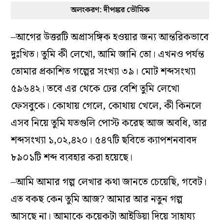
অলংকরণ: দীপঙ্কর ভৌমিক
–আগের উত্তরটি অপ্রাসঙ্গিক হওয়ার জন্য আন্তরিকভাবে
দুঃখিত। তুমি কী লেখো, আমি জানি তো। এখনও পর্যন্ত
তোমার প্রকাশিত গল্পের সংখ্যা ৩৯। মোট শব্দসংখ্যা
৫৯৬৪২। তবে এর থেকে ঢের বেশি তুমি লেখো
ফেসবুকে। কোথায় গেলে, কোথায় খেলে, কী কিনলে
এসব নিয়ে তুমি যতগুলি পোস্ট করেছ আজ অবধি, তার
শব্দসংখ্যা ১,০২,৪২০। ৫৪৭টি ছবিতে ক্যাপশনবাবদ
৮৯০১টি শব্দ ব্যবহার করা হয়েছে।
–আমি আমার গল্প লেখার কথা জানতে চেয়েছি, গবেট।
এত বকছ কেন তুমি আজ? আমার আর নতুন গল্প
আসছে না। আমাকে কয়েকটা আইডিয়া দিয়ে সাহায্য