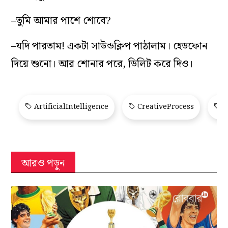
–তুমি আমার পাশে শোবে?
–যদি পারতাম! একটা সাউন্ডক্লিপ পাঠালাম। হেডফোন
দিয়ে শুনো। আর শোনার পরে, ডিলিট করে দিও।
ArtificialIntelligence
CreativeProcess
D
আরও পড়ুন