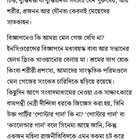
চিত্ত, বুদ্ধিমত্তা বা বুদ্ধিহীনতা সবটাই যেন পুরুষের; আর
শরীর, প্রজনন আর যৌনতা কেবলই মেয়েদের
সাতকাহন।
বিজ্ঞাপনেও কি আমরা মেল গেজ দেখি না?
ইনসিওরেন্সের বিজ্ঞাপনে মধ্যবয়স্ক বাবা আর সন্তানের
হেলথ ড্রিংক খাওয়ানোর বেলায় মা। শ্রমের ভাগ হোক
কিংবা শরীরী প্রশংসা, আমাদের সাংস্কৃতিক পরিমণ্ডলে
মেল গেজের সংকেত চারিদিকে ছড়িয়ে রয়েছে।
কিছুদিন আগে সংবাদমাধ্যমের নেওয়া এক সাক্ষাৎকারে
বামপন্থী নেত্রী দীপ্সিতা ধরকে জিজ্ঞেস করা হয়, তিনি
উক্ত পার্টির ‘পোস্টার গার্ল’ কি না? ‘পোস্টার গার্ল’ বা
‘ক্যালেন্ডার গার্ল’ বলে সিনেমা আছে জানি, কিন্তু
একজন মহিলা রাজনীতিবিদকে এমন তকমা চট করে