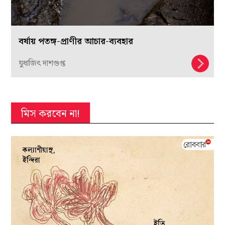
বর্ষায় পতঙ্গ-প্রাণীর আচার-ব্যবহার
যুধাজিৎ দাশগুপ্ত
মিস করবেন না!