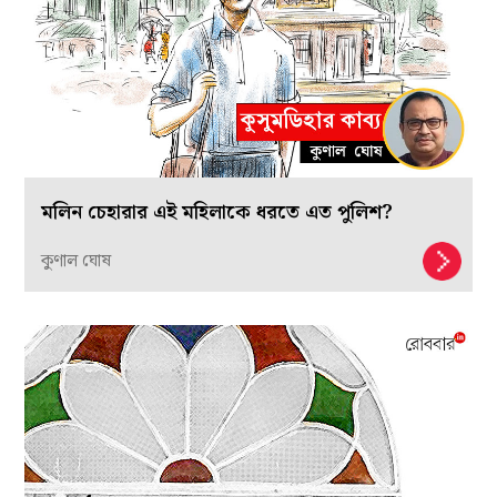
মলিন চেহারার এই মহিলাকে ধরতে এত পুলিশ?
কুণাল ঘোষ