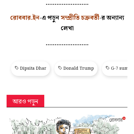
……………………
রোববার.ইন
-এ পড়ুন
সম্প্রীতি চক্রবর্তী
-র অন্যান্য
লেখা
……………………
Dipsita Dhar
Donald Trump
G-7 summi
আরও পড়ুন