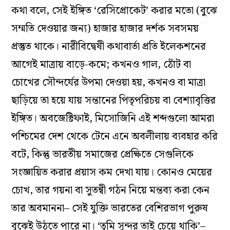
কথা বলে, সেই ইঙ্গিত ‘রেসিপ্রোকেট’ করার মতো (বুঝে
সম্মতি দেওয়ার জন্য) হাজার হাজার দর্শক সবসময়
প্রস্তুত থাকে। নারীবিদ্বেষী কথাবার্তা প্রতি ইলেকশনের
আগেই মাত্রায় বাড়ে-কমে; কখনও গাল, ঠোঁট বা
চোখের সৌন্দর্যের উপমা দেওয়া হয়, কখনও বা মাত্রা
ছাড়িয়ে তা হয়ে যায় সন্তানের পিতৃপরিচয় বা বেশ্যাবৃত্তির
ইঙ্গিত। অবজেক্টিফাই, মিসোজিনি এই শব্দগুলো আমরা
পশ্চিমের দেশ থেকে টেনে এনে অবলীলায় ব্যবহার করি
বটে, কিন্তু ভারতীয় সমাজের প্রেক্ষিতে সেগুলিকে
সংজ্ঞায়িত করার প্রয়াস কম দেখা যায়। কোনও মেয়ের
চোখ, তার গয়না বা সুতন্বী গঠন নিয়ে মন্তব্য করা কেন
তার অবমাননা– সেই যুক্তি ভারতের বেশিরভাগ পুরুষ
বুঝেই উঠতে পারে না। ‘তুমি সুন্দর তাই চেয়ে থাকি’–