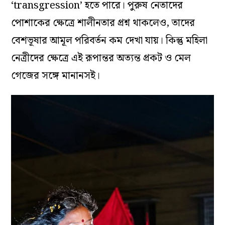
‘transgression’ হতে পারে। পুরুষ নেতাদের
পোশাকের ক্ষেত্রে শালীনতার প্রশ্ন থাকলেও, তাদের
বেশভূষার আমূল পরিবর্তন কম দেখা যায়। কিন্তু মহিলা
নেত্রীদের ক্ষেত্রে এই রূপান্তর অত্যন্ত প্রকট ও মেল
গেজের সঙ্গে মানানসই।