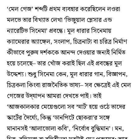
‘মেল গেজ’ শব্দটি প্রথম ব্যবহার করেছিলেন লওরা
মলভে তার বিখ্যাত লেখা ‘ভিজুয়াল প্লেসার এন্ড
ন্যারেটিভ সিনেমা’ প্রবন্ধে। মূল ধারার সিনেমায়
ক্যামেরার অ্যাঙ্গেল, সংলাপ, চিত্রনাট্য বা চরিত্র নির্মাণ
কীভাবে পুরুষ দর্শককে আনন্দ দেওয়ার জন্যই নির্মিত
হয়ে চলেছে– তার খোঁজ করাই ছিল এই প্রবন্ধের মূল
উদ্দেশ্য। শুধু সিনেমা কেন, মূল ধারার গান, বিজ্ঞাপন,
চিত্রকলা কিংবা রাজনৈতিক ভাষ্য– সব ক্ষেত্রেই এই মেল
গেজের উদ্‌যাপন আমরা দেখতে পাই। তাই
‘আজকালকার মেয়েগুলো সব স্মার্ট’ হয়ে ওঠে তাদের
স্কার্টের দৈর্ঘ্যে, কিন্তু ‘ডানপিটে ছোকরা’র সঙ্গে
মানানসই ‘আলাভোলা কবি’, ‘নির্বোধ বুদ্ধিমান’। মন,