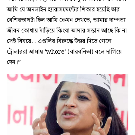
আমি যে অনলাইন হ্যারাসমেন্টের শিকার হয়েছি তার
বেশিরভাগটা ছিল আমি কেমন দেখতে, আমার দাম্পত্য
জীবন কোথায় দাঁড়িয়ে কিংবা আমার সন্তান আছে কি না
সেই বিষয়ে… এগুলির বিরুদ্ধে উত্তর দিতে গেলে
ট্রোলাররা আমায় ‘whore’ (বারবনিতা) বলে দাগিয়ে
দেন।”