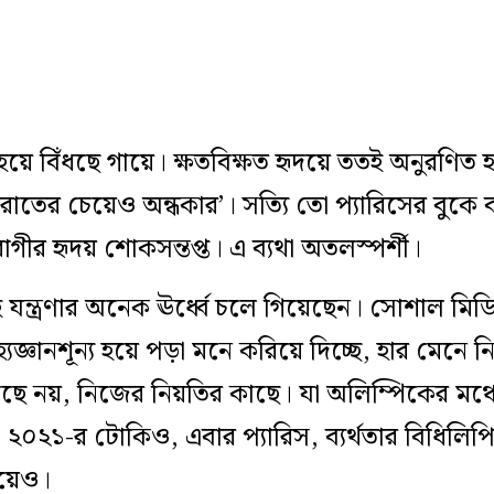
 বিঁধছে গায়ে। ক্ষতবিক্ষত হৃদয়ে ততই অনুরণিত হচ
তের চেয়েও অন্ধকার’। সত্যি তো প্যারিসের বুকে বয়ে
ুরাগীর হৃদয় শোকসন্তপ্ত। এ ব্যথা অতলস্পর্শী।
্ত্রণার অনেক ঊর্ধ্বে চলে গিয়েছেন। সোশাল মিডি
বাহ্যজ্ঞানশূন্য হয়ে পড়া মনে করিয়ে দিচ্ছে, হার মেনে
াছে নয়, নিজের নিয়তির কাছে। যা অলিম্পিকের মঞ্চ
০২১-র টোকিও, এবার প্যারিস, ব্যর্থতার বিধিলিপ
িয়েও।