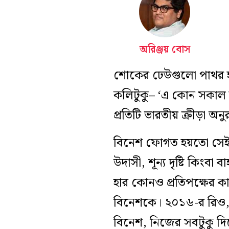
অরিঞ্জয় বোস
শোকের ঢেউগুলো পাথর হয়ে
কলিটুকু– ‘এ কোন সকাল রা
প্রতিটি ভারতীয় ক্রীড়া অন
বিনেশ ফোগত হয়তো সেই যন
উদাসী, শূন্য দৃষ্টি কিংবা 
হার কোনও প্রতিপক্ষের ক
বিনেশকে। ২০১৬-র রিও, ২
বিনেশ, নিজের সবটুকু দ