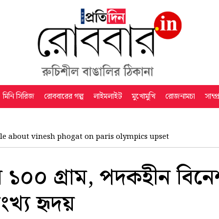
মিনি সিরিজ
রোববারের গল্প
লাইমলাইট
মুখোমুখি
রোজনামচা
সাম্প
cle about vinesh phogat on paris olympics upset
১০০ গ্রাম, পদকহীন বিনে
খ্য হৃদয়