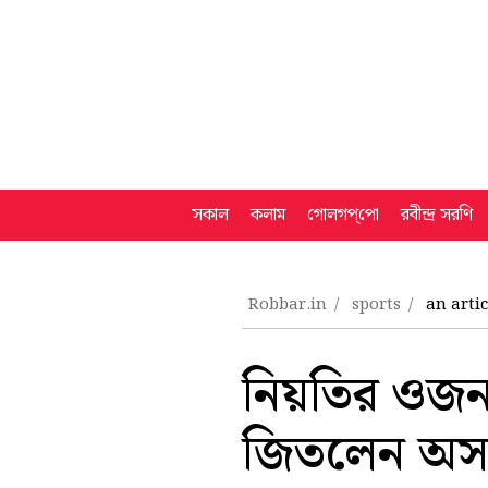
সকাল
কলাম
গোলগপ্‌পো
রবীন্দ্র সরণি
Robbar.in
sports
an arti
নিয়তির ওজন 
জিতলেন অসং