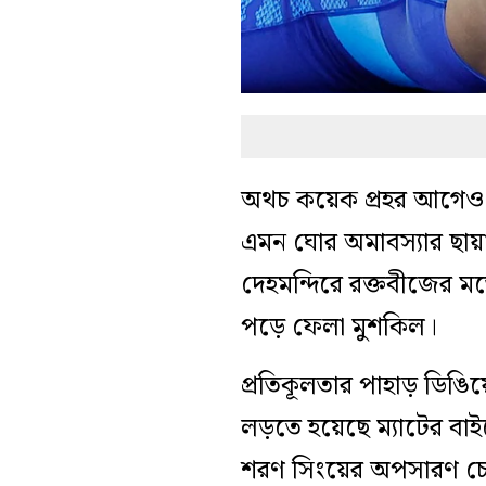
অথচ কয়েক প্রহর আগেও স্
এমন ঘোর অমাবস্যার ছায়
দেহমন্দিরে রক্তবীজের মত
পড়ে ফেলা মুশকিল।
প্রতিকূলতার পাহাড় ডিঙিয়ে
লড়তে হয়েছে ম্যাটের বাই
শরণ সিংয়ের অপসারণ চেয়ে