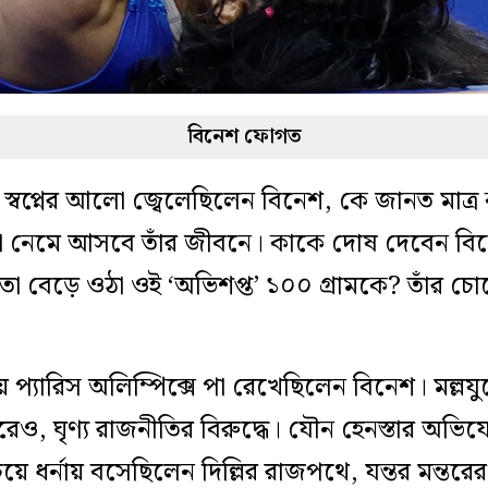
বিনেশ ফোগত
বপ্নের আলো জ্বেলেছিলেন বিনেশ, কে জানত মাত্র ক
া নেমে আসবে তাঁর জীবনে। কাকে দোষ দেবেন বিন
ো বেড়ে ওঠা ওই ‘অভিশপ্ত’ ১০০ গ্রামকে? তাঁর চোখ
 প্যারিস অলিম্পিক্সে পা রেখেছিলেন বিনেশ। মল্লযুদ্ধ
রেও, ঘৃণ্য রাজনীতির বিরুদ্ধে। যৌন হেনস্তার অভিয
 ধর্নায় বসেছিলেন দিল্লির রাজপথে, যন্তর মন্ত