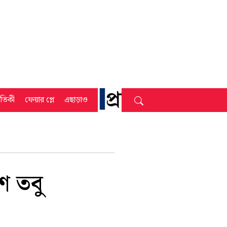
্রতিকী
ফেয়ার প্লে
এছাড়াও
শ তবু