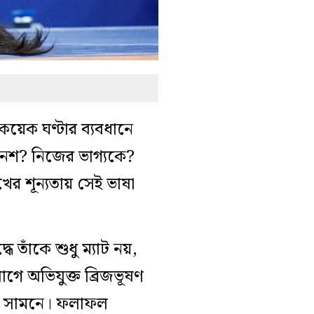
য়েক ঘণ্টার ব্যবধানে
েশ? নিজের ভাগ্যকে?
ের শূন্যতায় সেই ভাষা
ে তাঁকে শুধু ম্যাট নয়,
োগে অভিযুক্ত ব্রিজভূষণ
রের সামনে। ফলাফল