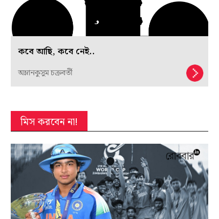
কবে আছি, কবে নেই..
অম্লানকুসুম চক্রবর্তী
মিস করবেন না!