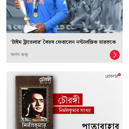
‘টাইম ট্রাভেলার’ বৈভব ফেরালেন নস্টালজিক ভারতকে
অর্পণ গুপ্ত