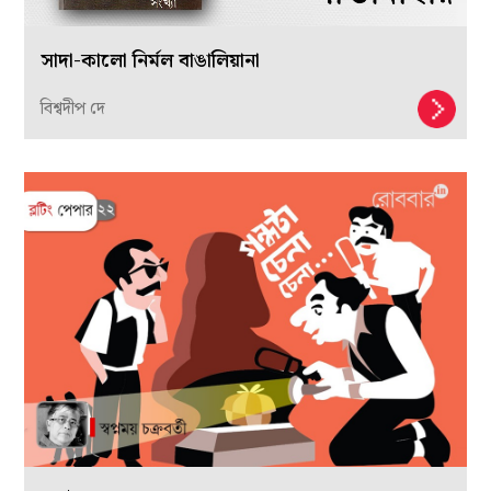
সাদা-কালো নির্মল বাঙালিয়ানা
বিশ্বদীপ দে