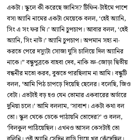
একটা। স্কুলে কী করেছে জানিস? টিফিন-টাইমে পাশে
বসা অ্যানি নামের একটা মেয়েকে বলল, ‘হেই অ্যানি,
সিং এ সং ফর মি।’ অ্যানি চুপচাপ। আবার বলল, ‘হেই
অ্যানি, সিং নাউ।’ অ্যানি চুপচাপ। অপমান সহ্য না-
করতে পেরে দস্যুটা সোজা ঘুসি চালিয়ে দিল অ্যানির
নাকে।” বন্ধুপুত্রকে বাহবা দেব, নাকি ভ্রু-জোড়া দ্বিতীয়
বন্ধনীর মতো করব, বুঝতে পারছিলাম না আমি। বন্ধুটি
বলল, ‘আমি পিঠ চাপড়ে দিয়েছি ছেলের। বলেছি, জিও
বেটা। এতটাই বড় হও যেন তোমার একবারের অর্ডারে
দুনিয়া চলে।’ আমি বললাম, ‘সাবাশ। একটা কথা বল
তো। স্কুল থেকে ডেকে পাঠায়নি তোদের?’ ও বলল,
‘বিলকুল পাঠিয়েছিল। এখনও আসল কেসটাই তো
বলিনি। ওই অ্যানি সেদিন বাড়ি গিয়ে খুব কেঁদেছিল।