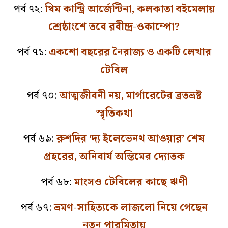
পর্ব ৭২:
থিম কান্ট্রি আর্জেন্টিনা, কলকাতা বইমেলায়
শ্রেষ্ঠাংশে তবে রবীন্দ্র-ওকাম্পো?
পর্ব ৭১:
একশো বছরের নৈরাজ্য ও একটি লেখার
টেবিল
পর্ব ৭০:
আত্মজীবনী নয়, মার্গারেটের ব্রতভ্রষ্ট
স্মৃতিকথা
পর্ব ৬৯:
রুশদির ‘দ্য ইলেভেনথ আওয়ার’ শেষ
প্রহরের, অনিবার্য অন্তিমের দ্যোতক
পর্ব ৬৮:
মাংসও টেবিলের কাছে ঋণী
পর্ব ৬৭:
ভ্রমণ-সাহিত্যকে লাজলো নিয়ে গেছেন
নতুন পারমিতায়