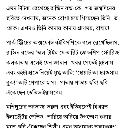
এমন টাটকা রেখেছে রাস্কিন বন্ড-কে। গত জন্মদিনের
ছবিতে দেখলাম, অনেক রোগা হয়ে গিয়েছেন তিনি। তা
হোক। এখনও তিনি কানায় কানায় প্রাণময়, বাঙ্ময়!
পার্ক স্ট্রিটের অক্সফোর্ড বইবিপণিকে বলে রেখেছিলাম,
রাস্কিন বন্ডের ‘অল-টাইম ফেভারিট ফ্রেন্ডশিপ স্টোরিজ’
কলকাতায় এলেই যেন জানান। খবর পেতেই ছুটলাম।
এবং বইটা হাতে নিয়েই মুগ্ধ আমি: ‘হোয়াট আ হ্যান্ডসাম
বুক!’ আর্ট পেপারে ছাপা। পাতায় পাতায় ছবি! ছবি
এঁকেছেন ডেভিড ইয়ামবেম।
মণিপুরের তরতাজা তরুণ এবং ইতিমধ্যেই বিখ্যাত
ইলাস্ট্রেটর ডেভিড। তারিয়ে তারিয়ে উপভোগ করার
মতো ছবি এঁকেছেন শিল্পী। এমন অসামান্য অলংকরণ