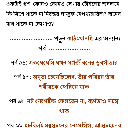
একটাই প্রশ্ন: কোনও কোনও লেখার টেবিলের অবদানে
কি মিশে থাকে না নিরন্তর লাজুক নেপথ্যচারিতা? দানের
দাগ থাকে না কোথাও?
…………………….. পড়ুন
কাঠখোদাই
-এর অন্যান্য
পর্ব ……………………
পর্ব ৯৪:
একঘেয়েমি যখন মগ্নজীবনের ডুবসাঁতার
পর্ব ৯৩:
অমৃতা চেয়েছিলেন, তাঁর পরিচয় তাঁর
শরীরকে পেরিয়ে যাক
পর্ব ৯২:
নষ্ট নেগেটিভ ফেলতেন না, ব্যর্থতাও সঙ্গে
থাক
পর্ব ৯১:
টেবিলই মধুসূদনের নেমেসিস, আত্মদহনের