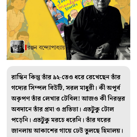
রাস্কিন কিন্তু তাঁর ৯২-তেও ধরে রেখেছেন তাঁর
গদ্যের সিম্পল বিউটি, সরল মাধুরী। কী অপূর্ব
অকৃপণ তাঁর লেখার টেবিল! আজও কী নিরন্তর
অবদানে তাঁর প্রমা ও প্রতিভা। এতটুকু টোল
পড়েনি। এতটুকু মরচে ধরেনি। তাঁর ঘরের
জানলায় আকাশের গায়ে ঢেউ তুলছে হিমালয়।