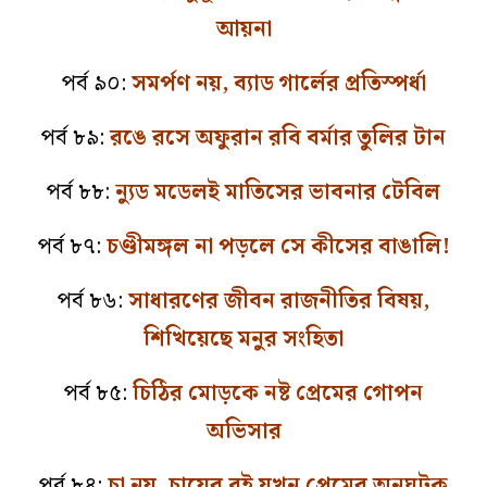
আয়না
পর্ব ৯০:
সমর্পণ নয়, ব্যাড গার্লের প্রতিস্পর্ধা
পর্ব ৮৯:
রঙে রসে অফুরান রবি বর্মার তুলির টান
পর্ব ৮৮:
ন্যুড মডেলই মাতিসের ভাবনার টেবিল
পর্ব ৮৭:
চণ্ডীমঙ্গল না পড়লে সে কীসের বাঙালি!
পর্ব ৮৬:
সাধারণের জীবন রাজনীতির বিষয়,
শিখিয়েছে মনুর সংহিতা
পর্ব ৮৫:
চিঠির মোড়কে নষ্ট প্রেমের গোপন
অভিসার
পর্ব ৮৪:
চা নয়, চায়ের বই যখন প্রেমের অনুঘটক