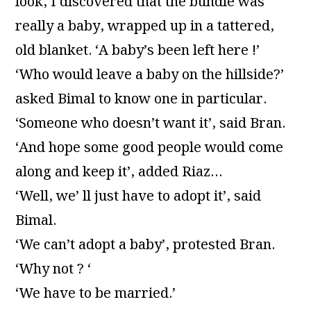
look, I discovered that the bundle was
really a baby, wrapped up in a tattered,
old blanket. ‘A baby’s been left here !’
‘Who would leave a baby on the hillside?’
asked Bimal to know one in particular.
‘Someone who doesn’t want it’, said Bran.
‘And hope some good people would come
along and keep it’, added Riaz…
‘Well, we’ ll just have to adopt it’, said
Bimal.
‘We can’t adopt a baby’, protested Bran.
‘Why not ? ‘
‘We have to be married.’