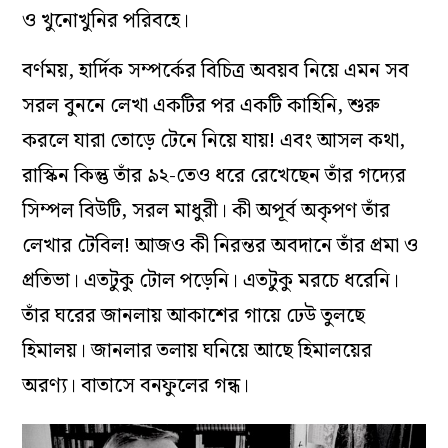
ও খুনোখুনির পরিবহে।
বর্ণময়, হার্দিক সম্পর্কের বিচিত্র অবয়ব নিয়ে এমন সব
সরল বুননে লেখা একটির পর একটি কাহিনি, শুরু
করলে যারা তোড়ে টেনে নিয়ে যায়! এবং আসল কথা,
রাস্কিন কিন্তু তাঁর ৯২-তেও ধরে রেখেছেন তাঁর গদ্যের
সিম্পল বিউটি, সরল মাধুরী। কী অপূর্ব অকৃপণ তাঁর
লেখার টেবিল! আজও কী নিরন্তর অবদানে তাঁর প্রমা ও
প্রতিভা। এতটুকু টোল পড়েনি। এতটুকু মরচে ধরেনি।
তাঁর ঘরের জানলায় আকাশের গায়ে ঢেউ তুলছে
হিমালয়। জানলার তলায় ঘনিয়ে আছে হিমালয়ের
অরণ্য। বাতাসে বনফুলের গন্ধ।