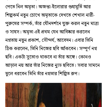
পেতে নিল অমৃতা। অজন্তা-ইলোরার গুহামূর্তি আর
শিল্পকর্ম নতুন চোখে অমৃতাকে দেখতে শেখাল নারী-
পুরুষের সম্পর্ক, তাঁর যৌনদর্শনে যুক্ত করল নতুন মাত্রা
ও সাহস। অমৃতা এই প্রথম যেন আবিষ্কার করলেন
নগ্নতায় নতুন প্রকাশ, সৌন্দর্য, আবেদন। এবার তিনি
ঠিক করলেন, তিনি নিজের ছবি আঁকবেন। সম্পূর্ণ নগ্ন
ছবি। একটা সুতোও থাকবে না তাঁর অঙ্গে। কোনও
আড়াল নয় আর তাঁর নিজের ন্যুড ছবিতে। সবার সামনে
তুলে ধরবেন তিনি তাঁর নগ্নতার শিল্পিত রূপ।