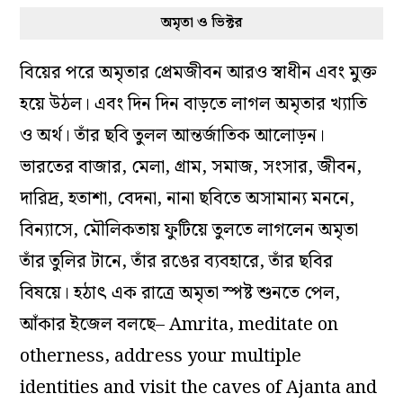
অমৃতা ও ভিক্টর
বিয়ের পরে অমৃতার প্রেমজীবন আরও স্বাধীন এবং মুক্ত
হয়ে উঠল। এবং দিন দিন বাড়তে লাগল অমৃতার খ্যাতি
ও অর্থ। তাঁর ছবি তুলল আন্তর্জাতিক আলোড়ন।
ভারতের বাজার, মেলা, গ্রাম, সমাজ, সংসার, জীবন,
দারিদ্র, হতাশা, বেদনা, নানা ছবিতে অসামান্য মননে,
বিন্যাসে, মৌলিকতায় ফুটিয়ে তুলতে লাগলেন অমৃতা
তাঁর তুলির টানে, তাঁর রঙের ব্যবহারে, তাঁর ছবির
বিষয়ে। হঠাৎ এক রাত্রে অমৃতা স্পষ্ট শুনতে পেল,
আঁকার ইজেল বলছে– Amrita, meditate on
otherness, address your multiple
identities and visit the caves of Ajanta and