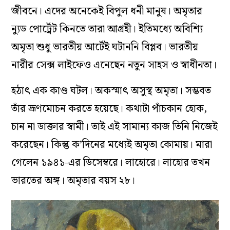
জীবনে। এদের অনেকেই বিপুল ধনী মানুষ। অমৃতার
ন্যুড পোর্ট্রেট কিনতে তারা আগ্রহী। ইতিমধ্যে অবিশ্যি
অমৃতা শুধু ভারতীয় আর্টেই ঘটাননি বিপ্লব। ভারতীয়
নারীর সেক্স লাইফেও এনেছেন নতুন সাহস ও স্বাধীনতা।
হঠাৎ এক কাণ্ড ঘটল। অকস্মাৎ অসুস্থ অমৃতা। সম্ভবত
তাঁর ভ্রূণমোচন করতে হয়েছে। কথাটা পাঁচকান হোক,
চান না ডাক্তার স্বামী। তাই এই সামান্য কাজ তিনি নিজেই
করেছেন। কিন্তু ক’দিনের মধ্যেই অমৃতা কোমায়। মারা
গেলেন ১৯৪১-এর ডিসেম্বরে। লাহোরে। লাহোর তখন
ভারতের অঙ্গ। অমৃতার বয়স ২৮।