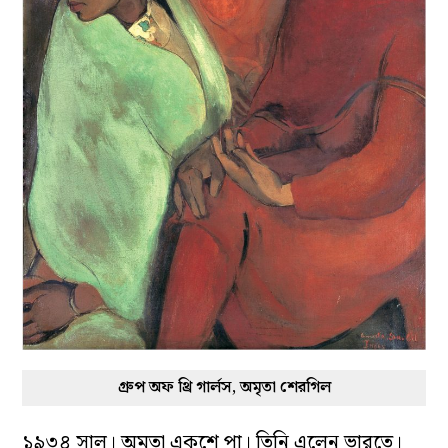
গ্রুপ অফ থ্রি গার্লস, অমৃতা শেরগিল
১৯৩৪ সাল। অমৃতা একুশে পা। তিনি এলেন ভারতে।