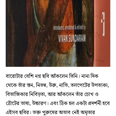
বারোটার বেশি নগ্ন ছবি আঁকলেন তিনি। নানা দিক
থেকে তাঁর স্তন, নিতম্ব, উরু, নাভি, তলপেটের উপত্যকা,
বিভাজিকার নিবিড়তা, আর আঁকলেন তাঁর চোখ ও
ঠোঁটের ভাষা, উচ্চারণ। এবং ঠিক হল একটা প্রদর্শনী হবে
এইসব ছবির। ভক্ত পুরুষের অভাব নেই অমৃতার