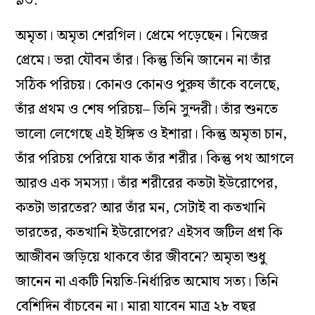
৯৩.
অমৃতা। অমৃতা শেরগিল। প্রেমে পড়েছেন। নিজের
প্রেমে। ভরা যৌবন তাঁর। কিন্তু তিনি জানেন না তাঁর
সঠিক পরিচয়। কোনও কোনও পুরুষ তাঁকে বলেছে,
তাঁর প্রথম ও শেষ পরিচয়– তিনি সুন্দরী। তাঁর শুনতে
ভালো লেগেছে এই ইঙ্গিত ও ইশারা। কিন্তু অমৃতা চান,
তাঁর পরিচয় পেরিয়ে যাক তাঁর শরীর। কিন্তু পথ আগলে
আরও এক সমস্যা। তাঁর শরীরের কতটা ইউরোপের,
কতটা ভারতের? আর তাঁর মন, সেটাই বা কতখানি
ভারতের, কতখানি ইউরোপের? এইসব জটিল প্রশ্ন কি
আজীবন জড়িয়ে থাকবে তাঁর জীবনে? অমৃতা শুধু
জানেন না একটি নিয়তি-নির্ধারিত অমোঘ সত্য। তিনি
বেশিদিন বাঁচবেন না। মারা যাবেন মাত্র ২৮ বছর