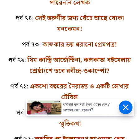
পারেননি লেখক
পর্ব ৭৪:
সেই তরুণীর জন্য বেঁচে আছে বোকা
মনকেমন!
পর্ব ৭৩:
কাফকার ভয়-ধরানো প্রেমপত্র!
পর্ব ৭২:
থিম কান্ট্রি আর্জেন্টিনা, কলকাতা বইমেলায়
শ্রেষ্ঠাংশে তবে রবীন্দ্র-ওকাম্পো?
পর্ব ৭১:
একশো বছরের নৈরাজ্য ও একটি লেখার
টেবিল
তসলিমা কলকাতা ফিরে এলেন কেন?
নেপথ্যে কোন ষড়যন্ত্র?
পর্ব ৭০:
আত্মজীবনী নয়, মার্গারেটের ব্রতভ্রষ্ট
স্মৃতিকথা