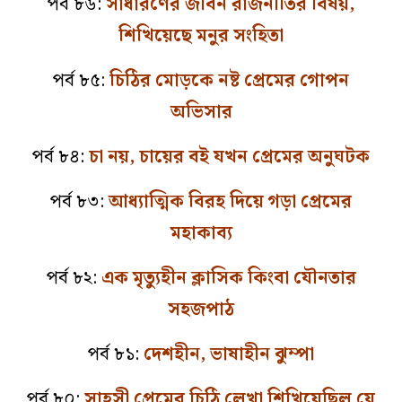
পর্ব ৮৬:
সাধারণের জীবন রাজনীতির বিষয়,
শিখিয়েছে মনুর সংহিতা
পর্ব ৮৫:
চিঠির মোড়কে নষ্ট প্রেমের গোপন
অভিসার
পর্ব ৮৪:
চা নয়, চায়ের বই যখন প্রেমের অনুঘটক
পর্ব ৮৩:
আধ্যাত্মিক বিরহ দিয়ে গড়া প্রেমের
মহাকাব্য
পর্ব ৮২:
এক মৃত্যুহীন ক্লাসিক কিংবা যৌনতার
সহজপাঠ
পর্ব ৮১:
দেশহীন, ভাষাহীন ঝুম্পা
পর্ব ৮০:
সাহসী প্রেমের চিঠি লেখা শিখিয়েছিল যে