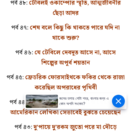
পর্ব ৪৮:
টেবিলই ওকাম্পোর স্মৃতি, আত্মজীবনীর
ছেঁড়া আদর
পর্ব ৪৭:
শেষ বলে কিছু কি থাকতে পারে যদি না
থাকে শুরু?
পর্ব ৪৬:
যে টেবিলে দেবদূত আসে না, আসে
শিল্পের অপূর্ব শয়তান
পর্ব ৪৫:
ফ্রেডরিক ফোরসাইথকে ফকির থেকে রাজা
করেছিল অপরাধের পৃথিবী
জলের তলায় গোটা শহর, বাংলার জন্য এ
পর্ব ৪৪:
আম-বাঙালি যেভাবে আমকে বোঝে, দুই
কোন অশনি সংকেত?
আমেরিকান লেখিকা সেভাবেই বুঝতে চেয়েছেন
পর্ব ৪৩:
দু’পায়ে দু’রকম জুতো পরে মা দৌড়ে