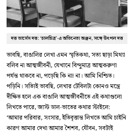
দত্ত ভার্সেস দত্ত: ‘চালচিত্র’-এ অভিনেতা অঞ্জন, সঙ্গে উৎপল দত্ত
ভাবছি, বাঙালির লেখা এমন স্মৃতিকথা, সত্য ছাড়া মিথ্যা
বলিব না আত্মজীবনী, যেখানে বিন্দুমাত্র আত্মকরুণা
পর্যন্ত থাকবে না, পড়েছি কি না! না। আমি নিশ্চিত।
পড়িনি। সত্যিই ভাবছি, লেখার টেবিলটা কোনও মন্ত্রে
দীক্ষিত হলে এক বাঙালি আত্মজীবনীতে এই কথাগুলো
লিখতে পারে, জাস্ট ডাল-ভাতের কথার স্টাইলে:
‘আমার পরিবার, সংসার, ইতিবৃত্তান্ত লিখতে আমি চাইনি
কারণ আমার দেখা আমার শৈশব, যৌবন, সবটাই