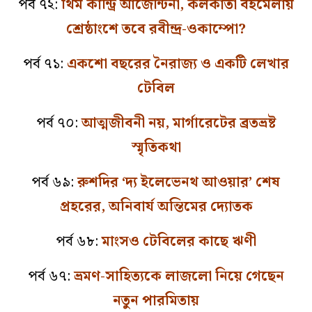
পর্ব ৭২:
থিম কান্ট্রি আর্জেন্টিনা, কলকাতা বইমেলায়
শ্রেষ্ঠাংশে তবে রবীন্দ্র-ওকাম্পো?
পর্ব ৭১:
একশো বছরের নৈরাজ্য ও একটি লেখার
টেবিল
পর্ব ৭০:
আত্মজীবনী নয়, মার্গারেটের ব্রতভ্রষ্ট
স্মৃতিকথা
পর্ব ৬৯:
রুশদির ‘দ্য ইলেভেনথ আওয়ার’ শেষ
প্রহরের, অনিবার্য অন্তিমের দ্যোতক
পর্ব ৬৮:
মাংসও টেবিলের কাছে ঋণী
পর্ব ৬৭:
ভ্রমণ-সাহিত্যকে লাজলো নিয়ে গেছেন
নতুন পারমিতায়