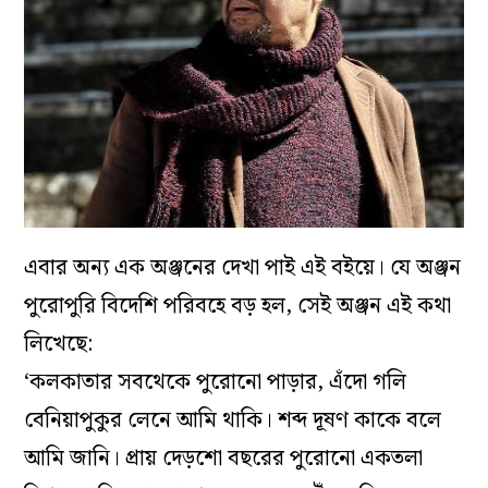
এবার অন্য এক অঞ্জনের দেখা পাই এই বইয়ে। যে অঞ্জন
পুরোপুরি বিদেশি পরিবহে বড় হল, সেই অঞ্জন এই কথা
লিখেছে:
‘কলকাতার সবথেকে পুরোনো পাড়ার, এঁদো গলি
বেনিয়াপুকুর লেনে আমি থাকি। শব্দ দূষণ কাকে বলে
আমি জানি। প্রায় দেড়শো বছরের পুরোনো একতলা