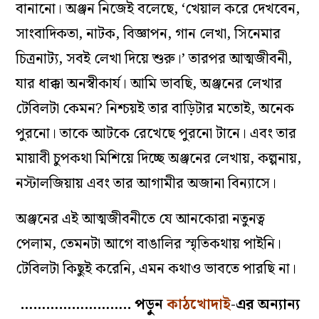
বানানো। অঞ্জন নিজেই বলেছে, ‘খেয়াল করে দেখবেন,
সাংবাদিকতা, নাটক, বিজ্ঞাপন, গান লেখা, সিনেমার
চিত্রনাট্য, সবই লেখা দিয়ে শুরু।’ তারপর আত্মজীবনী,
যার ধাক্কা অনস্বীকার্য। আমি ভাবছি, অঞ্জনের লেখার
টেবিলটা কেমন? নিশ্চয়ই তার বাড়িটার মতোই, অনেক
পুরনো। তাকে আটকে রেখেছে পুরনো টানে। এবং তার
মায়াবী চুপকথা মিশিয়ে দিচ্ছে অঞ্জনের লেখায়, কল্পনায়,
নস্টালজিয়ায় এবং তার আগামীর অজানা বিন্যাসে।
অঞ্জনের এই আত্মজীবনীতে যে আনকোরা নতুনত্ব
পেলাম, তেমনটা আগে বাঙালির স্মৃতিকথায় পাইনি।
টেবিলটা কিছুই করেনি, এমন কথাও ভাবতে পারছি না।
…………………….. পড়ুন
কাঠখোদাই
-এর অন্যান্য