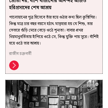
শ্রোতা নয়, বাঁশি বাজানোর আনন্দই আজও
হরিপ্রসাদের শেষ আশ্রয়
পালোয়ানের পুত্র হিসেবে তাঁর হয়ে ওঠার কথা ছিল কুস্তিগির।
কিন্তু মাত্র চার বছর বয়সে হঠাৎ মাতৃহারা হয় যে শিশু, তার
ভেতরে গুঁড়ি মেরে বেড়ে ওঠে শূন্যতা। বাবার প্রখর
নিয়মানুবর্তিতায় হাঁপিয়ে ওঠে সে, কিন্তু মুক্তি পায় সুরে। বাঁশিই
হয়ে ওঠে তার আশ্রয়।
রাজীব চক্রবর্তী