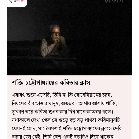
শক্তি চট্টোপাধ্যায়ের কবিতার ক্লাস
এযাবৎ শুনে এসেছি, তিনি না কি বোহেমিয়ানের চরম,
নিয়মের বাঁধ ভাঙার মানুষ, অতএব– আশায় আশায় থাকি,
দু’কান ভরে কবিতা শুনব আর দিন যাবে আড্ডার গতে।
যথাকালে দেখা গেল সে গুড়ে বড় বড় পাথর! কবিমানুষটি
যেমনই হোন, মাস্টারমশাই শক্তি চট্টোপাধ্যায়ের ক্লাসে দেরি
করার জো নেই, তিনি বেশ একটু বকুনিও দিয়ে থাকেন।