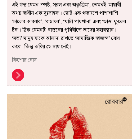
এই গদ্য যেমন ‘স্পষ্ট, সরল এবং অকৃত্রিম’, তেমনই ‘মায়াবী
অথচ স্বাধীন এক দুঃসাহস’। ছোট এক গদ্যাংশে পাশাপাশি
‘চালের কারবার’, ‘রান্নাঘর’, ‘খাটা পায়খানা’ এবং ‘ভাঙা ফুলের
টব’। ঠিক যেমনটা বাস্তবের পৃথিবীতে তাদের সহাবস্থান।
‘সভ্য’ মানুষ যাকে আলাদা রাখতে ‘সামাজিক স্বাচ্ছন্দ’ বোধ
করে। কিন্তু কবির সে দায় নেই।
কিশোর ঘোষ