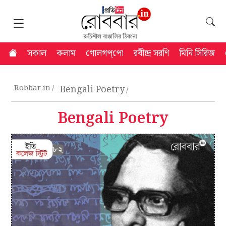
সকাল
কলাম
গোলগপ্‌পো
রবীন্দ্র সরণি
মিনি সিরিজ
Robbar.in
Bengali Poetry
Bengali Poetry