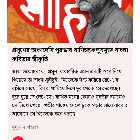
প্রসূনের অকাদেমি পুরস্কার বাণিজ‍্যকলুষমুক্ত বাংলা
কবিতার স্বীকৃতি
আত্ম-উন্মোচনকে, প্রসূন, ব‍্যবহারিক এমন একটি স্তরে নিয়ে
গিয়েছে তা সাধনা-ছুঁইছুঁই। নিজেকে দাঁড় করিয়ে রেখে, বা
বসিয়ে রেখে, কিংবা থামিয়ে দিয়ে দূর থেকে সে দেখেছে।
ঘুরে ঘুরে সে দেখেছে। ব‍্যথিত মনের কোনও যুবতীর বয়ানেও
সে লিখে গেছে। গভীর গাঙ্গেয় দেশে ঢুকে পড়ার সাধে বারবার
আমোদে সে নিজেকে বহন করছে।
মৃদুল দাশগুপ্ত