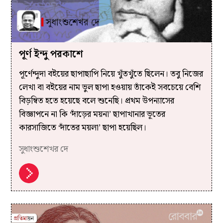
পূর্ণ ইন্দু পরকাশে
পূর্ণেন্দুদা বইয়ের ছাপাছাপি নিয়ে খুঁতখুঁতে ছিলেন। তবু নিজের
লেখা বা বইয়ের নাম ভুল ছাপা হওয়ায় তাঁকেই সবচেয়ে বেশি
বিড়ম্বিত হতে হয়েছে বলে শুনেছি। প্রথম উপন্যাসের
বিজ্ঞাপনে না কি ‘দাঁড়ের ময়না’ ছাপাখানার ভূতের
কারসাজিতে ‘দাঁতের ময়লা’ ছাপা হয়েছিল।
সুধাংশুশেখর দে