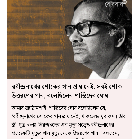
রবীন্দ্রনাথের শোকের গান প্রায় নেই, সবই শোক
উত্তরণের গান, বলেছিলেন শান্তিদেব ঘোষ
আমার জ্যাঠামশাই, শান্তিদেব ঘোষ বলেছিলেন যে,
‘রবীন্দ্রনাথের শোকের গান প্রায় নেই, থাকলেও খুব কম। তাঁর
স্ত্রী-পুত্র-কন্যা প্রিয়জনদের এত মৃত্যু সত্ত্বেও রবীন্দ্রনাথের
প্রত্যেকটি মৃত্যুর গান মৃত্যু থেকে উত্তরণের গান।’ বলতেন,