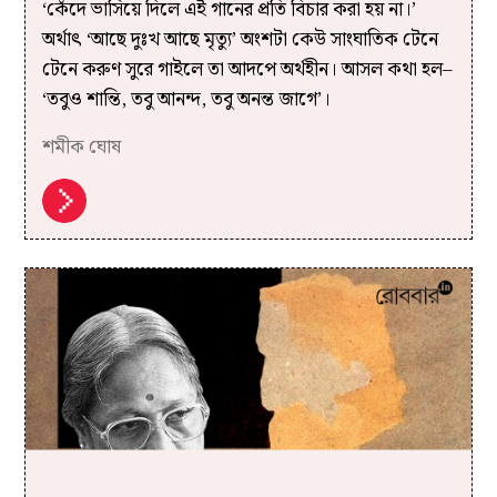
‘কেঁদে ভাসিয়ে দিলে এই গানের প্রতি বিচার করা হয় না।’
অর্থাৎ ‘আছে দুঃখ আছে মৃত্যু’ অংশটা কেউ সাংঘাতিক টেনে
টেনে করুণ সুরে গাইলে তা আদপে অর্থহীন। আসল কথা হল–
‘তবুও শান্তি, তবু আনন্দ, তবু অনন্ত জাগে’।
শমীক ঘোষ