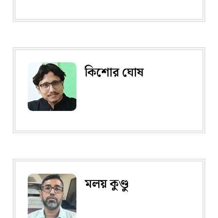
কিশোর ঘোষ
মলয় কুণ্ডু