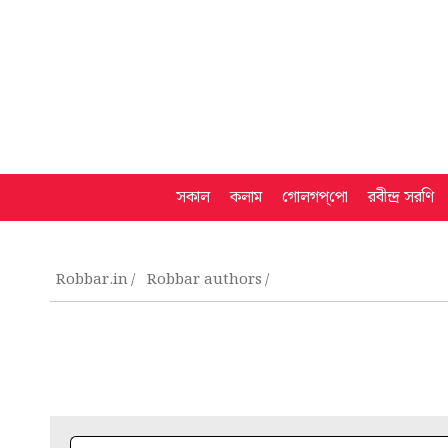
সকাল
কলাম
গোলগপ্‌পো
রবীন্দ্র সরণি
Robbar.in
Robbar authors