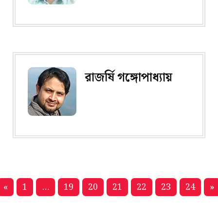
রাজর্ষি গঙ্গোপাধ্যায়
«
1
…
19
20
21
22
23
24
»