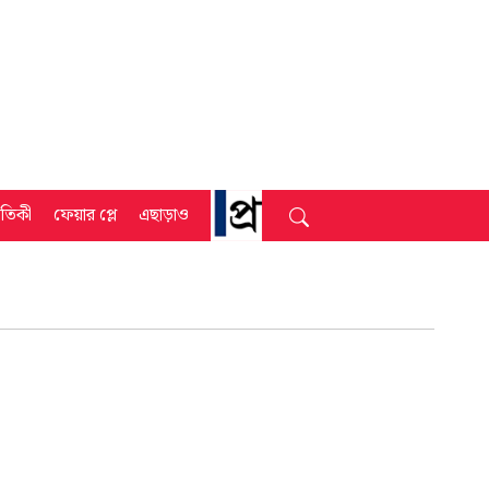
্রতিকী
ফেয়ার প্লে
এছাড়াও