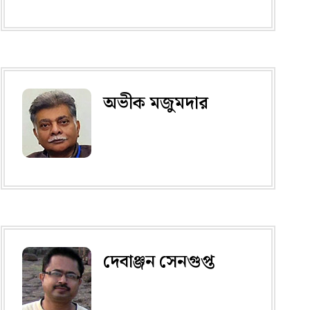
অভীক মজুমদার
দেবাঞ্জন সেনগুপ্ত