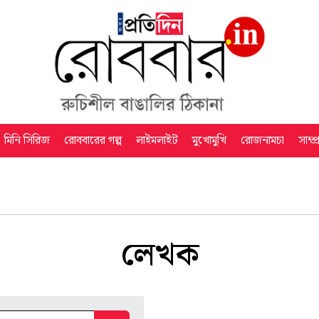
মিনি সিরিজ
রোববারের গল্প
লাইমলাইট
মুখোমুখি
রোজনামচা
সাম্প
লেখক