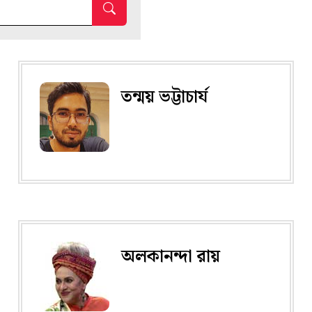
তন্ময় ভট্টাচার্য
অলকানন্দা রায়