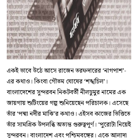
একই ভাবে উঠে আসে রাজেন তরফদারের ‘নাগপাশ’-
এর কথাও। কিংবা গৌতম ঘোষের ‘শঙ্খচিল’।
বাংলাদেশের সুন্দরবন নিকটবর্তী নীলডুমুর নামের এক
জায়গায় শুটিংয়ের গল্প শুনিয়েছেন পরিচালক। এসেছে
তাঁর ‘পদ্মা নদীর মাঝি’র কথাও। এইসব কাজের ভিত্তিতে
তাঁর সামগ্রিক উপলব্ধি অত্যন্ত গুরুত্বপূর্ণ। ‘পুরোটা নিয়েই
সুন্দরবন। বাংলাদেশ এবং পশ্চিমবঙ্গের। একে আলাদা