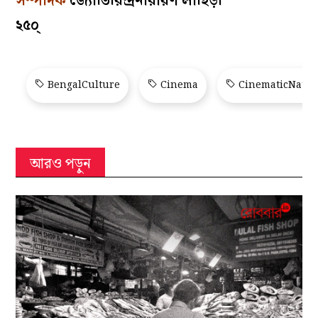
সম্পাদক
জ্যোতিরিন্দ্রনারায়ণ লাহিড়ী
২৫০্‌
BengalCulture
Cinema
CinematicNatur
আরও পড়ুন