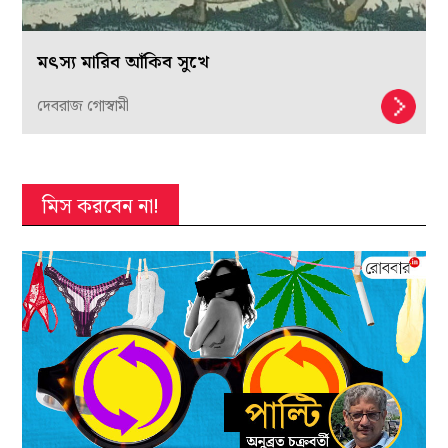
মৎস্য মারিব আঁকিব সুখে
দেবরাজ গোস্বামী
মিস করবেন না!