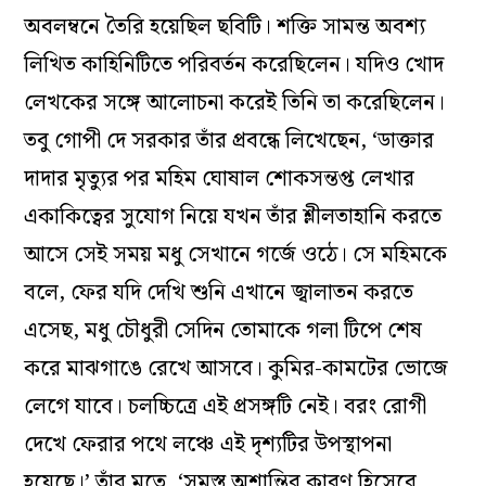
অবলম্বনে তৈরি হয়েছিল ছবিটি। শক্তি সামন্ত অবশ্য
লিখিত কাহিনিটিতে পরিবর্তন করেছিলেন। যদিও খোদ
লেখকের সঙ্গে আলোচনা করেই তিনি তা করেছিলেন।
তবু গোপী দে সরকার তাঁর প্রবন্ধে লিখেছেন, ‘ডাক্তার
দাদার মৃত্যুর পর মহিম ঘোষাল শোকসন্তপ্ত লেখার
একাকিত্বের সুযোগ নিয়ে যখন তাঁর শ্লীলতাহানি করতে
আসে সেই সময় মধু সেখানে গর্জে ওঠে। সে মহিমকে
বলে, ফের যদি দেখি শুনি এখানে জ্বালাতন করতে
এসেছ, মধু চৌধুরী সেদিন তোমাকে গলা টিপে শেষ
করে মাঝগাঙে রেখে আসবে। কুমির-কামটের ভোজে
লেগে যাবে। চলচ্চিত্রে এই প্রসঙ্গটি নেই। বরং রোগী
দেখে ফেরার পথে লঞ্চে এই দৃশ্যটির উপস্থাপনা
হয়েছে।’ তাঁর মতে, ‘সমস্ত অশান্তির কারণ হিসেবে