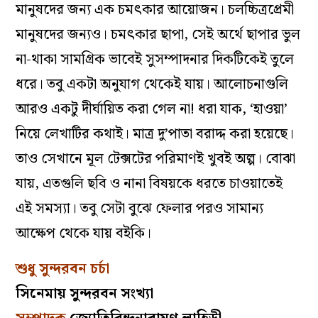
মানুষদের জন্য এক চমৎকার আয়োজন। চলচ্চিত্রপ্রেমী
মানুষদের জন্যও। চমৎকার ছাপা, সেই অর্থে ছাপার ভুল
না-থাকা সামগ্রিক ভাবেই সুসম্পাদনার দিকটিকেই তুলে
ধরে। তবু একটা অনুযাগ থেকেই যায়। আলোচনাগুলি
আরও একটু দীর্ঘায়িত করা গেল না! ধরা যাক, ‘হাওয়া’
নিয়ে লেখাটির কথাই। মাত্র দু’পাতা বরাদ্দ করা হয়েছে।
তাও সেখানে মূল টেক্সটের পরিমাণই খুবই অল্প। বোঝা
যায়, এতগুলি ছবি ও নানা বিষয়কে ধরতে চাওয়াতেই
এই সমস্যা। তবু সেটা বুঝে ফেলার পরও সামান্য
আক্ষেপ থেকে যায় বইকি।
শুধু সুন্দরবন চর্চা
সিনেমায় সুন্দরবন সংখ্যা