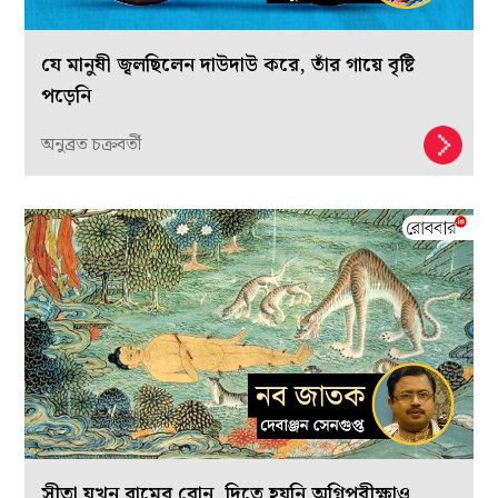
যে মানুষী জ্বলছিলেন দাউদাউ করে, তাঁর গায়ে বৃষ্টি
পড়েনি
অনুব্রত চক্রবর্তী
সীতা যখন রামের বোন, দিতে হয়নি অগ্নিপরীক্ষাও