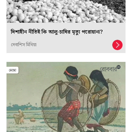
দিশাহীন নীতিই কি আলু-চাষির মৃত্যু পরোয়ানা?
দেবাশিস মিথিয়া