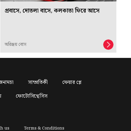
প্রবাসে, দোতলা বাসে, কলকাতা ফিরে আসে
অরিঞ্জয় বোস
জনামচা
সাম্প্রতিকী
ফেয়ার প্লে
য়
ফোটোসিন্থেসিস
th us
Terms & Conditions