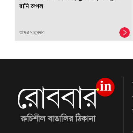
রানি রুপল
ভাস্কর মজুমদার