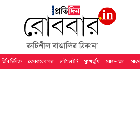
মিনি সিরিজ
রোববারের গল্প
লাইমলাইট
মুখোমুখি
রোজনামচা
সাম্প