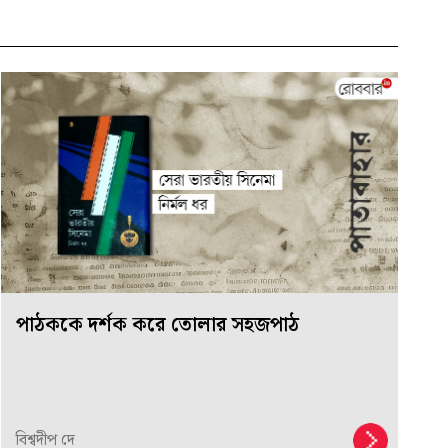
পাঠককে দর্শক করে তোলার সহজপাঠ
বিশ্বদীপ দে