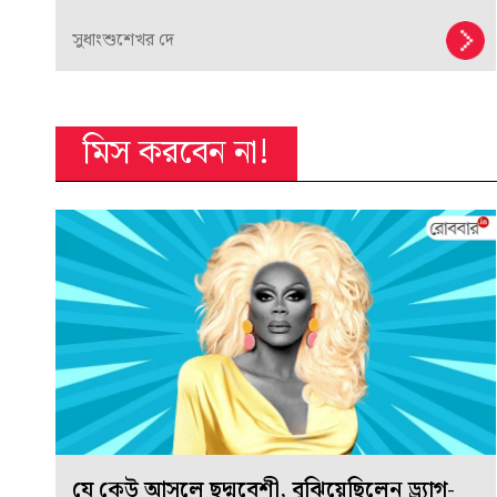
সুধাংশুশেখর দে
মিস করবেন না!
যে কেউ আসলে ছদ্মবেশী, বুঝিয়েছিলেন ড্র্যাগ-