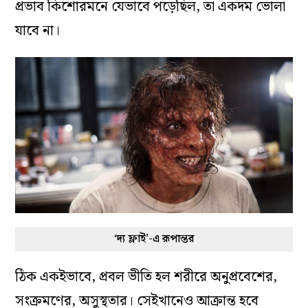
প্রভাব কিশোরমনে যেভাবে পড়েছিল, তা একদম ভোলা
যাবে না।
‘দ্য ফ্লাই’-এ রূপান্তর
ঠিক একইভাবে, প্রবল ভীতি হল শরীরে অনুপ্রবেশের,
সংক্রমণের, অসুস্থতার। সেইখানেও আক্রান্ত হবে