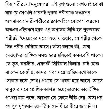
ভিন্ন শরীর, যা মনুষ্যেতর। এই দৃশ্যগুলো দেখলেই বোঝা
যায় যে সেগুলি প্রায়শই পুরুষ-শরীরকে সন্তানের
জন্মদানরত নারী-শরীরের রূপক হিসেবে পেশ করছে।
অতএব এইরকম হরর-এর অন্যতম ভীতি হল পুরুষদের
শরীরটা ‘মেয়েদের মতো’ হয়ে যাওয়ার, যে শরীর থেকে
ভিন্ন শরীর বেরিয়ে আসে। সত্যি বলতে কী, ‘জন্ম
দেওয়া’-র আঙ্গিক সমস্ত হরর ছবিতেই কম-বেশি থাকে।
সে ভূত, মনস্টার, এমনকী সিরিয়াল কিলার, যাই হোক
না কেন কেন্দ্রীয়, আমরা সবসময়ে অন্তিমলগ্নে তাকে
‘সাকার হতে’ দেখি। প্রথমে সে ‘খবর’ হয়ে আসে, আসে
মানুষের মনে প্রোথিত আশঙ্কা হয়ে; তারপর তার ইঙ্গিত
পাওয়া যায় শব্দে, তারপর সে ফ্রেমে উঁকি দেয়, অতঃপর
সে পূর্ণ দৃশ্যমান হয়– ঠিক যেন ধীরে ধীরে জন্ম নিল।