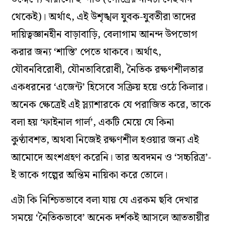
থেকেই)। অর্থাৎ, এই উশৃঙ্খল যুবক-যুবতীরা তাদের
দায়িত্বজ্ঞানহীন বাড়াবাড়ি, বেলাগাম আনন্দ উপভোগ
করার জন্য ‘শাস্তি’ পেতে থাকবে। অর্থাৎ,
যৌবনবিরোধী, যৌনতাবিরোধী, নৈতিক রক্ষণশীলতার
একধরনের ‘এজেন্ট’ হিসেবে সক্রিয় হয়ে ওঠে কিলার।
অনেক ক্ষেত্রেই এই স্ল্যাশারকে যে পরাজিত করে, তাকে
বলা হয় ‘ফাইনাল গার্ল’, একটি মেয়ে যে কিনা
কুণ্ঠাবশত, অথবা নিজেই রক্ষণশীল হওয়ার জন্য এই
আমোদে অংশগ্রহণ করেনি। তার অবদমন ও ‘সচ্চরিত্র’-
ই তাকে গল্পের অন্তিম নায়িকা করে তোলে।
এটা কি নিশ্চিতভাবে বলা যায় যে এরকম ছবি দেখার
সময়ে ‘নৈতিকভাবে’ অনেক দর্শকই আসলে আততায়ীর