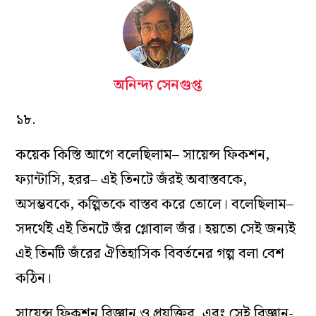
অনিন্দ্য সেনগুপ্ত
১৮.
কয়েক কিস্তি আগে বলেছিলাম– সায়েন্স ফিকশন,
ফ্যান্টাসি, হরর– এই তিনটে জঁরই অবাস্তবকে,
অসম্ভবকে, কল্পিতকে বাস্তব করে তোলে। বলেছিলাম–
সদর্থেই এই তিনটে জঁর গ্লোবাল জঁর। হয়তো সেই জন্যই
এই তিনটি জঁরের ঐতিহাসিক বিবর্তনের গল্প বলা বেশ
কঠিন।
সায়েন্স ফিকশন বিজ্ঞান ও প্রযুক্তির, এবং সেই বিজ্ঞান-