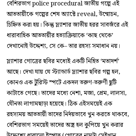
বেশিরভাগ police procedural জাতীয় গল্পে এই
আততায়ীকে গল্পের শেষ অ্যাক্টে reveal, উন্মোচন,
চিহ্নিত করা হয়। কিন্তু স্ল্যাশার জাতীয় হরর সাবজঁরে এই
ধারাবাহিক আততায়ীর হত্যাক্রিয়াকে ‘কাছ থেকে’
দেখানোই উদ্দেশ্য, সে কে– তার রহস্য সমাধান নয়।
স্ল্যাশার গোত্রের ছবির মধ্যেই একটি নিহিত ‘মতাদর্শ’
আছে। দেখা যায় যে স্ট্যান্ডার্ড স্ল্যাশার ছবির গল্প হল,
কোনও এক টুরিস্ট স্পটে একদল তরুণ-তরুণী ছুটি
কাটাতে গেছে। তাদের মধ্যে নেশা, মজা, প্রেম, লালসা,
যৌনতা লাগামছাড়া হয়েছে। ঠিক এইসময়েই এক
রহস্যময় আততায়ী তাদের নির্দয়ভাবে খুন করতে থাকবে,
বেশিরভাগ সময়েই তাদের অস্ত্র হল কুপিয়ে খুন করার
উদ্দেশ্যে ধারালো ইস্পাত (গোত্রের নামটা সেইখান