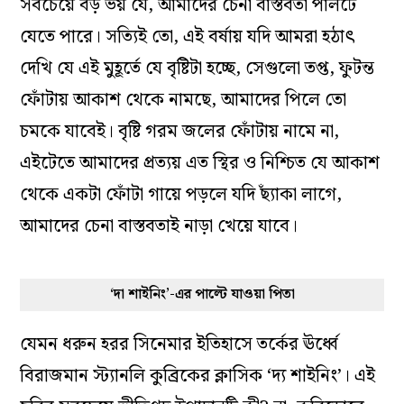
সবচেয়ে বড় ভয় যে, আমাদের চেনা বাস্তবতা পালটে
যেতে পারে। সত্যিই তো, এই বর্ষায় যদি আমরা হঠাৎ
দেখি যে এই মুহূর্তে যে বৃষ্টিটা হচ্ছে, সেগুলো তপ্ত, ফুটন্ত
ফোঁটায় আকাশ থেকে নামছে, আমাদের পিলে তো
চমকে যাবেই। বৃষ্টি গরম জলের ফোঁটায় নামে না,
এইটেতে আমাদের প্রত্যয় এত স্থির ও নিশ্চিত যে আকাশ
থেকে একটা ফোঁটা গায়ে পড়লে যদি ছ্যাঁকা লাগে,
আমাদের চেনা বাস্তবতাই নাড়া খেয়ে যাবে।
‘দা শাইনিং’-এর পাল্টে‌ যাওয়া পিতা
যেমন ধরুন হরর সিনেমার ইতিহাসে তর্কের ঊর্ধ্বে
বিরাজমান স্ট্যানলি কুব্রিকের ক্লাসিক ‘দ্য শাইনিং’। এই