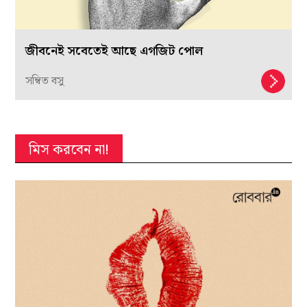
জীবনেই সবেতেই আছে এগজিট পোল
সম্বিত বসু
মিস করবেন না!