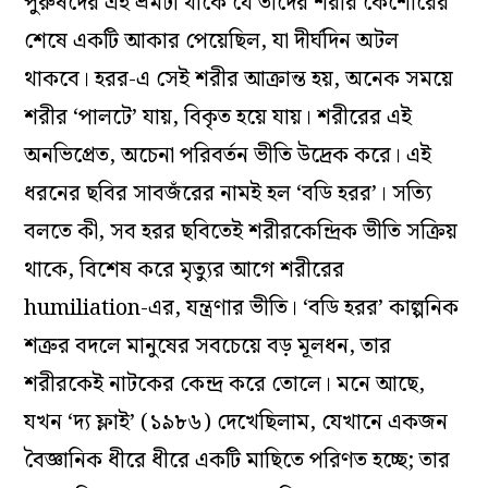
পুরুষদের এই ভ্রমটা থাকে যে তাদের শরীর কৈশোরের
শেষে একটি আকার পেয়েছিল, যা দীর্ঘদিন অটল
থাকবে। হরর-এ সেই শরীর আক্রান্ত হয়, অনেক সময়ে
শরীর ‘পালটে’ যায়, বিকৃত হয়ে যায়। শরীরের এই
অনভিপ্রেত, অচেনা পরিবর্তন ভীতি উদ্রেক করে। এই
ধরনের ছবির সাবজঁরের নামই হল ‘বডি হরর’। সত্যি
বলতে কী, সব হরর ছবিতেই শরীরকেন্দ্রিক ভীতি সক্রিয়
থাকে, বিশেষ করে মৃত্যুর আগে শরীরের
humiliation-এর, যন্ত্রণার ভীতি। ‘বডি হরর’ কাল্পনিক
শত্রুর বদলে মানুষের সবচেয়ে বড় মূলধন, তার
শরীরকেই নাটকের কেন্দ্র করে তোলে। মনে আছে,
যখন ‘দ্য ফ্লাই’ (১৯৮৬) দেখেছিলাম, যেখানে একজন
বৈজ্ঞানিক ধীরে ধীরে একটি মাছিতে পরিণত হচ্ছে; তার