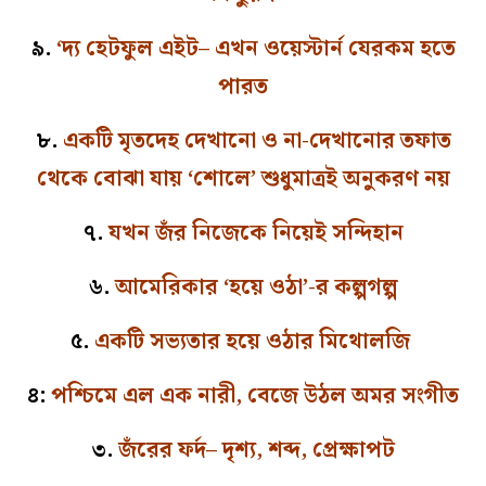
৯.
‘দ্য হেটফুল এইট– এখন ওয়েস্টার্ন যেরকম হতে
পারত
৮.
একটি মৃতদেহ দেখানো ও না-দেখানোর তফাত
থেকে বোঝা যায় ‘শোলে’ শুধুমাত্রই অনুকরণ নয়
৭.
যখন জঁর নিজেকে নিয়েই সন্দিহান
৬.
আমেরিকার ‘হয়ে ওঠা’-র কল্পগল্প
৫.
একটি সভ্যতার হয়ে ওঠার মিথোলজি
৪:
পশ্চিমে এল এক নারী, বেজে উঠল অমর সংগীত
৩.
জঁরের ফর্দ– দৃশ্য, শব্দ, প্রেক্ষাপট