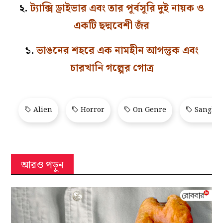
২.
ট্যাক্সি ড্রাইভার এবং তার পূর্বসূরি দুই নায়ক ও
একটি ছদ্মবেশী জঁর
১.
ভাঙনের শহরে এক নামহীন আগন্তুক এবং
চারখানি গল্পের গোত্র
Alien
Horror
On Genre
Sangbad
আরও পড়ুন