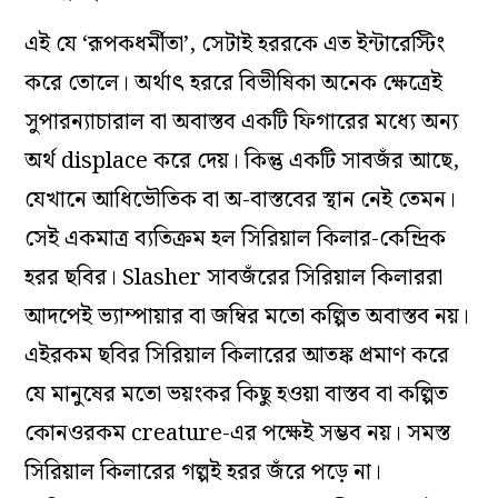
এই যে ‘রূপকধর্মীতা’, সেটাই হররকে এত ইন্টারেস্টিং
করে তোলে। অর্থাৎ হররে বিভীষিকা অনেক ক্ষেত্রেই
সুপারন্যাচারাল বা অবাস্তব একটি ফিগারের মধ্যে অন্য
অর্থ displace করে দেয়। কিন্তু একটি সাবজঁর আছে,
যেখানে আধিভৌতিক বা অ-বাস্তবের স্থান নেই তেমন।
সেই একমাত্র ব্যতিক্রম হল সিরিয়াল কিলার-কেন্দ্রিক
হরর ছবির। Slasher সাবজঁরের সিরিয়াল কিলাররা
আদপেই ভ্যাম্পায়ার বা জম্বির মতো কল্পিত অবাস্তব নয়।
এইরকম ছবির সিরিয়াল কিলারের আতঙ্ক প্রমাণ করে
যে মানুষের মতো ভয়ংকর কিছু হওয়া বাস্তব বা কল্পিত
কোনওরকম creature-এর পক্ষেই সম্ভব নয়। সমস্ত
সিরিয়াল কিলারের গল্পই হরর জঁরে পড়ে না।