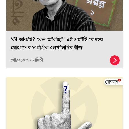
‘কী আঁকছি? কেন আঁকছি?’ এই প্রশ্নটিই বোধহয়
যোগেনের সামগ্রিক লেখালিখির বীজ
গৌরবকেতন লাহিড়ী