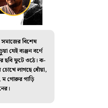
ে সমাজের বিশেষ
 যেই ব্যঞ্জন বর্ণে
র ছবি ফুটে ওঠে। ক-
র চোখে লাগছে ধোঁয়া,
, ম গোরুর গাড়ি
বনের।