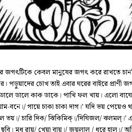
াঠের জগৎটিকে কেবল মানুষের জগৎ করে রাখতে চানন
 পড়ুয়াদের চোখ তাই এবার ঘরের বাইরে প্রাণী জ
 ডালে ডালে কাক ডাকে। পাখি ফল খায়। এলো বাঘ
ম-বনে।/ গায়ে চাকা চাকা দাগ।’ যদি ভয় পেয়েও 
 ভয়।/ চারি দিক/ ঝিকিমিক্‌।/দিঘিজল/ ঝলমল্‌।’
বি। মধু রায়/ খেয়া বায়।/ জয়লাল / ধরে হাল।/ অব