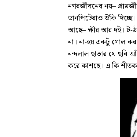
নগরজীবনের নয়– গ্রামজী
ডানপিটেরাও উঁকি দিচ্ছে
আছে– ক্ষীর আর দই। ট-
না। না-হয় একটু গোল কর
নন্দলাল ছাতার যে ছবি আ
করে কাশছে। এ কি শীতক