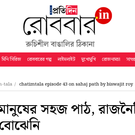
মিনি সিরিজ
রোববারের গল্প
লাইমলাইট
মুখোমুখি
রোজনামচা
সাম্প
m-tala
chatimtala episode 43 on sahaj path by biswajit roy
 মানুষের সহজ পাঠ, রাজন
 বোঝেনি