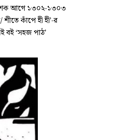
িন দশক আগে ১৩০২-১৩০৩
/ শীতে কাঁপে হী হী’-র
 সেই বই ‘সহজ পাঠ’