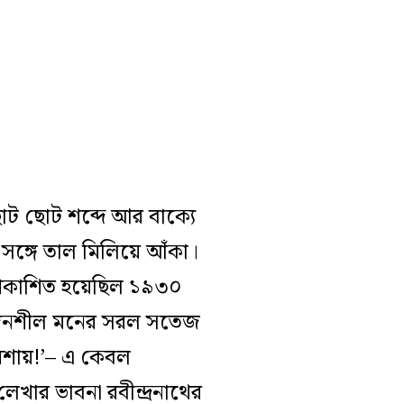
ছোট ছোট শব্দে আর বাক্যে
সঙ্গে তাল মিলিয়ে আঁকা।
প্রকাশিত হয়েছিল ১৯৩০
র সংবেদনশীল মনের সরল সতেজ
মশায়!’– এ কেবল
খার ভাবনা রবীন্দ্রনাথের