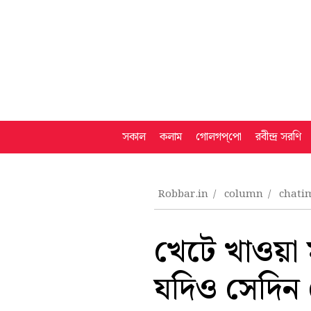
সকাল
কলাম
গোলগপ্‌পো
রবীন্দ্র সরণি
Robbar.in
column
chati
খেটে খাওয়া
যদিও সেদিন