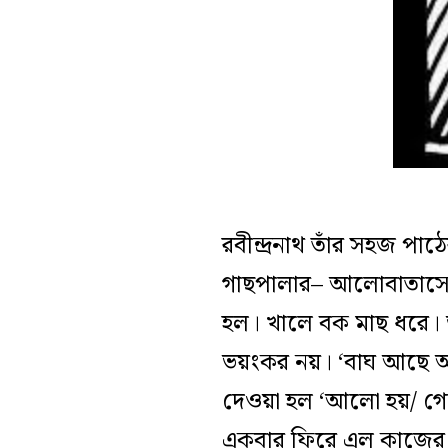
রবীন্দ্রনাথ তাঁর সহজ প
গাছপালার– আলোবাতাসের।
হল। খালে বক মাছ ধরে।
ভয়ংকর নয়। ‘বাঘ আছে আ
দেওয়া হল ‘আলো হয়/ গেল
একবার ফিরে এল কাজের ছ