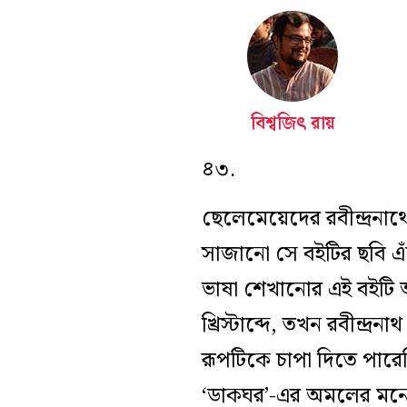
বিশ্বজিৎ রায়
৪৩.
ছেলেমেয়েদের রবীন্দ্রনাথ
সাজানো সে বইটির ছবি এ
ভাষা শেখানোর এই বইটি 
খ্রিস্টাব্দে, তখন রবীন্দ
রূপটিকে চাপা দিতে পার
‘ডাকঘর’-এর অমলের মনের 