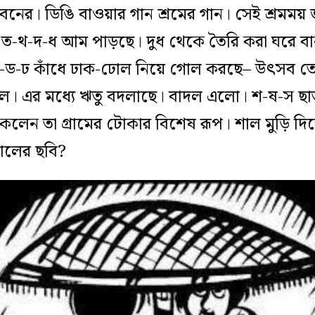
বনের। ডিঙি বাওয়ার গান শ্রমের গান। সেই শ্রমময়
। ত-থ-দ-ধ আম পাড়ছে। দুধ থেকে তৈরি করা ঘরে ব
ঠ-ড-ঢ কাঁধে ঢাক-ঢোল নিয়ে গোল করছে– উৎসব 
ল। এর মধ্যে ঋতু বদলাছে। বাদল এলো। শ-ষ-স ছা
ঁকলেন তা গ্রামের টোকার বিশেষ রূপ। শাল মুড়ি দিয়
ালের ছবি?