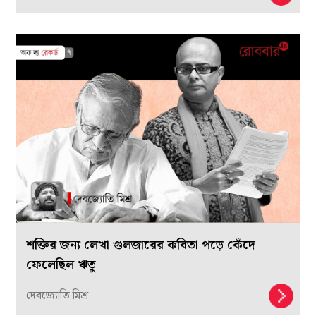
শক্তির জন্য লেখা গুলজারের কবিতা পড়ে কেঁদে
ফেলেছিল ঋতু
দেবজ্যোতি মিশ্র