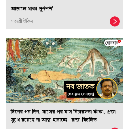
আড়ালে থাকা পূর্ণশশী
সত্যশ্রী উকিল
দিনের পর দিন, মাসের পর মাস বিচারসভা ফাঁকা, প্রজা
সুখে রয়েছে না আস্থা হারাচ্ছে– রাজা বিচলিত