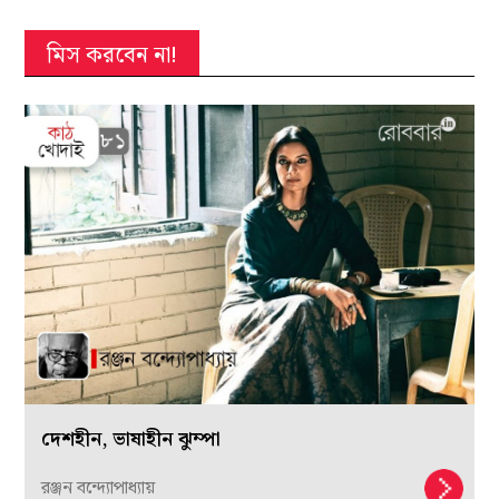
মিস করবেন না!
দেশহীন, ভাষাহীন ঝুম্পা
রঞ্জন বন্দ্যোপাধ্যায়