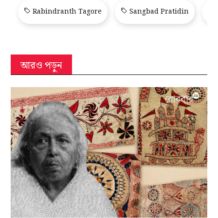
Rabindranth Tagore
Sangbad Pratidin
আরও পড়ুন