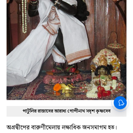
পাটুলির রাজাদের আরাধ্য গোপীনাথ সদৃশ কৃষ্ণদেব
অগ্রদ্বীপের বারুণীমেলায় লক্ষাধিক জনসমাগম হত।