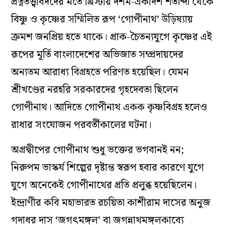
প্রত্নতত্ত্ববিদদের মতে খ্রিস্টীয় দশম-একাদশ শতাব্দী থেকে
বিষ্ণু ও কৃষ্ণের সম্মিলিত রূপ ‘গোপীনাথ’ উড়িষ্যায়
ক্রমশ জনপ্রিয় হতে থাকে। প্রাক-চৈতন্যযুগে কৃষ্ণের এই
রূপের মূর্তি বাংলাদেশের অভিজাত সম্প্রদায়দের
অন্যতম আরাধ্য বিগ্রহতে পরিণত হয়েছিল। যেমন
শ্রীখণ্ডের নরহরি সরকারদের গৃহদেবতা ছিলেন
গোপীনাথ। আদিতে গোপীনাথ একক কৃষ্ণবিগ্রহ হলেও
রাধার সংযোজন পরবর্তীকালের ঘটনা।
অগ্রদ্বীপের গোপীনাথ শুধু ভক্তের ভগবানই নন;
নিরুপম ভাস্কর্য শিল্পের দৃষ্টান্ত স্বরূপ হবার কারণে যুগে
যুগে অনেকেই গোপীনাথের প্রতি প্রলুব্ধ হয়েছিলেন।
ইন্দ্রাণীর কবি মহাভারত রচয়িতা কাশীরাম দাসের অনুজ
গদাধর দাস ‘জগৎমঙ্গল’ বা জগন্নাথমঙ্গলকাব্যে