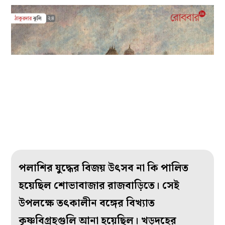
পলাশির যুদ্ধের বিজয় উৎসব না কি পালিত
হয়েছিল শোভাবাজার রাজবাড়িতে। সেই
উপলক্ষে তৎকালীন বঙ্গের বিখ্যাত
কৃষ্ণবিগ্রহগুলি আনা হয়েছিল। খড়দহের