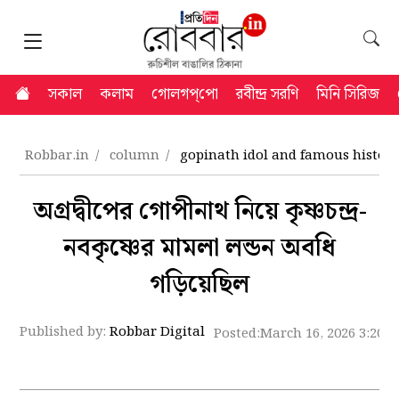
সকাল
কলাম
গোলগপ্‌পো
রবীন্দ্র সরণি
মিনি সিরিজ
Robbar.in
column
gopinath idol and famous historic
অগ্রদ্বীপের গোপীনাথ নিয়ে কৃষ্ণচন্দ্র-
নবকৃষ্ণের মামলা লন্ডন অবধি
গড়িয়েছিল
Published by:
Robbar Digital
Posted:
March 16, 2026 3:20 