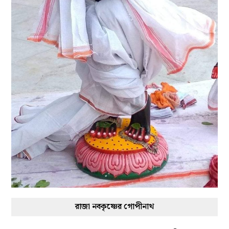
রাজা নবকৃষ্ণের গোপীনাথ