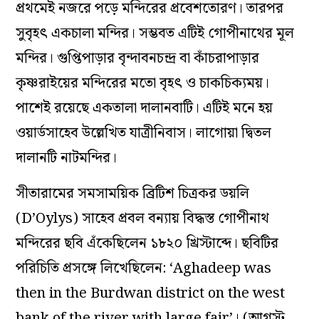
প্রথমেই নজরে পড়ে মন্দিরের প্রবেশতোরণ। তারপর
সুবৃহৎ একচালা মন্দির। সম্ভবত এটিই গোপীনাথের মূল
মন্দির। গুপ্তিপাড়ার বৃন্দাবনচন্দ্র বা কাঁচরাপাড়ার
কৃষ্ণরাইয়ের মন্দিরের মতো বৃহৎ ও চাকচিক্যময়।
পাশেই রয়েছে একতালা দালানবাটি। এটিই মনে হয়
ওয়ার্ডসাহেব উল্লেখিত যাত্রীনিবাস। লাগোয়া দ্বিতল
দালানটি নাটমন্দির।
সীতারামের সমসাময়িক ব্রিটিশ চিত্রকর ডয়লি
(D’Oylys) সাহেব প্রবল বন্যায় বিদ্ধস্ত গোপীনাথ
মন্দিরের ছবি এঁকেছিলেন ১৮২০ খ্রিস্টাব্দে। ছবিটির
পরিচিতি প্রসঙ্গে লিখেছিলেন: ‘Aghadeep was
then in the Burdwan district on the west
bank of the river with large fair’। (আগস্ট,