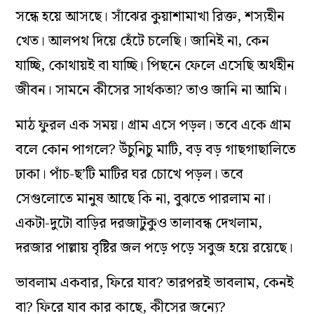
সন্ধে হয়ে আসছে। সাঁঝের কুয়াশামাখা রিক্ত, শস্যহীন
খেত। আলপথ দিয়ে হেঁটে চলেছি। জানিই না, কেন
যাচ্ছি, কোথায়ই বা যাচ্ছি। পিছনে ফেলে এসেছি অর্থহীন
জীবন। সামনে কীসের সার্থকতা? তাও জানি না আমি।
মাঠ ফুরল এক সময়। গ্রাম এসে পড়ল। তবে একে গ্রাম
বলে কোন পাগলে? উঁচুনিচু মাটি, বড় বড় গাছগাছালিতে
ঢাকা। পাঁচ-ছ’টি মাটির ঘর চোখে পড়ল। তবে
সেগুলোতে মানুষ আছে কি না, বুঝতে পারলাম না।
একটা-দুটো বাড়ির দরজাটুকুও তালাবন্ধ দেখলাম,
দরজার পাল্লায় বৃষ্টির জল পড়ে পড়ে সবুজ হয়ে রয়েছে।
ভাবলাম একবার, ফিরে যাব? তারপরই ভাবলাম, কেনই
বা? ফিরে যাব কার কাছে, কীসের জন্যে?