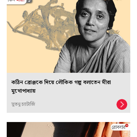
কঠিন ব্রোঞ্জকে দিয়ে লৌকিক গল্প বলাতেন মীরা
মুখোপাধ্যায়
সুতনু চ্যাটার্জি