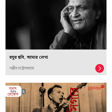
রঘুর ছবি, আমার লেখা
সঞ্জীব চট্টোপাধ্যায়