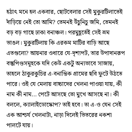
হঠাৎ মনে হল একবার, ছোটবেলার সেই মুকুরটিলাতেই
দাঁড়িয়ে নেই তো আমি? তেমনই উঁচুনিচু জমি, তেমনই
বড় বড় গাছে ঢাকা বনাঞ্চল। পরমুহূর্তেই সেই ভ্রম
ভাঙল। মুকুরটিলায় কি এরকম মাটির বাড়ি আছে
এতগুলো? আয়নার ওধারে যে-দৃশ্যপট, তার উপাদানরূপ
বস্তুপিণ্ডসমূহকে যদি কেউ একটু অন্যভাবে সাজায়,
তাহলে ঠাকুরকুচির এ-বনান্তিক গ্রামের ছবি ফুটে উঠতে
পারে। ওই যে মেলায় বাচ্চাদের খেলনা পাওয়া যায়, কী
নাম কী নাম… পেটে আসছে তো মুখে আসছে না। কী
বললে, ক্যালাইডোস্কোপ? তাই হবে। তা এ-ও যেন সেই
এক আশ্চর্য খেলনাটা, নাড়া দিলেই ভিতরের নকশা
পালটে যায়।