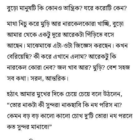
বুড়ো মানুষটি কি কোনও তান্ত্রিক? ঘরে করোটি কেন?
মাথা নিচু করে মুড়ি আর নারকেলকোরা খাচ্ছি, বুড়ো
আমার থেকে একটু দূরে আরেকটা পিঁড়িতে বসে
আছেন। মাঝেমাঝে এটা-ওটা জিজ্ঞেস করছেন। কখন
বেরিয়েছি? কী করে এখানে এলাম? আরেকটু কি
নারকেল কোরা নেব? জল খাব আর? মুড়ি? বেশ সহজ
সব কথা। সরল, আন্তরিক।
হঠাৎ আমার মুখের দিকে চেয়ে চেয়ে বলে উঠলেন,
“তোর নাকটা কী সুন্দর! নাকছাবি কি নথ পরিস না?
কেমন বড় বড় কালো কালো চোখ দু’টি তোর! নথ পরলে
কত সুন্দর মানাবে!”