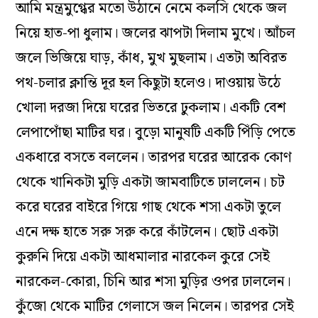
আমি মন্ত্রমুগ্ধের মতো উঠানে নেমে কলসি থেকে জল
নিয়ে হাত-পা ধুলাম। জলের ঝাপটা দিলাম মুখে। আঁচল
জলে ভিজিয়ে ঘাড়, কাঁধ, মুখ মুছলাম। এতটা অবিরত
পথ-চলার ক্লান্তি দূর হল কিছুটা হলেও। দাওয়ায় উঠে
খোলা দরজা দিয়ে ঘরের ভিতরে ঢুকলাম। একটি বেশ
লেপাপোঁছা মাটির ঘর। বুড়ো মানুষটি একটি পিঁড়ি পেতে
একধারে বসতে বললেন। তারপর ঘরের আরেক কোণ
থেকে খানিকটা মুড়ি একটা জামবাটিতে ঢাললেন। চট
করে ঘরের বাইরে গিয়ে গাছ থেকে শসা একটা তুলে
এনে দক্ষ হাতে সরু সরু করে কাঁটলেন। ছোট একটা
কুরুনি দিয়ে একটা আধমালার নারকেল কুরে সেই
নারকেল-কোরা, চিনি আর শসা মুড়ির ওপর ঢাললেন।
কুঁজো থেকে মাটির গেলাসে জল নিলেন। তারপর সেই