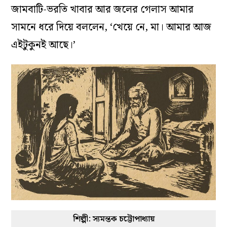
জামবাটি-ভরতি খাবার আর জলের গেলাস আমার
সামনে ধরে দিয়ে বললেন, ‘খেয়ে নে, মা। আমার আজ
এইটুকুনই আছে।’
শিল্পী: স্যমন্তক চট্টোপাধ্যায়