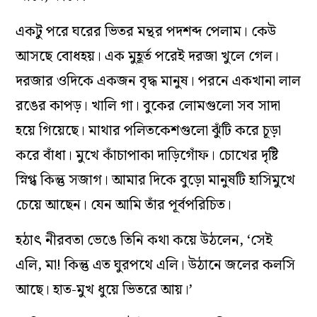
একটু পরে ঘরের ভিতর মন্থর পদশব্দ পেলাম। কেউ
আসছে বোধহয়। এক মুহূর্ত পরেই দরজা খুলে গেল।
দরজার ওদিকে একজন বৃদ্ধ মানুষ। পরনে একখানা লাল
রঙের কাপড়। খালি গা। বুকের লোমগুলো সব সাদা
হয়ে গিয়েছে। মাথার পলিতকেশগুলো ঝুঁটি করে চূড়া
করে বাঁধা। মুখে কাঁচাপাকা দাড়িগোঁফ। চোখের দৃষ্টি
স্নিগ্ধ কিন্তু সজাগ। আমার দিকে বুড়ো মানুষটি হাসিমুখে
চেয়ে আছেন। যেন আমি তাঁর পূর্বপরিচিত।
হঠাৎ নীরবতা ভেঙে তিনি কথা কয়ে উঠলেন, ‘সেই
এলি, মা! কিন্তু এত ঘুরপথে এলি। উঠানে জলের কলসি
আছে। হাত-মুখ ধুয়ে ভিতরে আয়।’