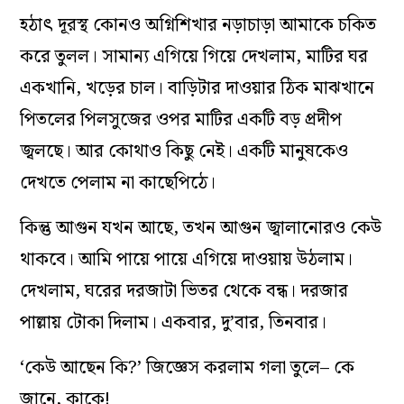
হঠাৎ দূরস্থ কোনও অগ্নিশিখার নড়াচাড়া আমাকে চকিত
করে তুলল। সামান্য এগিয়ে গিয়ে দেখলাম, মাটির ঘর
একখানি, খড়ের চাল। বাড়িটার দাওয়ার ঠিক মাঝখানে
পিতলের পিলসুজের ওপর মাটির একটি বড় প্রদীপ
জ্বলছে। আর কোথাও কিছু নেই। একটি মানুষকেও
দেখতে পেলাম না কাছেপিঠে।
কিন্তু আগুন যখন আছে, তখন আগুন জ্বালানোরও কেউ
থাকবে। আমি পায়ে পায়ে এগিয়ে দাওয়ায় উঠলাম।
দেখলাম, ঘরের দরজাটা ভিতর থেকে বন্ধ। দরজার
পাল্লায় টোকা দিলাম। একবার, দু’বার, তিনবার।
‘কেউ আছেন কি?’ জিজ্ঞেস করলাম গলা তুলে– কে
জানে, কাকে!