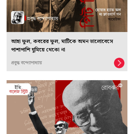
আহা ফুল, কবরের ফুল, মাটিকে অমন ভালোবেসে
পাশাপাশি ঘুমিয়ে থেকো না
প্রবুদ্ধ বন্দ্যোপাধ্যায়