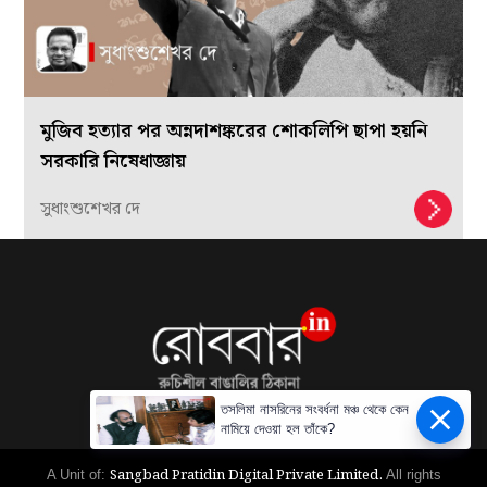
মুজিব হত্যার পর অন্নদাশঙ্করের শোকলিপি ছাপা হয়নি
সরকারি নিষেধাজ্ঞায়
সুধাংশুশেখর দে
তসলিমা নাসরিনের সংবর্ধনা মঞ্চ থেকে কেন
নামিয়ে দেওয়া হল তাঁকে?
Sangbad Pratidin Digital Private Limited.
A Unit of:
All rights