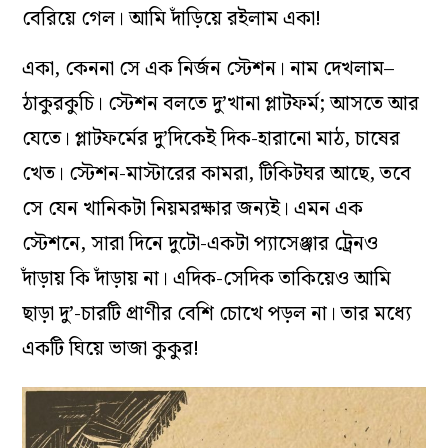
বেরিয়ে গেল। আমি দাঁড়িয়ে রইলাম একা!
একা, কেননা সে এক নির্জন স্টেশন। নাম দেখলাম–
ঠাকুরকুচি। স্টেশন বলতে দু’খানা প্লাটফর্ম; আসতে আর
যেতে। প্লাটফর্মের দু’দিকেই দিক-হারানো মাঠ, চাষের
খেত। স্টেশন-মাস্টারের কামরা, টিকিটঘর আছে, তবে
সে যেন খানিকটা নিয়মরক্ষার জন্যই। এমন এক
স্টেশনে, সারা দিনে দুটো-একটা প্যাসেঞ্জার ট্রেনও
দাঁড়ায় কি দাঁড়ায় না। এদিক-সেদিক তাকিয়েও আমি
ছাড়া দু’-চারটি প্রাণীর বেশি চোখে পড়ল না। তার মধ্যে
একটি ঘিয়ে ভাজা কুকুর!