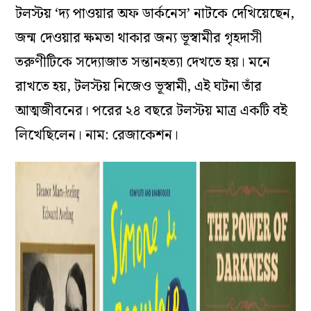
টলস্টয় ‘দ্য পাওয়ার অফ ডার্কনেস’ নাটকে দেখিয়েছেন,
জন্ম দেওয়ার ক্ষমতা থাকার জন্য ভূস্বামীর গৃহদাসী
তরুণীটিকে সদ্যোজাত সন্তানহত্যা দেখতে হয়। মনে
রাখতে হয়, টলস্টয় নিজেও ভূস্বামী, এই ঘটনা তাঁর
আত্মজীবনের। পরের ২৪ বছরে টলস্টয় মাত্র একটি বই
লিখেছিলেন। নাম: রেজাকেশন।