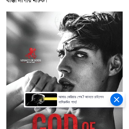
ধাক্কা লাগার নাটক।
আমার কেরিয়ার শেষ? জানতে চাইলেন
নাসিরুদ্দিন শাহ!