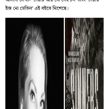
আলাদা লেখা– ‘দেয়ার আর নো সেইন্টস’ এবং ‘দেয়ার
ইজ নো ডেভিল’ এই বইতে মিশেছে।