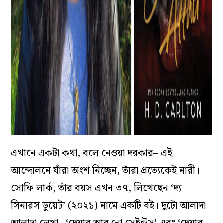
এখানে একটা কথা, বলে নেওয়া দরকার– এই
আন্দোলনে যাঁরা অংশ নিচ্ছেন, তাঁরা প্রত্যেকেই নারী।
সোফি লার্ক, তাঁর বয়স এখন ৩৭, লিখেছেন ‘দ্য
সিনারস ডুয়েট’ (২০২১) নামে একটি বই। দুটো আলাদা