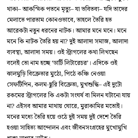
থাকা– আকস্মিক পতনে মৃত্যু– যা ভবিতব্য– যদি তাদের
মেলাতে পারতাম কোনওভাবে, তাহলে তৈরি হত
আরেকটা নতুন ধরনের নাটক। আমার মনে মনে। মনে
মনে কি নাটক তৈরি হয় না? দুই আলাদা সমাজ, আলাদা
ব্যবস্থা, আলাদা সময়। ওই স্ট্রাগলের কথা লিখছেন
বলেই তো নাম হচ্ছে ‘ডার্টি লিটারেচর’। এদিকে ওই
ঝালমুড়ি বিক্রেতার মুঠো, পিঠে কঞ্চি নেওয়া
সেফটিপিন, কলম-ছুরি বিক্রেতা, মুখশুদ্ধি– এই দুটো
রকমের স্ট্রাগলের কি একটা সংঘর্ষ বা মিলন ঘটানো যায়
না? এইসব আমার মাথায় ঘোরে, মুরাকামির মতোই।
মনের মধ্যে তৈরি হয়ে ওঠে দুই সময় দুই দেশে তৈরি
হওয়া সাহিত্য আন্দোলন এবং জীবনসংগ্রহের মুখোমুখি