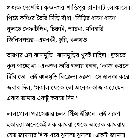
প্রত্যক্ষ দেখেছি। কৃষ্ণনগর-শান্তিপুর-রানাঘাট লোকালে।
পিঠে কঞ্চির তৈরি সিঁড়ি বাঁধা। সিঁড়ির ধাপে ধাপে
ঝুলছে সেফটিপিন, চিরুনি, আয়না, মনিহারি
জিনিসপত্তর– এমনকী, ছুরি, কলমও।
তারপর এল ঝালমুড়ি। ঝালমুড়ির খুবই চাহিদা। দু’হাতে
কূল পাচ্ছে না। একজন ভারি গলায় বলল, ‘কাজ করতে
দিবি তো!’ এই ঝালমুড়ি বিক্রেতা তরুণ। সে হালকা করে
জবাব দিল, ‘সকাল থেকে তো অনেক কাজ করেছেন।
এবার আমায় একটু করতে দিন!’
লালগোলা প্যাসেঞ্জার চলত স্টিম ইঞ্জিনে। এই তরুণ
হকাররা অনেকেই এক কামরা থেকে আরেক কামরায়
যেত জানলার শিক ধরে ঝুলতে ঝুলতে। একটা জানলা