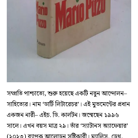
সম্প্রতি পাশ্চাত্যে, শুরু হয়েছে একটি নতুন আন্দোলন–
সাহিত্যের। নাম ‘ডার্টি লিটারেচর’। এই মুভমেন্টের প্রধান
একজন নারী– এইচ. ডি. কার্লটন। জন্মেছেন ১৯৯৬
সালে। এখন বয়স মাত্র ২৯। তাঁর ‘স্যাটানস অ্যাফেয়ার’
(২০২৩) ব্যাপক আলোড়ন সৃষ্টিকারী। ম্যালিস, ডেথ,