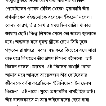
গল্পের টুকরোগুলো যোগ করা যায় না? যা তিনি
পেয়েছিলেন পাবের টেবিল থেকে? মুরাকামি তাঁর
প্রথমদিকের বইগুলোকে বলেছেন ‘কিচেন’ নভেল।
কেন? কারণ, তাঁর লেখার সময় ছিল রাত্রি। থাকার
জায়গা ছোট। কিন্তু লিখতে গেলে তো আলো জ্বালাতে
হবে। অন্ধকার ঘরে ঘুমন্ত স্ত্রীকে রেখে তিনি ঢুকে
পড়তেন রান্নাঘরে। দরজা বন্ধ করে কিচেনে বসে সারা
রাত ধরে লিখতেন তাঁর প্রথম দিকের বইগুলো। তাই–
কিচেন নভেল। জানেন, এই ‘কিচেন’ কথাটি থেকে
আমার মনে আসছে আরেকজন তাঁর ছোটবেলার
জীবনকে বর্ণনা করেছিলেন ‘ইটালিয়ানস ইন হেলস
কিচেন’– এই নামে। পুরো অধ্যায়টির নামই ছিল তাই।
তাঁর বালকবয়সে মা আর ভাইবোনদের ছেড়ে বাবা