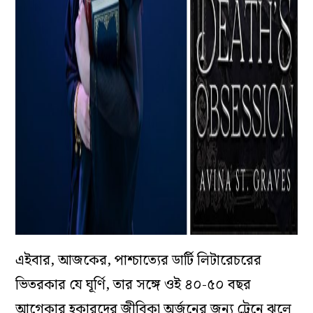
এইবার, আজকের, পাশ্চাত্যের ডার্টি লিটারেচরের
ভিতরকার যে ঘূর্ণি, তার সঙ্গে ওই ৪০-৫০ বছর
আগেকার হকারদের জীবিকা অর্জনের জন্য ট্রেনে ঝুলে