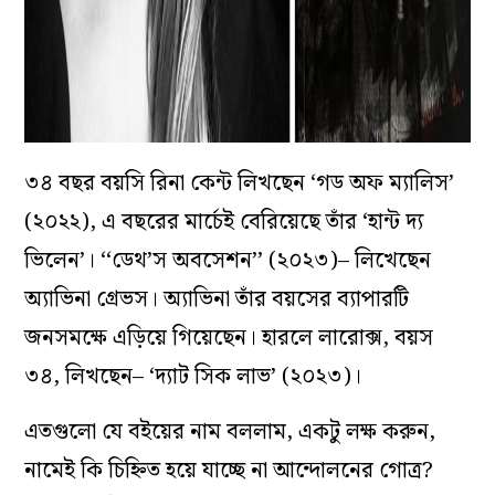
৩৪ বছর বয়সি রিনা কেন্ট লিখছেন ‘গড অফ ম্যালিস’
(২০২২), এ বছরের মার্চেই বেরিয়েছে তাঁর ‘হান্ট দ্য
ভিলেন’। ‘‘ডেথ’স অবসেশন’’ (২০২৩)– লিখেছেন
অ্যাভিনা গ্রেভস। অ্যাভিনা তাঁর বয়সের ব্যাপারটি
জনসমক্ষে এড়িয়ে গিয়েছেন। হারলে লারোক্স, বয়স
৩৪, লিখছেন– ‘দ্যাট সিক লাভ’ (২০২৩)।
এতগুলো যে বইয়ের নাম বললাম, একটু লক্ষ করুন,
নামেই কি চিহ্নিত হয়ে যাচ্ছে না আন্দোলনের গোত্র?