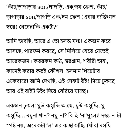
‘কাঁচ/ড়াপাড়ার son/পাপড়ি, এক/দম ফ্রেশ, কাঁচ/
ড়াপাড়ার son/পাপড়ি এক/দম ফ্রেশ (এবার ব্যক্তিগত
স্বরে) নেবেন্নাকি একটা?’
আমি ভাবছি, আরে এ তো চলন্ত মঞ্চ! একজন করে
আসছে, পারফর্ম করছে, সে মিলিয়ে যেতে যেতেই
আরেকজন। কতরকম কণ্ঠ, স্বরগ্রাম, শরীরী ভাষা,
কানেক্ট করার কতই কৌশল! চলমান থিয়েটার
একেবারে! আমি দেখছি, এই লেফট উইং দিয়ে ঢুকছে
আর ওই রাইট উইং দিয়ে বেরিয়ে যাচ্ছে।
একজন ঢুকল: মুউ-কসুদ্দি আছে, মুউ-কসুদ্দি, মু-
কসুদ্দি… নমুনা খান? নমু-না? বি-ই-‘না’মূল্যে! দন্ত্য-ন-টা
স্পষ্ট নয়, অনেকটা ‘ল’-এর কাছাকাছি, (যাঁরা নস্য়ি