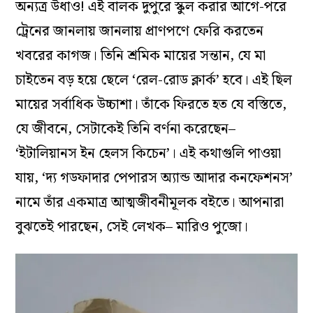
অন্যত্র উধাও! এই বালক দুপুরে স্কুল করার আগে-পরে
ট্রেনের জানলায় জানলায় প্রাণপণে ফেরি করতেন
খবরের কাগজ। তিনি শ্রমিক মায়ের সন্তান, যে মা
চাইতেন বড় হয়ে ছেলে ‘রেল-রোড ক্লার্ক’ হবে। এই ছিল
মায়ের সর্বাধিক উচ্চাশা। তাঁকে ফিরতে হত যে বস্তিতে,
যে জীবনে, সেটাকেই তিনি বর্ণনা করেছেন–
‘ইটালিয়ানস ইন হেলস কিচেন’। এই কথাগুলি পাওয়া
যায়, ‘দ্য গডফাদার পেপারস অ্যান্ড আদার কনফেশনস’
নামে তাঁর একমাত্র আত্মজীবনীমূলক বইতে। আপনারা
বুঝতেই পারছেন, সেই লেখক– মারিও পুজো।