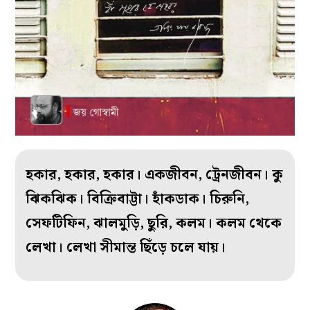
হকার, হকার, হকার। একজীবন, ট্রেনজীবন। কু
ঝিকঝিক। বিক্রিবাট্টা। হাঁকডাক। চিরুনি,
সেফটিফিন, ঝালমুড়ি, ছুরি, কলম। কলম থেকে
লেখা। লেখা সীমান্ত ছিঁড়ে চলে যায়।