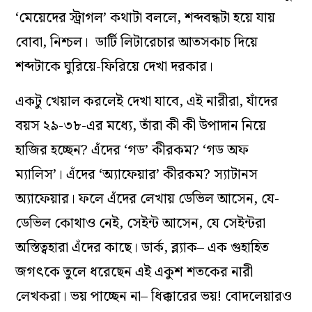
‘মেয়েদের স্ট্রাগল’ কথাটা বললে, শব্দবন্ধটা হয়ে যায়
বোবা, নিশ্চল। ডার্টি লিটারেচার আতসকাচ দিয়ে
শব্দটাকে ঘুরিয়ে-ফিরিয়ে দেখা দরকার।
একটু খেয়াল করলেই দেখা যাবে, এই নারীরা, যাঁদের
বয়স ২৯-৩৮-এর মধ্যে, তাঁরা কী কী উপাদান নিয়ে
হাজির হচ্ছেন? এঁদের ‘গড’ কীরকম? ‘গড অফ
ম্যালিস’। এঁদের ‘অ্যাফেয়ার’ কীরকম? স্যাটানস
অ্যাফেয়ার। ফলে এঁদের লেখায় ডেভিল আসেন, যে-
ডেভিল কোথাও নেই, সেইন্ট আসেন, যে সেইন্টরা
অস্তিত্বহারা এঁদের কাছে। ডার্ক, ব্ল্যাক– এক গুহাহিত
জগৎকে তুলে ধরেছেন এই একুশ শতকের নারী
লেখকরা। ভয় পাচ্ছেন না– ধিক্কারের ভয়! বোদলেয়ারও