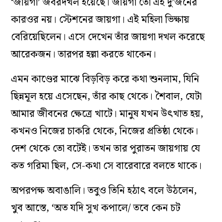
‘জায়গা’ জবরদখল হয়েছে। জায়গা তো এই দু’জনের
কারওর নয়। স্টেশনের জায়গা। এই মহিলা ভিক্ষায়
বেরিয়েছিলেন। এসে দেখেন তাঁর জায়গা দখল করেছে
আরেকজন। তারপর হল্লা করতে থাকেন।
এমন কাণ্ডের মাঝে বিড়বিড় করে কথা শুনলাম, যিনি
ছিন্নমূল হয়ে এসেছেন, তাঁর কাছ থেকে। শৈবাল, যেটা
আমার জীবনের ক্ষেত্রে খাটে। মানুষ যখন উৎখাত হয়,
কখনও নিজের চাকরি থেকে, নিজের প্রতিষ্ঠা থেকে।
দেশ থেকে তো বটেই। তখন তার পুরাতন জায়গায় যে
কত গরিমা ছিল, সে-কথা সে বারেবারে বলতে থাকে।
অপরপক্ষ অবাঙালি। তবুও তিনি হঠাৎ বলে উঠলেন,
খুব আস্তে,
‘অত যদি সুখ কপালে/ তবে কেন চট