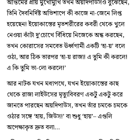
অন্তিমের প্রায় মুখোমুখি তখন অয়দিপাউসও বুঝেছেন,
তিনি দৈবনির্দিষ্ট অভিশাপে কী কাজে না-জেনে লিপ্ত
হয়েছেন! ইয়োকাস্তের মৃতশরীরের কবরী থেকে খুলে
নেওয়া কাঁটা দু’চোখে বিঁধিয়ে নিজেকে অন্ধ করছেন,
তখন কোরাসের সমবেত ঊর্ধ্বগামী একটি ‘হা-য়’ বলে
ওঠা, আর ঠিক তারপর ‘হা-য় রাজা! এ তুমি কী করলে!
এ কি তুমি ভা-লো করলে!’
আর নাটক যখন মধ্যপথে, যখন ইয়োকাস্তের কাছ
থেকে রাজা লাইউসের মৃত্যুবিবরণ একটু একটু করে
জানতে পারছেন অয়দিপাউস, তখন তাঁর চমকে চমকে
ওঠার সঙ্গে ‘হায়, জিউস!’ বা শুধু ‘হায়’– এগুলি
অপেক্ষাকৃত দ্রুত বলা…