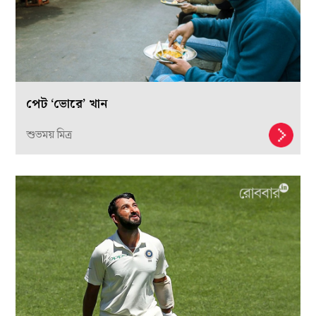
পেট ‘ভোরে’ খান
শুভময় মিত্র