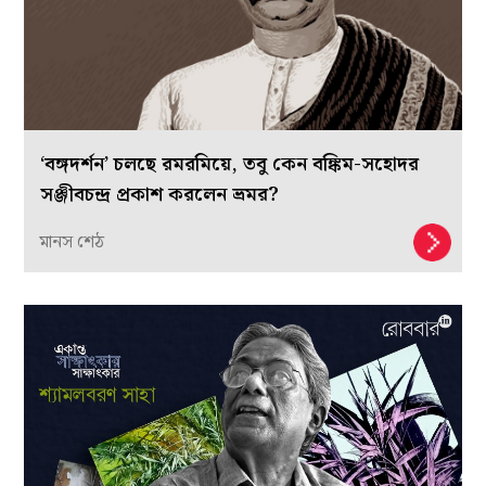
‘বঙ্গদর্শন’ চলছে রমরমিয়ে, তবু কেন বঙ্কিম-সহোদর
সঞ্জীবচন্দ্র প্রকাশ করলেন ভ্রমর?
মানস শেঠ