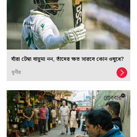
যাঁরা টেম্বা বাভুমা নন, তাঁদের ক্ষত সারবে কোন ওষুধে?
তূণীর