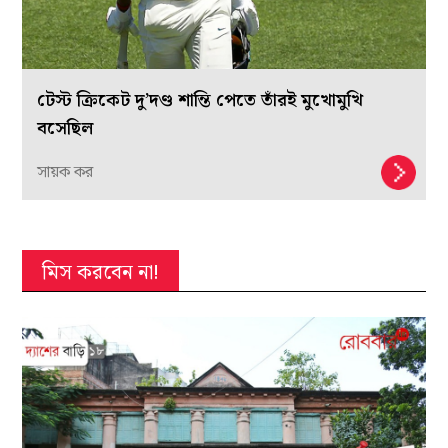
টেস্ট ক্রিকেট দু’দণ্ড শান্তি পেতে তাঁরই মুখোমুখি
বসেছিল
সায়ক কর
মিস করবেন না!