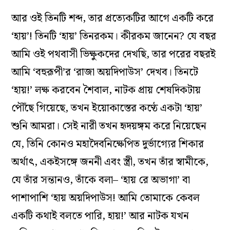
আর ওই তিনটি শব্দ, তার প্রত্যেকটির আগে একটি করে
‘হায়’! তিনটি ‘হায়’ তিনরকম। কীরকম জানেন? যে বছর
আমি ওই পথবাসী ভিক্ষুকদের দেখছি, তার পরের বছরই
আমি ‘বহুরূপী’র ‘রাজা অয়দিপাউস’ দেখব। তিনটে
‘হায়!’ লক্ষ করবেন শৈবাল, নাটক প্রায় শেষদিকটায়
পৌঁছে গিয়েছে, তখন ইয়োকাস্তের কণ্ঠে একটা ‘হায়’
শুনি আমরা। সেই নারী তখন হৃদয়ঙ্গম করে নিয়েছেন
যে, তিনি কোনও মহাদৈবনিক্ষেপিত দুর্ভাগ্যের শিকার
অর্থাৎ, একইসঙ্গে জননী এবং স্ত্রী, তখন তাঁর স্বামীকে,
যে তাঁর সন্তানও, তাঁকে বলা– ‘হায় রে অভাগা’ বা
পাশাপাশি ‘হায় অয়দিপাউস! আমি তোমাকে কেবল
একটি কথাই বলতে পারি, হায়!’ আর নাটক যখন