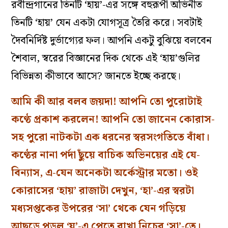
রবীন্দ্রগানের তিনটি ‘হায়’-এর সঙ্গে বহুরূপী অভিনীত
তিনটি ‘হায়’ যেন একটা যোগসূত্র তৈরি করে। সবটাই
দৈবনির্দিষ্ট দুর্ভাগ্যের ফল। আপনি একটু বুঝিয়ে বলবেন
শৈবাল, স্বরের বিজ্ঞানের দিক থেকে এই ‘হায়’গুলির
বিভিন্নতা কীভাবে আসে? জানতে ইচ্ছে করছে।
আমি কী আর বলব জয়দা! আপনি তো পুরোটাই
কণ্ঠে প্রকাশ করলেন! আপনি তো জানেন কোরাস-
সহ পুরো নাটকটা এক ধরনের স্বরসংগতিতে বাঁধা।
কণ্ঠের নানা পর্দা ছুঁয়ে বাচিক অভিনয়ের এই যে-
বিন্যাস, এ-যেন অনেকটা অর্কেস্ট্রার মতো। ওই
কোরাসের ‘হায়’ রাজাটা দেখুন, ‘হা’-এর স্বরটা
মধ্যসপ্তকের উপরের ‘সা’ থেকে যেন গড়িয়ে
আছড়ে পড়ল ‘য়’-এ পেতে রাখা নিচের ‘সা’-তে।