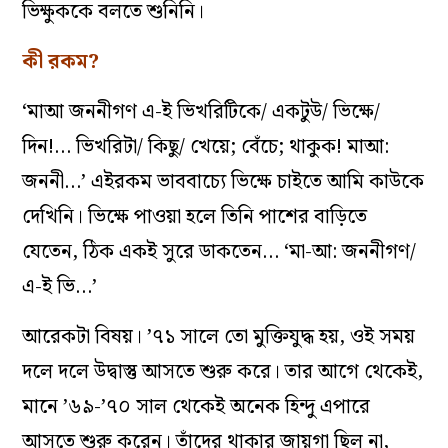
ভিক্ষুককে বলতে শুনিনি।
কী রকম?
‘মাআ জননীগণ এ-ই ভিখরিটিকে/ একটুউ/ ভিক্ষে/
দিন!… ভিখরিটা/ কিছু/ খেয়ে; বেঁচে; থাকুক! মাআ:
জননী…’ এইরকম ভাববাচ্যে ভিক্ষে চাইতে আমি কাউকে
দেখিনি। ভিক্ষে পাওয়া হলে তিনি পাশের বাড়িতে
যেতেন, ঠিক একই সুরে ডাকতেন… ‘মা-আ: জননীগণ/
এ-ই ভি…’
আরেকটা বিষয়। ’৭১ সালে তো মুক্তিযুদ্ধ হয়, ওই সময়
দলে দলে উদ্বাস্তু আসতে শুরু করে। তার আগে থেকেই,
মানে ’৬৯-’৭০ সাল থেকেই অনেক হিন্দু এপারে
আসতে শুরু করেন। তাঁদের থাকার জায়গা ছিল না,