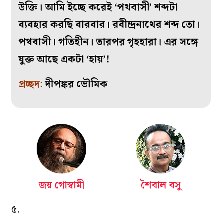
উক্তি।
আমি ইচ্ছে করেই ‘পথবাসী’ শব্দটা
ব্যবহার করছি বারবার। রবীন্দ্রনাথের শব্দ তো।
পথবাসী। গতিহীন। তারপর গৃহহারা। এর সঙ্গে
যুক্ত আছে একটা ‘হায়’!
প্রচ্ছদ:
দীপঙ্কর ভৌমিক
জয় গোস্বামী
শৈবাল বসু
৫.