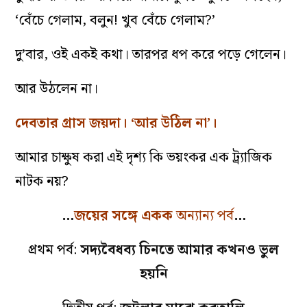
‘বেঁচে গেলাম, বলুন! খুব বেঁচে গেলাম?’
দু’বার, ওই একই কথা। তারপর ধপ করে পড়ে গেলেন।
আর উঠলেন না।
দেবতার গ্রাস জয়দা। ‘আর উঠিল না’।
আমার চাক্ষুষ করা এই দৃশ্য কি ভয়ংকর এক ট্র্যাজিক
নাটক নয়?
…
জয়ের সঙ্গে একক
অন্যান্য পর্ব
…
প্রথম পর্ব:
সদ্যবৈধব্য চিনতে আমার কখনও ভুল
হয়নি