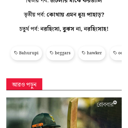
দ্বিতীয় পর্ব:
জটলার মাঝে করতালি
তৃতীয় পর্ব:
কোথায় এমন ধূম্র পাহাড়?
চতুর্থ পর্ব:
নরহিংসা, বুঝস না, নরহিংসাহ!
Bahurupi
beggars
hawker
oedi
আরও পড়ুন