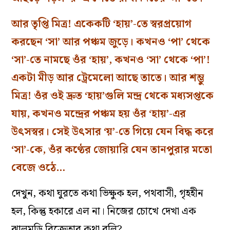
আর তৃপ্তি মিত্র! একেকটি ‘হায়’-তে স্বরপ্রয়োগ
করছেন ‘সা’ আর পঞ্চম জুড়ে। কখনও ‘পা’ থেকে
‘সা’-তে নামছে ওঁর ‘হায়’, কখনও ‘সা’ থেকে ‘পা’!
একটা মীড় আর ট্রেমেলো আছে তাতে। আর শম্ভু
মিত্র! ওঁর ওই দ্রুত ‘হায়’গুলি মন্দ্র থেকে মধ্যসপ্তকে
যায়, কখনও মন্দ্রের পঞ্চম হয় ওঁর ‘হায়’-এর
উৎসস্বর। সেই উৎসার ‘য়’-তে গিয়ে যেন বিদ্ধ করে
‘সা’-কে, ওঁর কণ্ঠের জোয়ারি যেন তানপুরার মতো
বেজে ওঠে…
দেখুন, কথা ঘুরতে কথা ভিক্ষুক হল, পথবাসী, গৃহহীন
হল, কিন্তু হকারে এল না। নিজের চোখে দেখা এক
ঝালমুড়ি বিক্রেতার কথা বলি?