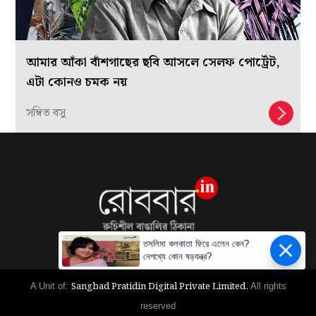
আমার আঁকা বাঁশগাছের ছবি আসলে সেলফ পোর্ট্রেট,
এটা কোনও চমক নয়
সম্বিত বসু
তসলিমা কলকাতা ফিরে এলেন কেন?
নেপথ্যে কোন ষড়যন্ত্র?
Sangbad Pratidin Digital Private Limited.
A Unit of:
All rights
reserved