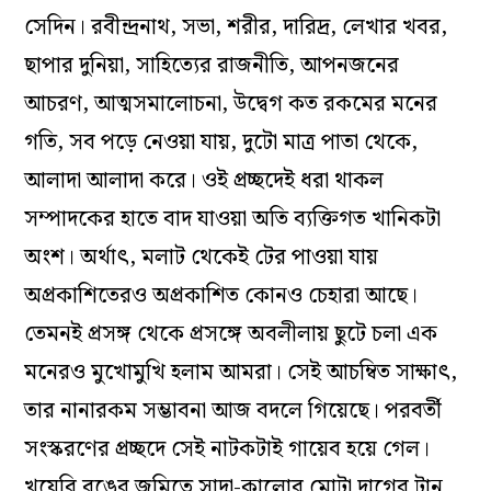
সেদিন। রবীন্দ্রনাথ, সভা, শরীর, দারিদ্র, লেখার খবর,
ছাপার দুনিয়া, সাহিত‌্যের রাজনীতি, আপনজনের
আচরণ, আত্মসমালোচনা, উদ্বেগ কত রকমের মনের
গতি, সব পড়ে নেওয়া যায়, দুটো মাত্র পাতা থেকে,
আলাদা আলাদা করে। ওই প্রচ্ছদেই ধরা থাকল
সম্পাদকের হাতে বাদ যাওয়া অতি ব্যক্তিগত খানিকটা
অংশ। অর্থাৎ, মলাট থেকেই টের পাওয়া যায়
অপ্রকাশিতেরও অপ্রকাশিত কোনও চেহারা আছে।
তেমনই প্রসঙ্গ থেকে প্রসঙ্গে অবলীলায় ছুটে চলা এক
মনেরও মুখোমুখি হলাম আমরা। সেই আচম্বিত সাক্ষাৎ,
তার নানারকম সম্ভাবনা আজ বদলে গিয়েছে। পরবর্তী
সংস্করণের প্রচ্ছদে সেই নাটকটাই গায়েব হয়ে গেল।
খয়েরি রঙের জমিতে সাদা-কালোর মোটা দাগের টান,