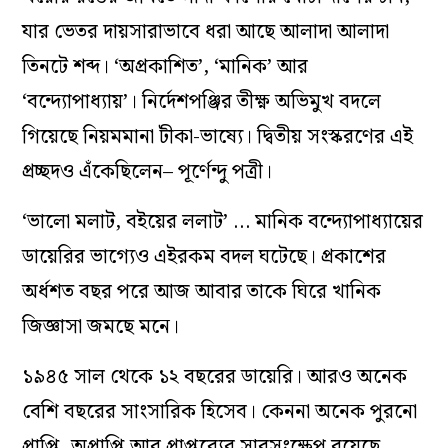
যার ভেতর দায়সারাভাবে ধরা আছে আলাদা আলাদা
তিনটে শব্দ। ‘অপ্রকাশিত’, ‘মানিক’ আর
‘বন্দ‌্যোপাধ‌্যায়’। নির্দেশপঞ্জির তীক্ষ্ণ অভিমুখ বদলে
গিয়েছে নিয়মমানা টীকা-ভাষ‌্যে। দ্বিতীয় সংস্করণের এই
প্রচ্ছদও এঁকেছিলেন– পূর্ণেন্দু পত্রী।
‘ভালো মলাট, বইয়ের ললাট’ … মানিক বন্দ‌্যোপাধ‌্যায়ের
ডায়েরির ভাগ‌্যেও এইরকম বদল ঘটেছে। প্রকাশের
অর্ধশত বছর পরে আজ আবার তাকে ঘিরে খানিক
জিজ্ঞাসা জমছে মনে।
১৯৪৫ সাল থেকে ১২ বছরের ডায়েরি। আরও অনেক
বেশি বছরের সাংসারিক হিসেব। কেননা অনেক পুরনো
প্রাপ্তি, অপ্রাপ্তি আর প্রাপ্তব‌্যের সারসংক্ষেপ রয়েছে