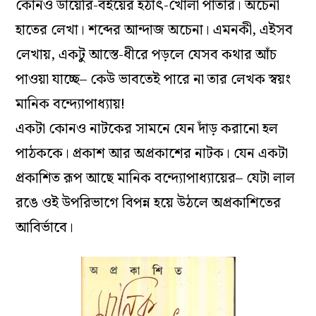
কোনও ডায়েরি-বইয়ের হঠাৎ-খোলা পাতার। অচেনা
হাতের লেখা। শব্দের আন্দাজ অচেনা। এমনকী, এইসব
লেখায়, একটু আস্তে-ধীরে পড়লে যেসব কথার আঁচ
পাওয়া যাচ্ছে– কেউ ভাবতেই পারে না তার লেখক স্বয়ং
মানিক বন্দ‌্যোপাধ‌্যায়!
একটা কোনও নাটকের সামনে যেন দাঁড় করানো হল
পাঠককে। প্রকাশ আর অপ্রকাশের নাটক। যেন একটা
প্রকাশিত রূপ আছে মানিক বন্দ‌্যোপাধ‌্যায়ের– যেটা লাল
রঙে ওই উপরিভাগে বিপন্ন হয়ে উঠলে অপ্রকাশিতের
আবির্ভাবে।