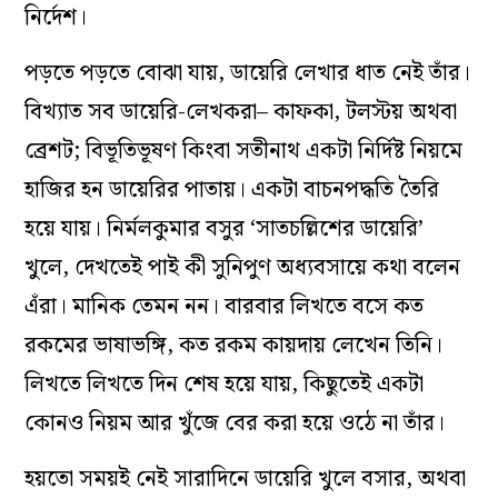
নির্দেশ।
পড়তে পড়তে বোঝা যায়, ডায়েরি লেখার ধাত নেই তাঁর।
বিখ‌্যাত সব ডায়েরি-লেখকরা– কাফকা, টলস্টয় অথবা
ব্রেশট; বিভূতিভূষণ কিংবা সতীনাথ একটা নির্দিষ্ট নিয়মে
হাজির হন ডায়েরির পাতায়। একটা বাচনপদ্ধতি তৈরি
হয়ে যায়। নির্মলকুমার বসুর ‘সাতচল্লিশের ডায়েরি’
খুলে, দেখতেই পাই কী সুনিপুণ অধ‌্যবসায়ে কথা বলেন
এঁরা। মানিক তেমন নন। বারবার লিখতে বসে কত
রকমের ভাষাভঙ্গি, কত রকম কায়দায় লেখেন তিনি।
লিখতে লিখতে দিন শেষ হয়ে যায়, কিছুতেই একটা
কোনও নিয়ম আর খুঁজে বের করা হয়ে ওঠে না তাঁর।
হয়তো সময়ই নেই সারাদিনে ডায়েরি খুলে বসার, অথবা