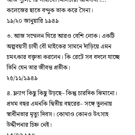
আজ পুলিশের সাহায‌্যে মিলিটারী আমদানী।…
কলেজের ছাতে বন্দুক তাক করে সৈন‌্য।
১৯/২০ জানুয়ারি ১৯৪৯
৩. আজ সম্মেলন ঘিরে আরও বেশি লোক। একটি
অল্পবয়সী চাষী বৌ মাইকের সামনে দাঁড়িয়ে এমন
চমৎকার বক্তৃতা করলেন। কি রেটে সব বদলে যাচ্ছে
তিনি যেন তার জীবন্ত প্রতীক।
২৫/১১/১৯৪৯
৪. ফ্ল‌্যাগ কিছু কিছু উড়ছে– কিন্তু চারদিক ঝিমানো।
প্রথম বছর এমনকি দ্বিতীয় বছরের– সঙ্গে তুলনায়
স্বাধীনতার মৃত‌্যু দিবস। কোথাও কোনও উৎসাহ
উদ্দীপনার চিহ্ন নেই।