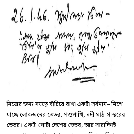
নিজের জন‌্য সযত্নে বাঁচিয়ে রাখা একটা সর্বনাম– মিশে
যাচ্ছে লোকজনের ভেতর, পশুপাখি, নদী-মাঠ-প্রান্তরের
ভেতর। একটা গোটা দেশের ভেতর, আর সারাদিনই