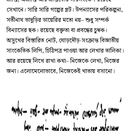
সেখানে। সারি সারি গল্পের প্লট। উপন‌্যাসের পরিকল্পনা,
সতীনাথ ভাদুড়ির ডায়েরির মতো নয়– শুধু সম্পর্ক
বিন‌্যাসের ছক। রয়েছে বক্তৃতা বা প্রবন্ধের চুম্বক।
অসুখের বিস্তারিত নোট, ঘোড়দৌড়-সংক্রান্ত বিজাতীয়
সাংকেতিক লিপি, চিঠিপত্র পাওয়া আর লেখার তালিকা।
আর রয়েছে লিখে রাখা কথা– নিজেকে লেখা, নিজের
জন‌্য। এলোমেলোভাবে, নিজেকেই খাতায় বসানো।