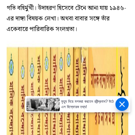
গতি বহির্মুখী। উদাহরণ হিসেবে টেনে আনা যায় ১৯৪৬-
এর দাঙ্গা বিষয়ক লেখা। অথবা বাবার সঙ্গে তাঁর
একেবারে পারিবারিক সংলগ্নতা।
মৃত্যু নিয়ে মশকরা করতেন রবীন্দ্রনাথ? উঠে
এল বিস্ফোরক তথ্য!