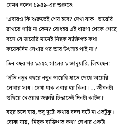
যেমন বলেন ১৯৪৯-এর শুরুতে:
‘এবারও কি শুরুতেই শেষ হবে? দেখা যাক। ডায়েরি
রাখতে পারি না কেন? বোধহয় এই ধারণা থেকে গেছে
বলে যে ডায়েরি মানেই নিছক ব‌্যক্তিগত কথা!
কয়েকদিন লেখার পর আর উৎসাহ পাই না।’
তিন বছর পর ১৯৫২ সালের ১ জানুয়ারি, লিখছেন:
‘প্রতি নতুন বছরে নতুন ডায়েরি হাতে পেয়ে ডায়েরি
লেখার সাধ। দেখা যাক এবার হয় কিনা। … জীবনটা
গুছিয়ে নেওয়ার জরুরি চিন্তাতেই দিনটা কাটল।’
বছর চলে যায়, তবু দুটো কথার বদল ঘটে না এতটুকু।
বোঝা যায়, ‘নিছক ব‌্যক্তিগত কথা’ লেখার একটা