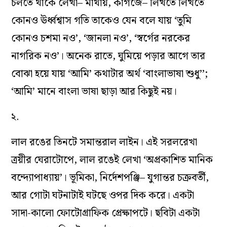
চলতে থাকে লেখা– মাথায়, কাগজে– লিখতে লিখতে
কোনও ঊর্ধ্বশ্বাস গতি তাকেও যেন বলে যায় ‘তুমি
কোনও চশমা নও’, ‘জানলা নও’, ‘স্বর্গের নরকের
নাগরিক নও’। অনেক রাতে, ঘুমিয়ে পড়ার আগে তার
বোঝা হয়ে যায় ‘আমি’ কথাটার অর্থ ‘বাংলাভাষা শুধু’’;
‘আমি’ মানে বাংলা ভাষা ছাড়া আর কিছুই নয়।
২.
লাল রঙের তিনটে সমান্তরাল লাইন। এই সরলরেখা
ত্রয়ীর ঘেরাটোপে, লাল রঙেই লেখা ‘অপ্রকাশিত মানিক
বন্দ‌্যোপাধ‌্যায়’। ভূমিকা, নির্দেশপঞ্জি– যুগান্তর চক্রবর্তী,
আর গোটা ঘটনাটাই ঘটছে ওপর দিক করে। একটা
সাদা-কালো ফোটোগ্রাফিক প্রেক্ষাপটে। ছবিটা একটা