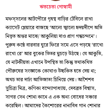
ঋতচেতা গোস্বামী
মফস্‌সলের আটপৌরে গৃহস্থ বাড়ির টেবিলে রাখা
ক্যাসেট প্লেয়ারে বাজছে ‘আলো জ্বালো হৃদয়দীপে অতি
নিভৃত অন্তর মাঝে/ আকুলিয়া দাও প্রাণ গন্ধচন্দনে’।
পুরুষ কন্ঠে বারবার ঘুরে ফিরে সমে এসে পড়ছে ‘রাখো
রাখো রে’ আর বুকের ভিতর মুচড়ে উঠছে। যে আকুতি,
যে নাটকীয়তা এখানে উপস্থিত তা কিন্তু তথাকথিত
পৌরুষের সংজ্ঞাকে কোথাও উচ্চকিত হতে দেয় না;
অথচ তার দার্ঢ্য আভিজাত্য চিনিয়ে দেয়। আশৈশব
সুচিত্রা মিত্র, কণিকা বন্দ্যোপাধ্যায়, দেবব্রত বিশ্বাস,
সাগর সেন শোনা কানে এ এক অন্য বোধের সঞ্চার
করেছিল। আমাদের কৈশোরের নানাবিধ গান শোনার