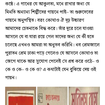
কন্ঠে। এ গানের যে আকুলতা, মনে রাখার জন্য যে
মিনতি অন্যান্য শিল্পীদের গায়নে পাই– তা গুরুদেবের
গায়নে অনুপস্থিত। বরং কোথাও ঐ দৃঢ় উচ্চারণ
আমাদের চেতনাকে বিদ্ধ করে। তাঁর দূরে চলে যাওয়া
আসলে যে বা যারা রয়ে গেল তাদের জন্য যে কী হতে
চলেছে এখনও আমরা তা অনুভব করিনি। নব প্রেমজালে
পুরাতন প্রেম ঢাকা পড়ে গেলেও যে আসলে কোথাও তা
জেগে থাকে আর সুযোগ পেলেই সে প্রশ্ন করে ওঠে– ও
কে ও কে– ও কে ও? এ কথাটাই যেন বুঝিয়ে দেয় ওই
গায়ন।