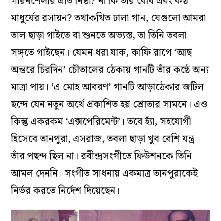
গায়নশৈলীর প্রতি নিষ্ঠা? না কি তাঁর বোধ এবং কন্ঠ
মাধুর্যের রসায়ন? তথাকথিত ঢালা গান, যেগুলো আমরা
তাল ছাড়া গাইতে বা শুনতে অভ্যস্ত, তা তিনি তবলা
সঙ্গতে গাইছেন। যেমন ধরা যাক, কাফি রাগে ‘আছ
অন্তরে চিরদিন’ চৌতালের ঠেকায় গানটি তাঁর কন্ঠে অন্য
মাত্রা পায়। ‘এ মোহ আবরণ’ গানটি আড়াঠেকার জটিল
ছন্দে যেন নতুন অর্থে প্রকাশিত হয় শ্রোতার সামনে। এও
কিন্তু একরকম ‘এক্সপেরিমেন্ট’। তবে হ্যাঁ, সহযোগী
হিসেবে তানপুরা, এসরাজ, তবলা ছাড়া খুব বেশি যন্ত্র
তাঁর পছন্দ ছিল না। রবীন্দ্রসংগীতে ফিউশনকে তিনি
আমল দেননি। সংগীত সাধনায় একমাত্র তানপুরাকেই
নির্ভর করতে নির্দেশ দিয়েছেন।