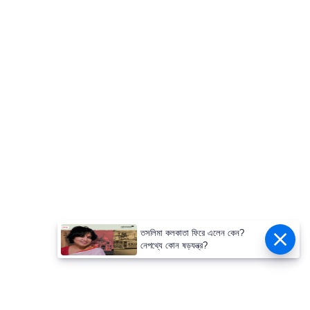
তসলিমা কলকাতা ফিরে এলেন কেন?
নেপথ্যে কোন ষড়যন্ত্র?