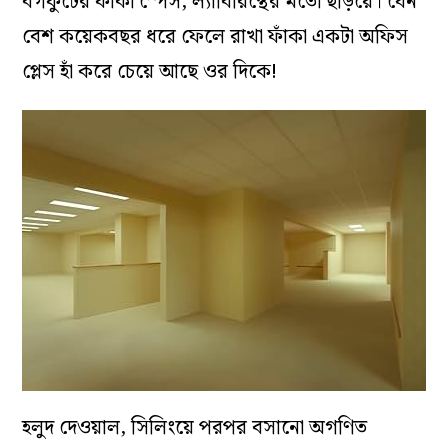
বর্গফুটের ফাঁকা স্পেস, ল্যাবিরিন্থের মতো ছড়িয়ে। যেন
বেশ কয়েকবছর ধরে ফেলে রাখা ফাঁকা একটা অফিস
প্লেস হাঁ করে চেয়ে আছে ওর দিকে!
হলুদ দেওয়াল, সিলিংয়ে পরপর বসানো অগণিত