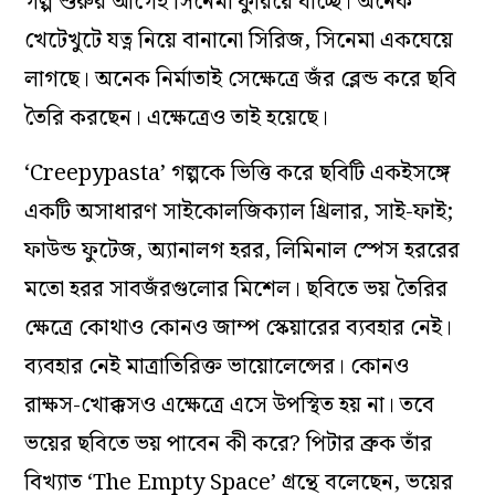
গল্প শুরুর আগেই সিনেমা ফুরিয়ে যাচ্ছে। অনেক
খেটেখুটে যত্ন নিয়ে বানানো সিরিজ, সিনেমা একঘেয়ে
লাগছে। অনেক নির্মাতাই সেক্ষেত্রে জঁর ব্লেন্ড করে ছবি
তৈরি করছেন। এক্ষেত্রেও তাই হয়েছে।
‘Creepypasta’ গল্পকে ভিত্তি করে ছবিটি একইসঙ্গে
একটি অসাধারণ সাইকোলজিক্যাল থ্রিলার, সাই-ফাই;
ফাউন্ড ফুটেজ, অ্যানালগ হরর, লিমিনাল স্পেস হররের
মতো হরর সাবজঁরগুলোর মিশেল। ছবিতে ভয় তৈরির
ক্ষেত্রে কোথাও কোনও জাম্প স্কেয়ারের ব্যবহার নেই।
ব্যবহার নেই মাত্রাতিরিক্ত ভায়োলেন্সের। কোনও
রাক্ষস-খোক্কসও এক্ষেত্রে এসে উপস্থিত হয় না। তবে
ভয়ের ছবিতে ভয় পাবেন কী করে? পিটার ব্রুক তাঁর
বিখ্যাত ‘The Empty Space’ গ্রন্থে বলেছেন, ভয়ের