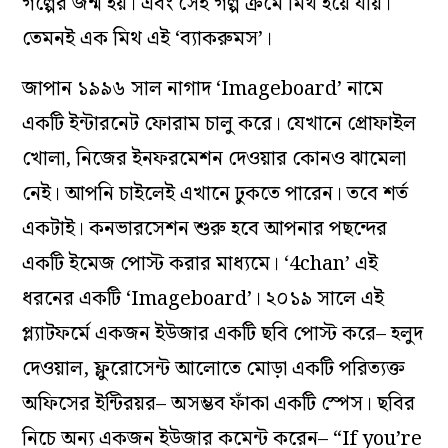
গল্পের জন্ম হয়। এবং সেই গল্প ক্রমে মিথ হয়ে যায়।
তেমনই এক মিথ এই ‘ব্যাকরুমস’।
জাপান ১৯৯৬ সাল নাগাদ ‘Imageboard’ নামে
একটি ইন্টারনেট ফোরাম চালু করে। যেখানে প্রোফাইল
খোলা, নিজের ইনফরমেশন দেওয়ার কোনও ঝামেলা
নেই। আপনি চাইলেই এখানে ঢুকতে পারেন। তবে শর্ত
একটাই। কনভারসেশন শুরু হবে আপনার পছন্দের
একটি ইমেজ পোস্ট করার মাধ্যমে। ‘4chan’ এই
ধরনের একটি ‘Imageboard’। ২০১৯ সালে এই
প্ল্যাটফর্মে একজন ইউজার একটি ছবি পোস্ট করে– হলুদ
দেওয়াল, ফ্লুরোসেন্ট আলোতে মোড়া একটি পরিত্যক্ত
অফিসের ইন্টিরয়র– অসম্ভব ফাঁকা একটি স্পেস। ছবির
নিচে অন্য একজন ইউজার কমেন্ট করেন– “If you’re