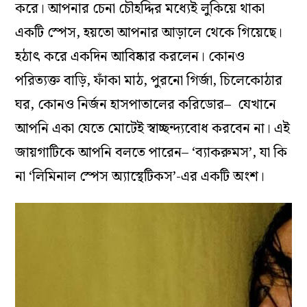
করে। আপনার চেনা চৌহদ্দির মধ্যেই লুকিয়ে থাকা
একটি স্পেস, হয়তো আপনার আড়ালে থেকে গিয়েছে।
হঠাৎ করে একদিন আবিষ্কার করলেন। কোনও
পরিত্যক্ত বাড়ি, ফাঁকা মাঠ, পুরনো গির্জা, চিলেকোঠার
ঘর, কোনও নির্জন হাসপাতালের করিডোর– যেখানে
আপনি একা যেতে মোটেই স্বাচ্ছন্দ্যবোধ করবেন না। এই
জায়গাটিকে আপনি বলতে পারেন– ‘ব্যাকরুমস’, যা কি
না ‘লিমিনাল স্পেস অ্যাস্থেটিকস’-এর একটি অংশ।