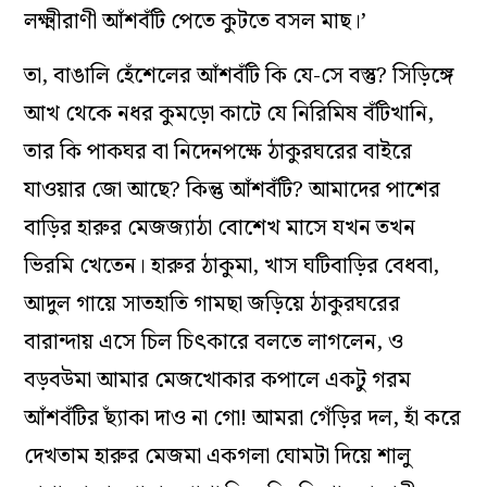
লক্ষ্মীরাণী আঁশবঁটি পেতে কুটতে বসল মাছ।’
তা, বাঙালি হেঁশেলের আঁশবঁটি কি যে-সে বস্তু? সিড়িঙ্গে
আখ থেকে নধর কুমড়ো কাটে যে নিরিমিষ বঁটিখানি,
তার কি পাকঘর বা নিদেনপক্ষে ঠাকুরঘরের বাইরে
যাওয়ার জো আছে? কিন্তু আঁশবঁটি? আমাদের পাশের
বাড়ির হারুর মেজজ্যাঠা বোশেখ মাসে যখন তখন
ভিরমি খেতেন। হারুর ঠাকুমা, খাস ঘটিবাড়ির বেধবা,
আদুল গায়ে সাতহাতি গামছা জড়িয়ে ঠাকুরঘরের
বারান্দায় এসে চিল চিৎকারে বলতে লাগলেন, ও
বড়বউমা আমার মেজখোকার কপালে একটু গরম
আঁশবঁটির ছ্যাঁকা দাও না গো! আমরা গেঁড়ির দল, হাঁ করে
দেখতাম হারুর মেজমা একগলা ঘোমটা দিয়ে শালু