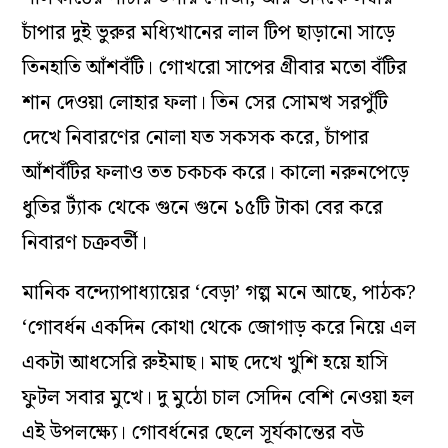
চাঁপার দুই ভুরুর মধ্যিখানের লাল টিপ ছাড়ানো সাড়ে
তিনহাতি আঁশবঁটি। গোখরো সাপের গ্রীবার মতো বঁটির
শান দেওয়া লোহার ফলা। তিন সের সোমত্থ সরপুঁটি
দেখে নিবারণের নোলা যত সকসক করে, চাঁপার
আঁশবঁটির ফলাও তত চকচক করে। কালো নরুনপেড়ে
ধুতির ট্যাঁক থেকে গুনে গুনে ১৫টি টাকা বের করে
নিবারণ চক্রবর্তী।
মানিক বন্দ্যোপাধ্যায়ের ‘বেড়া’ গল্প মনে আছে, পাঠক?
‘গোবর্ধন একদিন কোথা থেকে জোগাড় করে নিয়ে এল
একটা আধসেরি রুইমাছ। মাছ দেখে খুশি হয়ে হাসি
ফুটল সবার মুখে। দু মুঠো চাল সেদিন বেশি নেওয়া হল
এই উপলক্ষ্যে। গোবর্ধনের ছেলে সূর্যকান্তের বউ