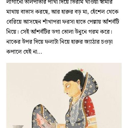
লাগানো তালপাতার পাখা দিয়ে ভিরমি খাওয়া স্বামীর
মাথায় বাতাস করছে, আর হারুর বড় মা, হেঁশেল থেকে
বেরিয়ে আসছেন শাঁখাপরা ফরসা হাতে পেল্লায় আঁশবঁটি
নিয়ে। সেই আঁশবঁটির ডগা তোলা উনুনে গরম করে।
নাকের উপর দিয়ে ফলাটা নিয়ে হারুর জ্যাঠার চওড়া
কপালে যেই না…