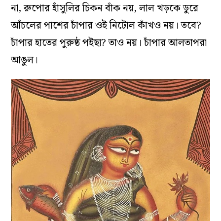
না, রুপোর হাঁসুলির চিকন বাঁক নয়, লাল খড়কে ডুরে
আঁচলের পাশের চাঁপার ওই নিটোল কাঁখও নয়। তবে?
চাঁপার হাতের পুরুষ্ঠ পইছা? তাও নয়। চাঁপার আলতাপরা
আঙুল।