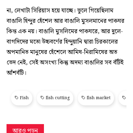
না, লেখাটা সিরিয়াস হয়ে যাচ্ছে। ভুলে গিয়েছিলাম
বাঙালি হিন্দুর হেঁশেল আর বাঙালি মুসলমানের পাকঘর
কিন্ত এক নয়। বাঙালি মুসলিমের পাকঘরে, আর দুলে-
বাগদিদের মতো উচ্চবর্ণের হিন্দুয়ানি দ্বারা চিরকালের
অপমানিত মানুষের হেঁশেলে আমিষ-নিরামিষের অত
ভেদ নেই, সেই অসংখ্য কিন্তু অদম্য বাঙালির সব বঁটিই
আঁশবঁটি।
Fish
fish cutting
fish market
fis
আরও পড়ুন