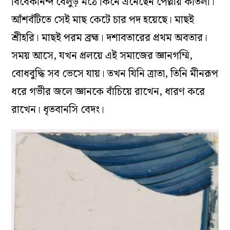
বিবেকানন্দ বেলুড় মঠে কিনে এনেছেন পেল্লায় কাতলা।
আঁশবঁটিতে সেই মাছ কেটে চার পদ হয়েছে। মাছই
শ্রীহরি। মাছই পরম ব্রহ্ম। দশাবতারের প্রথম অবতার।
সময় আসে, যখন প্রলয়ে এই সমাজের জ্ঞানগম্মি,
বোধবুদ্ধি সব ভেসে যায়। তখন যিনি ত্রাতা, তিনি মীনরূপ
ধরে গভীর জলে জ্ঞানকে বাঁচিয়ে রাখেন, ধারণ করে
রাখেন। ধৃতবানসি বেদং।