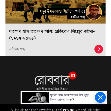
যতক্ষণ শ্বাস ততক্ষণ আশ: প্রতিরোধ শিল্পের বর্তমান
(১৯৮৭-২০২৩)
সাত্তিক শঙ্খ
মুসলিম কবির জগন্নাথভজন নিয়ে তুমুল
বিতর্ক! কোথায় জানেন?
Sangbad Pratidin Digital Private Limited.
A Unit of:
All rights