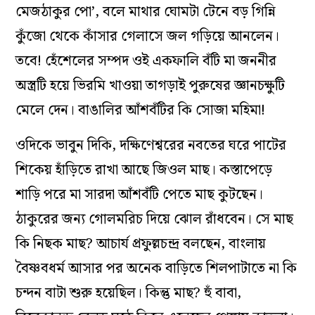
মেজঠাকুর পো’, বলে মাথার ঘোমটা টেনে বড় গিন্নি
কুঁজো থেকে কাঁসার গেলাসে জল গড়িয়ে আনলেন।
তবে! হেঁশেলের সম্পদ ওই একফালি বঁটি মা জননীর
অস্ত্রটি হয়ে ভিরমি খাওয়া তাগড়াই পুরুষের জ্ঞানচক্ষুটি
মেলে দেন। বাঙালির আঁশবঁটির কি সোজা মহিমা!
ওদিকে ভাবুন দিকি, দক্ষিণেশ্বরের নবতের ঘরে পাটের
শিকেয় হাঁড়িতে রাখা আছে জিওল মাছ। কস্তাপেড়ে
শাড়ি পরে মা সারদা আঁশবঁটি পেতে মাছ কুটছেন।
ঠাকুরের জন্য গোলমরিচ দিয়ে ঝোল রাঁধবেন। সে মাছ
কি নিছক মাছ? আচার্য প্রফুল্লচন্দ্র বলছেন, বাংলায়
বৈষ্ণবধর্ম আসার পর অনেক বাড়িতে শিলপাটাতে না কি
চন্দন বাটা শুরু হয়েছিল। কিন্তু মাছ? হুঁ বাবা,