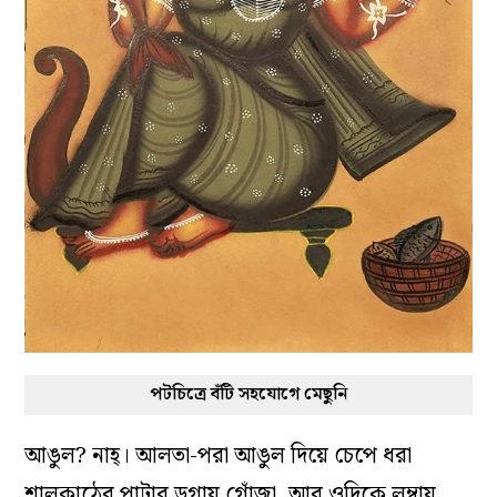
পটচিত্রে বঁটি সহযোগে মেছুনি
আঙুল? নাহ্‌। আলতা-পরা আঙুল দিয়ে চেপে ধরা
শালকাঠের পাটার ডগায় গোঁজা, আর ওদিকে লম্বায়