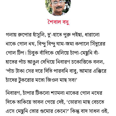
শৈবাল বসু
গলায় রুপোর হাঁসুলি, দু’-হাতে পুরু পইছা, ধারালো
নাকে গোল নথ, বিন্দু বিন্দু ঘাম-জমা কপালে সিঁদুরের
গোল টিপ। চিবুক বাঁদিকে হেলিয়ে চাঁপা-মেছুনি বাঁ-
হাতের পাঁচ আঙুল দেখিয়ে নিবারণ চকোত্তিকে বলল,
‘পাঁচ টাকা সের দরে দিতি পারবনি বাবু, আমার এক্কিরে
চাঁদের টুকরোর মতো জিওল মাছ সব!’
নিবারণ, চাঁপার টিকলো শ্যামলা নাকের গোল নথের
দিকে তাকিয়ে ভাবল গেয়ে দেই, ‘ডোরসা মাছ বেচতে
এসে মেছুনি তোর গুমোর কেনে?’ কিন্তু বাদ সাধল ওই,