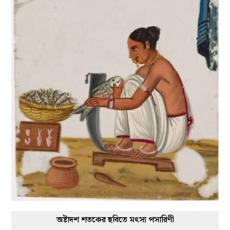
অষ্টাদশ শতকের ছবিতে মৎস্য পসারিণী