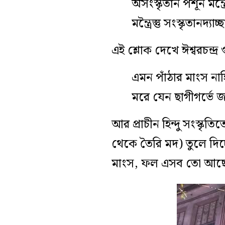
অসংস্কৃতান পশূন মন্ত্র
মন্ত্রৈস্তু সংস্কৃতানদ্
এই শ্লোক দেখে ঈশ্বরচন্দ্
এমন পাঁঠার মাংস নাহ
মরে যেন ছাগীগর্ভে জ
আর প্রাচীন হিন্দু সংস্কৃত
থেকে তৈরি মদ) তুলে দিচ্ছ
মাংস, ফল এসব তো আছ