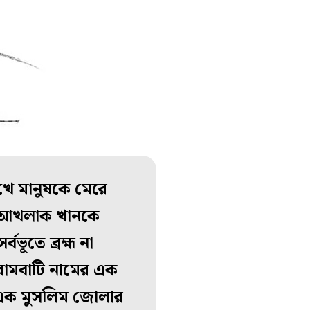
খে মানুষকে মেরে
ে আখলাক খানকে
বভূতে ব্রহ্ম না
রামবাটি নামের এক
 এক মুসলিম জোলার