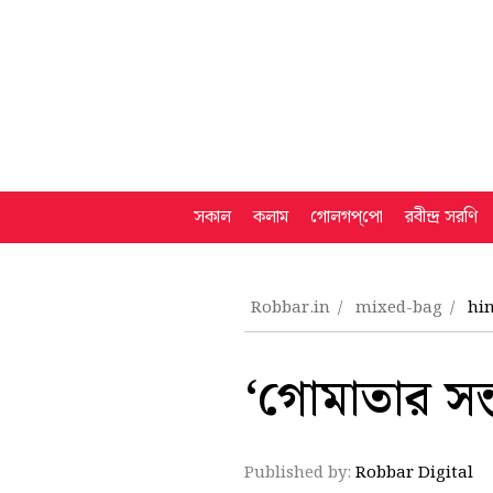
সকাল
কলাম
গোলগপ্‌পো
রবীন্দ্র সরণি
Robbar.in
mixed-bag
hi
‘গোমাতার সন্ত
Published by:
Robbar Digital