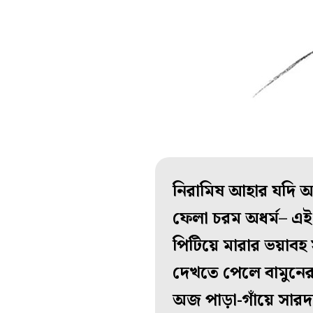
নিরামিষ আহার যদি অহ
ফেলা চরম অধর্ম– এ
পিটিয়ে মারার ভয়াবহ সং
দেখতে পেলে বামুনে
অজ পাড়া-গাঁয়ে সার