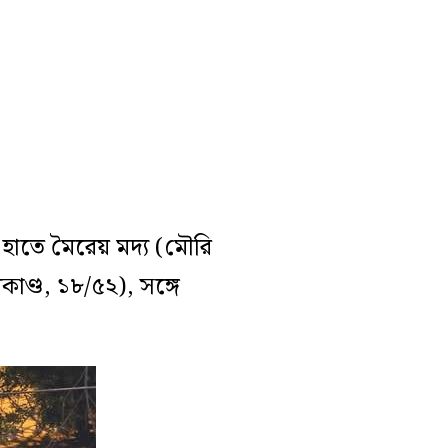
ার হাতে মৈরেয় মদ্য (মৌরি
কাণ্ড, ১৮/৫২), সঙ্গে