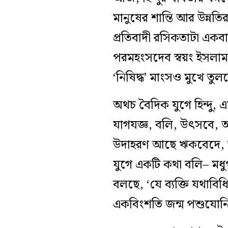
মানুষের শান্তি আর উন্নত
প্রতিবাদী রসিকতাটা একব
পরমহংসদেব স্বয়ং ইসলাম
‘নিষিদ্ধ’ মাংসও মুখে তু
অথচ বৈদিক যুগে হিন্দু, 
যাগযজ্ঞ, বলি, উৎসবে, অ
উদাহরণ আছে ঋকবেদে, স্মৃ
যুগে একটি কথা বলি– মধুপর্
বলছে, ‘যে ব্যক্তি যথাবিধি
একবিংশতি জন্ম পশুযোনি প