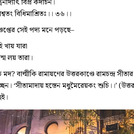
ৈর্নাদ্যাৎ বিপ্র কদাচন।
যাচ্ছাশ্বতং বিধিমাশ্রিতঃ।। ৩৬।।
র গুপ্তের সেই পদ্য মনে পড়ছে–
ি খায় যারা
ন্ম লয় তারা।
িতে মদ? বাল্মীকি রামায়ণের উত্তরকাণ্ডে রামচন্দ্র সীত
েন। ‘সীতামাদায় হস্তেন মধুমৈরেয়কং শুচি।।’ (উত্তর
েই।