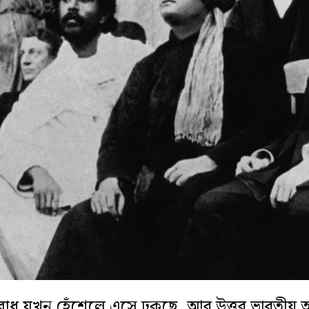
বোধ যখন হেঁশেলে এসে ঢুকছে, আর উত্তর ভারতীয় আগম