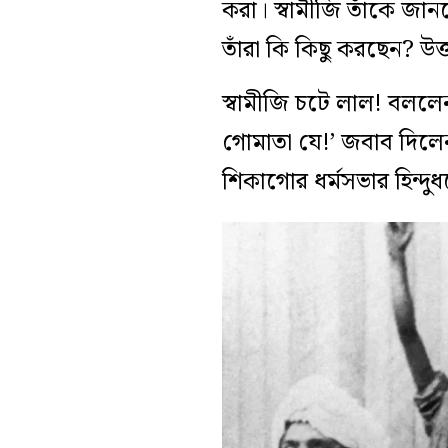
করা। স্বামীজি তাঁকে জানত
তাঁরা কি কিছু করছেন? উ
স্বামীজি চটে লাল! বললেন
গোমাতা যে!’ জবাব দিলেন
শিকাগোর ধর্মসভার হিন্দুধর্