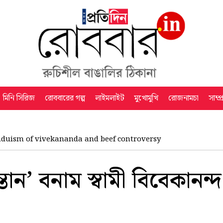
মিনি সিরিজ
রোববারের গল্প
লাইমলাইট
মুখোমুখি
রোজনামচা
সাম্প
nduism of vivekananda and beef controversy
ান’ বনাম স্বামী বিবেকানন্দ