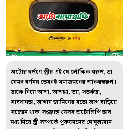
অটোর দর্পণে স্ত্রীর এই যে লৌকিক স্বরূপ, তা
যেমন বর্ণময় তেমনই সমাজমনের আকরস্বরূপ।
তাকে নিয়ে আশা, আশঙ্কা, ভয়, সতর্কতা,
সাবধানতা, আগাম জামিনের মতো আগ বাড়িয়ে
সচেতন থাকা সংক্রান্ত যেসব অটোলিপি তার
মধ্য দিয়ে স্ত্রী সম্পর্কে পুরুষমনের দোদুল্যমান