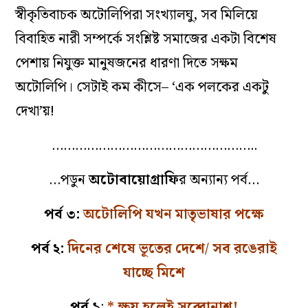
স্বীকৃতিবাচক অটোলিপিরা সংখ্যালঘু, সব মিলিয়ে
বিবাহিত নারী সম্পর্কে সংশ্লিষ্ট সমাজের একটা বিশেষ
পেশায় নিযুক্ত মানুষজনের ধারণা দিতে সক্ষম
অটোলিপি। সেটাই কম কীসে– ‘এক পলকের একটু
দেখা’য়!
……………………………………………..
…পডুন
অটোবায়োগ্রাফি
র অন্যান্য পর্ব…
পর্ব ৩:
অটোলিপি যখন মাতৃভাষার পক্ষে
পর্ব ২:
দিনের শেষে ভূতের দেশে/ সব রঙেরাই
যাচ্ছে মিশে
পর্ব ১
:
* ক্ষয় হলেই সব্বোনাশ!