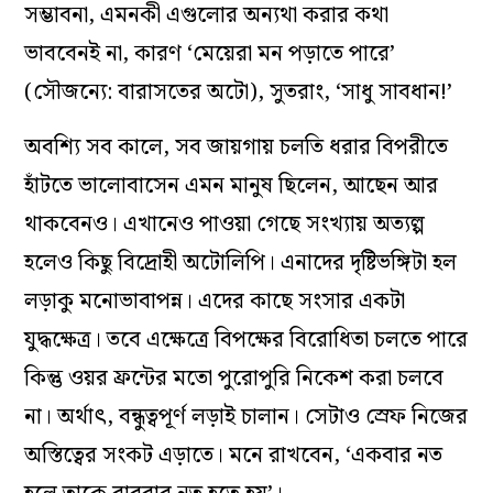
সম্ভাবনা, এমনকী এগুলোর অন্যথা করার কথা
ভাববেনই না, কারণ ‘মেয়েরা মন পড়াতে পারে’
(সৌজন‌্যে: বারাসতের অটো), সুতরাং, ‘সাধু সাবধান!’
অবশ্যি সব কালে, সব জায়গায় চলতি ধরার বিপরীতে
হাঁটতে ভালোবাসেন এমন মানুষ ছিলেন, আছেন আর
থাকবেনও। এখানেও পাওয়া গেছে সংখ্যায় অত্যল্প
হলেও কিছু বিদ্রোহী অটোলিপি। এনাদের দৃষ্টিভঙ্গিটা হল
লড়াকু মনোভাবাপন্ন। এদের কাছে সংসার একটা
যুদ্ধক্ষেত্র। তবে এক্ষেত্রে বিপক্ষের বিরোধিতা চলতে পারে
কিন্তু ওয়র ফ্রন্টের মতো পুরোপুরি নিকেশ করা চলবে
না। অর্থাৎ, বন্ধুত্বপূর্ণ লড়াই চালান। সেটাও স্রেফ নিজের
অস্তিত্বের সংকট এড়াতে। মনে রাখবেন, ‘একবার নত