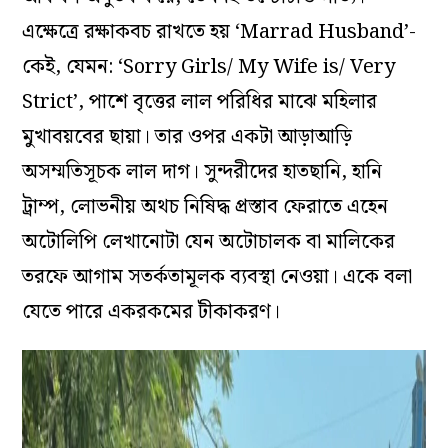
এক্ষেত্রে রক্ষাকবচ রাখতে হয় ‘Marrad Husband’-
কেই, যেমন: ‘Sorry Girls/ My Wife is/ Very
Strict’, পাশে বৃত্তের লাল পরিধির মাঝে মহিলার
মুখাবয়বের ছায়া। তার ওপর একটা আড়াআড়ি
অসম্মতিসূচক লাল দাগ। সুন্দরীদের হাতছানি, হানি
ট্রাম্প, লোভনীয় অথচ নিষিদ্ধ প্রস্তাব ফেরাতে এহেন
অটোলিপি লেখানোটা যেন অটোচালক বা মালিকের
তরফে আগাম সতর্কতামূলক ব‌্যবস্থা নেওয়া। একে বলা
যেতে পারে একরকমের টীকাকরণ।