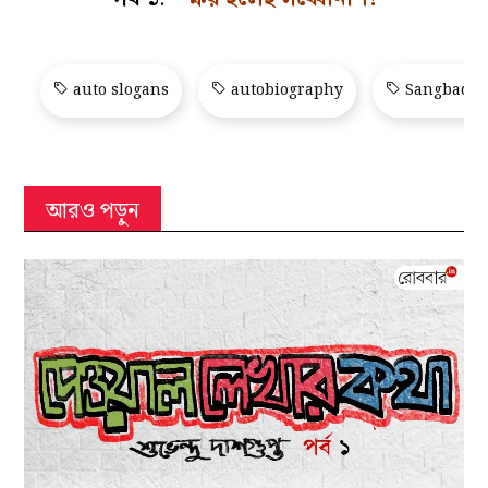
auto slogans
autobiography
Sangbad Pr
আরও পড়ুন