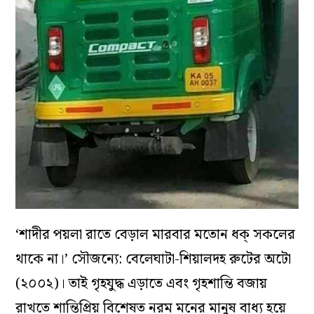
‘শাদীর পয়লা রাতে বেড়াল মারবার মতোন ধক্ সকলের
থাকে না।’ সৌজন্যে: বেলেঘাটা-শিয়ালদহ রুটের অটো
(২০০২)। তাই গৃহযুদ্ধ এড়াতে এবং গৃহশান্তি বজায়
রাখতে শান্তিপ্রিয় বিশেষত নরম মনের মানুষ বাধ্য হয়ে