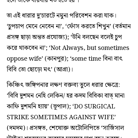
হলে তাকে বারবার নত হতে হয়’।
তা এই ধারার দু’চারটে নমুনা পরিবেশন করা যাক।
‘চুপচাপ মেনে নেবেন না’, ‘ফোঁস করতে শিখুন’ (বর্তমান
প্রসঙ্গ ছাড়া অন্তত প্রযোজ্য); ‘উনি বলছেন বলেই চুপ
করে থাকবেন না’; ‘Not Always, but sometimes
oppose wife’ (কানপুর); ‘some time বিনা বাৎ
বিবি তো ছোড়ো মৎ’ (আগ্রা)।
কিঞ্চিৎ জঙ্গিপনার লক্ষণ বক্তব্য তুলে ধরার ক্ষেত্রে:
‘বিবি দুশমন নেহি লেকিন/ হর কদম বিবিকা বাত্‌ মানা
কাফি দুশমনি হ‌্যায়’ (ভূপাল); ‘DO SURGICAL
STRIKE SOMETIMES AGAINST WIFE’
(দমদম)। প্রসঙ্গত, শেষোক্ত অটোলিপিতে ‘সার্জিসাল