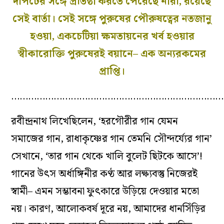
দাপটের সঙ্গে প্রতিষ্ঠা করতে পেরেছে নারী, রয়েছে
সেই বার্তা। সেই সঙ্গে পুরুষের পৌরুষত্বের নতজানু
হওয়া, একচেটিয়া ক্ষমতায়নের খর্ব হওয়ার
স্বীকারোক্তি পুরুষেরই বয়ানে– এক অন‌্যরকমের
প্রাপ্তি।
…………………………………………………………………
রবীন্দ্রনাথ লিখেছিলেন, ‘হরগৌরীর গান যেমন
সমাজের গান, রাধাকৃষ্ণের গান তেমনি সৌন্দর্য্যের গান’
সেখানে, ‘তার গান থেকে খালি বুলেট ছিটকে আসে’!
গানের উৎস অর্ধাঙ্গিনীর কণ্ঠ আর লক্ষ‌্যবস্তু নিজেরই
স্বামী– এমন সম্ভাবনা ফুৎকারে উড়িয়ে দেওয়ার মতো
নয়। কারণ, আলোকবর্ষ দূরে নয়, আমাদের ধানসিঁড়ির