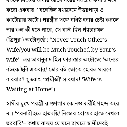
বউকে নিজের ভাবার আগে ঘরের বউয়ের কথাটি মনে
করো একবার।’ বলেছিল যথাক্রমে উত্তরপাড়া ও
কাটোয়ার অটো। পরস্ত্রীর সঙ্গে ঘনিষ্ঠ হবার চেষ্টা করলে
তার ফল কী হতে পারে, সে বার্তা ছিল প‌্যাঁচারথল
(ত্রিপুরা) অটোপৃষ্ঠে : “Never Touch Other’s
Wife/you will be Much Touched by Your’s
wife’। এর ভাবানুবাদ ছিল ফারাক্কার অটোতে: ‘অন‌্যের
বউকে ছঁবি একবার/ তোর বউ তোকে ছোবল মারবে
বারবার’! সুতরাং, ‘স্বামীজী’ সাবধান! ‘Wife is
Waiting at Home’।
স্বামীর মুখে পরস্ত্রী-র গুণগান কোনও নারীই পছন্দ করে
না। ‘পরনারী হলে হাতঘড়ি/ নিজের বোয়ের হাতে দেখবে
তরবারি’– কথায় বাঙ্ময় যে মনে রাখলে স্বামীদেরই