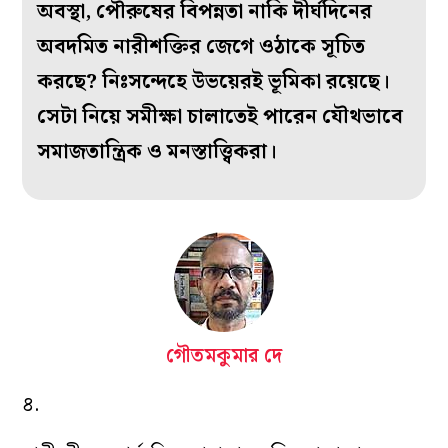
অবস্থা, পৌরুষের বিপন্নতা নাকি দীর্ঘদিনের
অবদমিত নারীশক্তির জেগে ওঠাকে সূচিত
করছে? নিঃসন্দেহে উভয়েরই ভূমিকা রয়েছে।
সেটা নিয়ে সমীক্ষা চালাতেই পারেন যৌথভাবে
সমাজতান্ত্রিক ও মনস্তাত্ত্বিকরা।
গৌতমকুমার দে
৪.