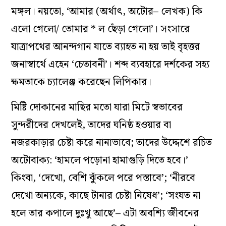
মঙ্গল। নয়তো, ‘আমার (অর্থাৎ, অটোর– লেখক) কি
এলো গেলো/ তোমার * ল ছেঁড়া গেলো’। সংসারে
যাত্রাপথের আনন্দগান যাতে ব্যাহত না হয় তাই বৃহত্তর
জনাস্বার্থে এহেন ‘চেতাবনী’। শব্দ ব্যবহারে দর্শকের সহ্য
ক্ষমতাকে চ‌্যালেঞ্জ করেছেন লিপিকার।
মিষ্টি দোকানের মাছির মতো যারা মিটে স্বভাবের
সুন্দরীদের দেখলেই, তাদের ঘনিষ্ঠ হওয়ার বা
নজরকাড়ার চেষ্টা করে নানাভাবে; তাদের উদ্দেশে রচিত
অটোবাক‌্য: ‘হামলে পড়োনা হামাগুড়ি দিতে হবে।’
কিংবা, ‘দেখো, বেশি ঝুঁকলে পরে পস্তাবে’; ‘নীরবে
দেখো অন্যকে, কাছে টানার চেষ্টা নিষেধ’; ‘সংযত না
হলে তার কপালে দুঃখু আছে’– এটা অবশ‌্যি জীবনের