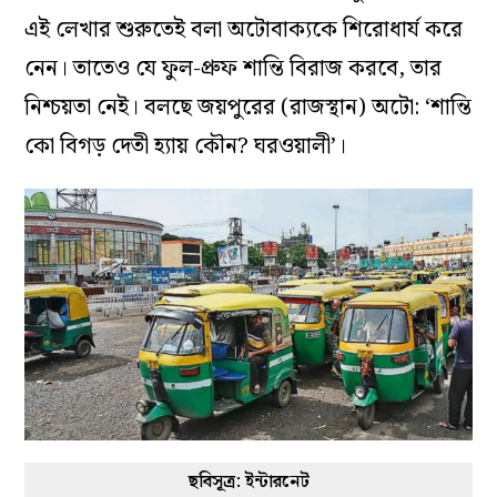
এই লেখার শুরুতেই বলা অটোবাক‌্যকে শিরোধার্য করে
নেন। তাতেও যে ফুল-প্রুফ শান্তি বিরাজ করবে, তার
নিশ্চয়তা নেই। বলছে জয়পুরের (রাজস্থান) অটো: ‘শান্তি
কো বিগড় দেতী হ্যায় কৌন? ঘরওয়ালী’।
ছবিসূত্র: ইন্টারনেট