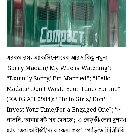
এরকম রস্য ভ‌্যাকসিনেশনের আরও কিছু নমুনা:
‘Sorry Madam/ My Wife is Watching’;
“Extrmly Sorry/ I’m Married”; “Hello
Madam/ Don’t Waste Your Time/ For me”
(KA 05 AH 0984); “Hello Girls/ Don’t
Invest Your Time/For a Engaged One”; ‘ও
লাভলি, আমার বউ সব দেখছে’; ‘এ লেড়কী/তেরা দুশমন
হ্যায় তেরা ভাবীজী/ম্যায় কেয়া করু’; ‘গাড়িতে সিসিটিভি