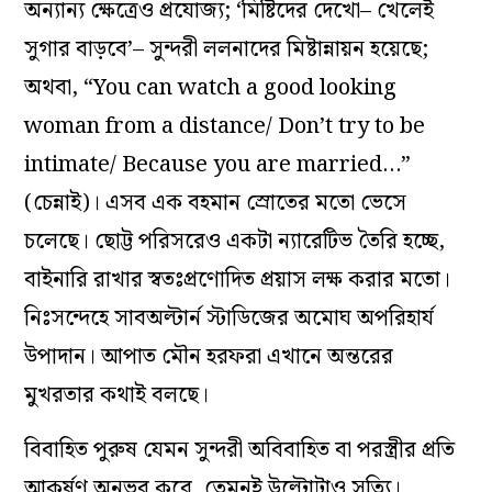
অন্যান্য ক্ষেত্রেও প্রযোজ্য; ‘মিষ্টিদের দেখো– খেলেই
সুগার বাড়বে’– সুন্দরী ললনাদের মিষ্টান্নায়ন হয়েছে;
অথবা, “You can watch a good looking
woman from a distance/ Don’t try to be
intimate/ Because you are married…”
(চেন্নাই)। এসব এক বহমান স্রোতের মতো ভেসে
চলেছে। ছোট্ট পরিসরেও একটা ন্যারেটিভ তৈরি হচ্ছে,
বাইনারি রাখার স্বতঃপ্রণোদিত প্রয়াস লক্ষ করার মতো।
নিঃসন্দেহে সাবঅল্টার্ন স্টাডিজের অমোঘ অপরিহার্য
উপাদান। আপাত মৌন হরফরা এখানে অন্তরের
মুখরতার কথাই বলছে।
বিবাহিত পুরুষ যেমন সুন্দরী অবিবাহিত বা পরস্ত্রীর প্রতি
আকর্ষণ অনুভব করে, তেমনই উল্টোটাও সত্যি।