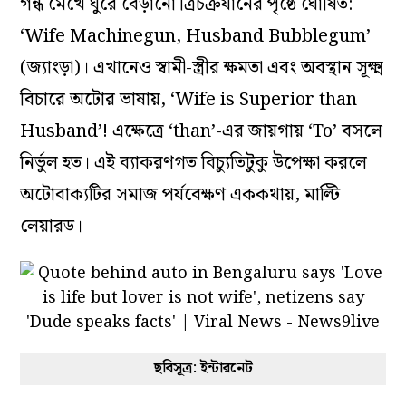
গন্ধ মেখে ঘুরে বেড়ানো ত্রিচক্রযানের পৃষ্ঠে ঘোষিত:
‘Wife Machinegun, Husband Bubblegum’
(জ্যাংড়া)। এখানেও স্বামী-স্ত্রীর ক্ষমতা এবং অবস্থান সূক্ষ্ম
বিচারে অটোর ভাষায়, ‘Wife is Superior than
Husband’! এক্ষেত্রে ‘than’-এর জায়গায় ‘To’ বসলে
নির্ভুল হত। এই ব্যাকরণগত বিচ্যুতিটুকু উপেক্ষা করলে
অটোবাক্যটির সমাজ পর্যবেক্ষণ এককথায়, মাল্টি
লেয়ারড।
ছবিসূত্র: ইন্টারনেট