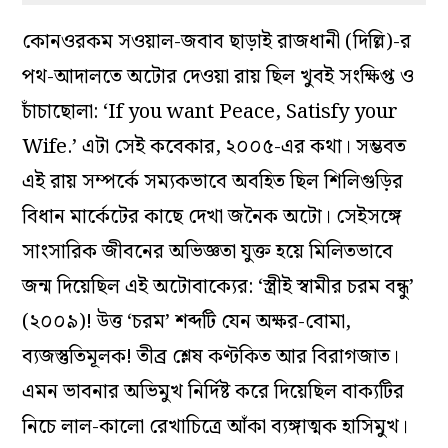
কোনওরকম সওয়াল-জবাব ছাড়াই রাজধানী (দিল্লি)-র
পথ-আদালতে অটোর দেওয়া রায় ছিল খুবই সংক্ষিপ্ত ও
চাঁচাছোলা: ‘If you want Peace, Satisfy your
Wife.’ এটা সেই কবেকার, ২০০৫-এর কথা। সম্ভবত
এই রায় সম্পর্কে সম্যকভাবে অবহিত ছিল শিলিগুড়ির
বিধান মার্কেটের কাছে দেখা জনৈক অটো। সেইসঙ্গে
সাংসারিক জীবনের অভিজ্ঞতা যুক্ত হয়ে মিলিতভাবে
জন্ম দিয়েছিল এই অটোবাক্যের: ‘স্ত্রীই স্বামীর চরম বন্ধু’
(২০০৯)! উত্ত ‘চরম’ শব্দটি যেন অক্ষর-বোমা,
ব্যজস্তুতিমূলক! তীব্র শ্লেষ কণ্টকিত আর বিরাগজাত।
এমন ভাবনার অভিমুখ নির্দিষ্ট করে দিয়েছিল বাক‌্যটির
নিচে লাল-কালো রেখাচিত্রে আঁকা ব‌্যঙ্গাত্মক হাসিমুখ।