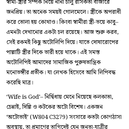
স্বামী-স্ত্রীর সম্পর্ক নিয়ে নানা চালু রসিকতা বাজারে
জনপ্রিয়। তা অনেক সময়ই গোলমেলে। স্ত্রীকে অপরাধী
করে তোলা হয় কোথাও। কিংবা স্বামীরা স্ত্রী-ভয়ে কাবু–
এমনটা দেখানোর একটা চল রয়েছে। আজ শুরু করব,
সেই রকমই কিছু অটোলিপি দিয়ে। যাতে দোষারোপের
পাল্লাটি স্ত্রীর দিকে ভারী হয়ে থাকে। এই সমস্ত
অটোলিপিই আমাদের সামাজিক পুরুষতান্ত্রিক
মনোভঙ্গীর প্রতীক। যা লেখক হিসেবে আমি লিপিবদ্ধ
করেছি মাত্র।
‘Wife is God’– নির্দ্বিধায় মেনে নিয়েছে কলকাতা,
চেন্নাই, দিল্লি ও কটকের অটো বিশেষ। একজন
‘অটোভাই’ (W804 C3279) সংসারে কতটা কোণঠাসা
অবস্থায়, তা প্রমাণের তাগিদেই যেন জনতা-যাত্রীর