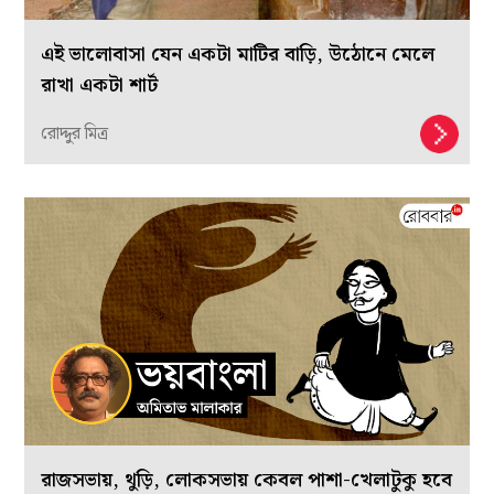
এই ভালোবাসা যেন একটা মাটির বাড়ি, উঠোনে মেলে
রাখা একটা শার্ট
রোদ্দুর মিত্র
রাজসভায়, থুড়ি, লোকসভায় কেবল পাশা-খেলাটুকু হবে