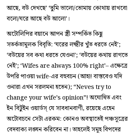
আছে, বউ দেখছে’ ‘তুমি ভালো/তোমায় কোথায় রাখবো
বলো/ঘরে আছে বউ আলো’।
অটোলিপির বয়ানে আপন স্ত্রী সম্পর্কিত কিছু
সতর্কতামূলক বিবৃতি: ‘ঘরের লক্ষ্মীর খুঁত ধরতে নেই’;
‘বউয়ের সব কথা ধরতে যেওনা’; ‘বউয়ের কথায় রাগতে
নেই’; ‘Wifes are always 100% right’– এক্ষেত্রে
উপরি পাওয়া wife-এর বহুবচন (আহা! বাস্তবেও যদি
ওনারা এখন সরলমনা হতেন); “Neves try to
change your wife’s opinion”! অঘোষিত এবং
ইন বিটুইন ওয়ার্ডস্ যে সাবধানবাণী, রয়েছে এহেন
অটোবচনে সেটা এরকম: কোনও অবস্থাতেই পঞ্চসূত্রের
বেদবাক্য লঙ্ঘন করিবেন না। তাহলেই সমূহ বিপদের