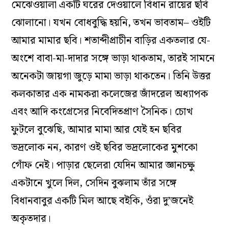
মেঝেওয়ালা একটি ঘরের দেওয়ালে বিধান রায়ের ছবি
ঝোলানো। যখন বোধবুদ্ধি হয়নি, তখন ভাবতাম– ওইটি
আমার মামার ছবি। শতাব্দীপ্রাচীন বাড়ির একতলার যে-
অংশে বাবা-মা-দাদার সঙ্গে ভাড়া থাকতাম, তারই সামনে
অনেকটা জায়গা জুড়ে মামা ভাড়া থাকতেন। তিনি উত্তর
কলকাতার এক নামকরা কলেজের জাঁদরেল অধ্যাপক
এবং আদি কংগ্রেসের নিবেদিতপ্রাণ সৈনিক। চোখ
ফুটলে বুঝেছি, আমার মামা আর যেই হন ছবির
ভদ্রলোক নন, কারণ ওই ছবির ভদ্রলোকের মুশকো
গোঁফ নেই। পাড়ার ছেলেরা যেদিন আমার জ্ঞানচক্ষু
একটানে খুলে দিল, সেদিন বুঝলাম তাঁর সঙ্গে
বিধানবাবুর একটি মিল আছে বইকি, ওঁরা দু’জনেই
অকৃতদার।