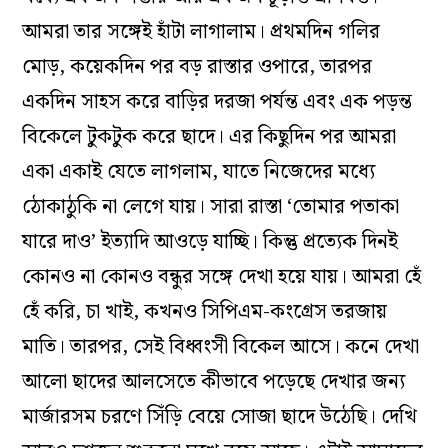
আমরা তার সঙ্গেই হাঁটা লাগালাম। প্রথমদিন গলির
মোড়, কয়েকদিন পর বড় রাস্তার ওপারে, তারপর
একদিন সাহস করে বাড়ির দরজা পর্যন্ত এবং এক পড়ন্ত
বিকেলে টুকটুক করে ছাদে। এর কিছুদিন পর আমরা
একা একাই যেতে লাগলাম, যাতে নিজেদের মধ্যে
ঠোকাঠুকি না লেগে যায়। সারা রাস্তা ‘তোমার পতাকা
যারে দাও’ ইত্যাদি আওড়ে যাচ্ছি। কিন্তু প্রত্যেক দিনই
কোনও না কোনও বন্ধুর সঙ্গে দেখা হয়ে যায়। আমরা হেঁ
হেঁ করি, চা খাই, কখনও সিপিএম-কংগ্রেস তরজায়
মাতি। তারপর, সেই বিধ্বংসী বিকেল আসে। কনে দেখা
আলো ছাদের আলসেতে কীভাবে পড়েছে দেখার জন্য
মার্জারসম চরণে সিঁড়ি বেয়ে সোজা ছাদে উঠেছি। দেখি