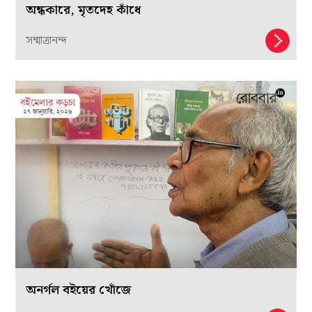
অন্ধকারে, মৃতদেহ কাঁধে
সন্মাত্রানন্দ
অনর্গল বইয়ের খোঁজে