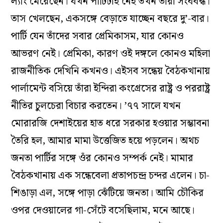
ল্যাং মেরেছেন। যখন পার্টিটাই নেই তখন তাঁরা
সংঘবদ্ধ
।
তাস খেলছেন, একসঙ্গে বেড়াতে যাচ্ছেন বছরে দু’-বার।
পার্টি যেন তাঁদের সবার প্রেমিকাসম, যার কোনও
আভরণ নেই। প্রেমিকা, কারণ ওই দঙ্গলে কোনও মহিলা
রাজনীতিক দেখিনি কখনও। এইসব সন্ধেয় বৈঠকখানায়
পার্লামেন্ট বসিয়ে তাঁরা ইন্দিরা কংগ্রেসের রাষ্ট্র ও পররাষ্ট্র
নীতির চুলচেরা বিচার করতেন। ’৭৭ সালে যখন
মোরারজি দেশাইয়ের হাত ধরে সরকার হওয়ার সম্ভাবনা
তৈরি হল, আমার মামা উত্তেজিত হয়ে পড়লেন। অথচ
জনতা পার্টির সঙ্গে ওঁর কোনও সম্পর্ক নেই। মামার
বৈঠকখানায় এক সন্ধেবেলা প্রতাপচন্দ্র
চন্দর
এলেন। চা-
শিঙাড়া এল, সঙ্গে পাড়া ঝেঁটিয়ে জনতা। আমি চৌকির
ওপর দেওয়ালের গা-সেঁটে বসেছিলাম, মনে আছে।