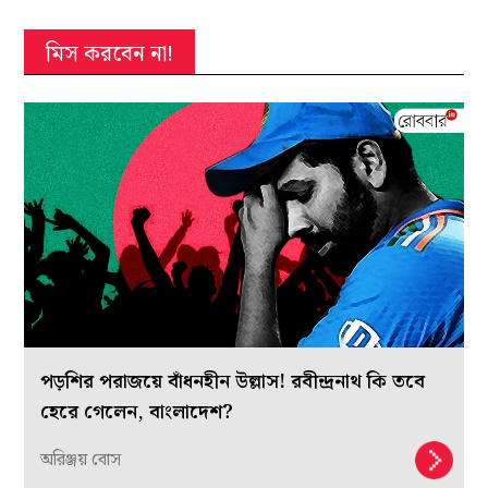
মিস করবেন না!
পড়শির পরাজয়ে বাঁধনহীন উল্লাস! রবীন্দ্রনাথ কি তবে
হেরে গেলেন, বাংলাদেশ?
অরিঞ্জয় বোস