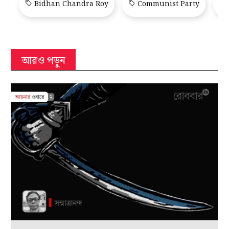
Bidhan Chandra Roy
Communist Party
আরও পড়ুন