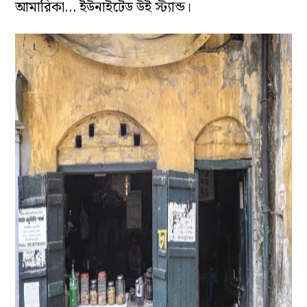
আমারিকা… ইউনাইটেড উই স্ট্যান্ড।