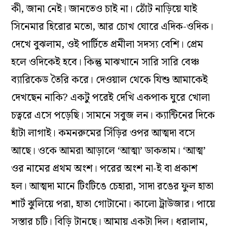
কী, জানা নেই। জানতেও চাই না। ঠোঁট নাড়িয়ে যাই
সিনেমার হিরোর মতো, আর চোখ ঘোরে এদিক-ওদিক।
দেখে বুঝলাম, ওই পার্টিতে প্রমীলা সদস্য বেশি। প্রেম
হলে ওদিকেই হবে। কিন্তু মাঝখানে সারি সারি বেঞ্চ
ব্যারিকেড তৈরি করে। দেওয়াল থেকে যিশু আমাকেই
দেখছেন নাকি? একটু পরেই দেখি একপাক ঘুরে খোলা
চত্বরে
এসে পড়েছি। সামনে সবুজ লন। ক্যান্টিনের দিকে
হাঁটা লাগাই। কমনরুমের সিঁড়ির ওপর আত্মদা বসে
আছে। ওকে আমরা আড়ালে ‘আত্মা’ ডাকতাম। ‘আত্ম’
ওর নামের প্রথম অংশ। পরের অংশ না-ই বা প্রকাশ
হল। আত্মদা মানে টিংটিঙে চেহারা, সাদা রঙের ফুল হাতা
শার্ট ঝুলিয়ে পরা, হাতা গোটানো। কালো ট্রাউজার। পায়ে
সস্তার চটি। বিড়ি টানছে। আমায় একটা দিল। ধরালাম,