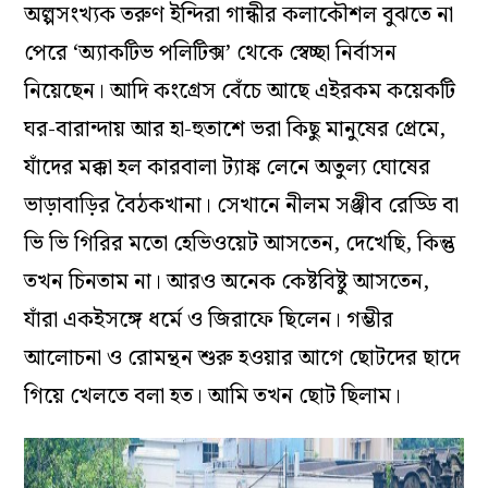
অল্পসংখ্যক তরুণ ইন্দিরা গান্ধীর কলাকৌশল বুঝতে না
পেরে ‘অ্যাকটিভ পলিটিক্স’ থেকে স্বেচ্ছা
নির্বাসন
নিয়েছেন। আদি কংগ্রেস বেঁচে আছে এইরকম কয়েকটি
ঘর-বারান্দায় আর হা-হুতাশে ভরা কিছু মানুষের প্রেমে,
যাঁদের মক্কা হল কারবালা ট্যাঙ্ক লেনে অতুল্য ঘোষের
ভাড়াবাড়ির বৈঠকখানা। সেখানে নীলম সঞ্জীব রেড্ডি বা
ভি ভি গিরির মতো হেভিওয়েট আসতেন, দেখেছি, কিন্তু
তখন চিনতাম না। আরও অনেক কেষ্টবিষ্টু আসতেন,
যাঁরা একইসঙ্গে ধর্মে ও জিরাফে ছিলেন। গম্ভীর
আলোচনা ও রোমন্থন শুরু হওয়ার আগে ছোটদের ছাদে
গিয়ে খেলতে বলা হত। আমি তখন ছোট ছিলাম।