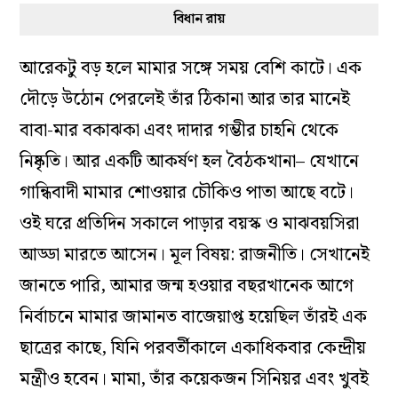
বিধান রায়
আরেকটু বড় হলে মামার সঙ্গে সময় বেশি কাটে। এক
দৌড়ে উঠোন পেরলেই তাঁর ঠিকানা আর তার মানেই
বাবা-মার বকাঝকা এবং দাদার গম্ভীর চাহনি থেকে
নিষ্কৃতি। আর একটি আকর্ষণ হল বৈঠকখানা– যেখানে
গান্ধিবাদী মামার শোওয়ার চৌকিও পাতা আছে বটে।
ওই ঘরে প্রতিদিন সকালে পাড়ার বয়স্ক ও মাঝবয়সিরা
আড্ডা মারতে আসেন। মূল বিষয়: রাজনীতি। সেখানেই
জানতে পারি, আমার জন্ম হওয়ার বছরখানেক আগে
নির্বাচনে মামার জামানত বাজেয়াপ্ত হয়েছিল তাঁরই এক
ছাত্রের কাছে, যিনি পরবর্তীকালে একাধিকবার কেন্দ্রীয়
মন্ত্রীও হবেন। মামা, তাঁর কয়েকজন সিনিয়র এবং খুবই