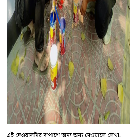
এই দেওয়ালটার দু’পাশে অন‌্য অন‌্য দেওয়ালে লেখা,