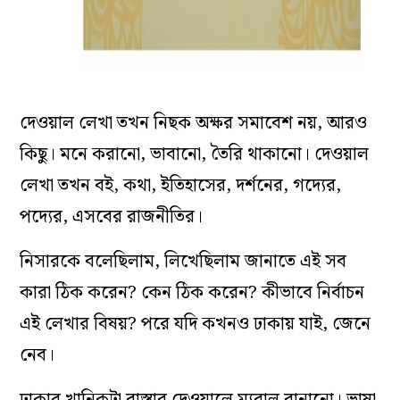
দেওয়াল লেখা তখন নিছক অক্ষর সমাবেশ নয়, আরও
কিছু। মনে করানো, ভাবানো, তৈরি থাকানো। দেওয়াল
লেখা তখন বই, কথা, ইতিহাসের, দর্শনের, গদ‌্যের,
পদ‌্যের, এসবের রাজনীতির।
নিসারকে বলেছিলাম, লিখেছিলাম জানাতে এই সব
কারা ঠিক করেন? কেন ঠিক করেন? কীভাবে নির্বাচন
এই লেখার বিষয়? পরে যদি কখনও ঢাকায় যাই, জেনে
নেব।
ঢাকার খানিকটা রাস্তার দেওয়ালে ম্যুরাল বানানো। ভাষা