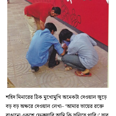
শহিদ মিনারের ঠিক মুখোমুখি অনেকটা দেওয়াল জুড়ে
বড় বড় অক্ষরে দেওয়াল লেখা– ‘আমার ভায়ের রক্তে
রাঙানো একুশে ফেব্রুয়ারি আমি কি ভুলিতে পারি।’ তার