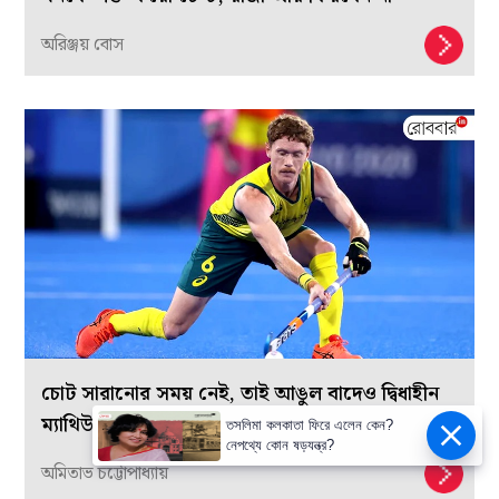
অরিঞ্জয় বোস
চোট সারানোর সময় নেই, তাই আঙুল বাদেও দ্বিধাহীন
ম্যাথিউ ডসন
তসলিমা কলকাতা ফিরে এলেন কেন?
নেপথ্যে কোন ষড়যন্ত্র?
অমিতাভ চট্টোপাধ্যায়