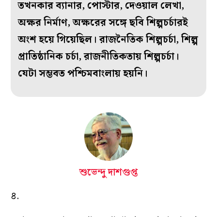
তখনকার ব‌্যানার, পোস্টার, দেওয়াল লেখা,
অক্ষর নির্মাণ, অক্ষরের সঙ্গে ছবি শিল্পচর্চারই
অংশ হয়ে গিয়েছিল। রাজনৈতিক শিল্পচর্চা, শিল্প
প্রাতিষ্ঠানিক চর্চা, রাজনীতিকতায় শিল্পচর্চা।
যেটা সম্ভবত পশ্চিমবাংলায় হয়নি।
শুভেন্দু দাশগুপ্ত
৪.