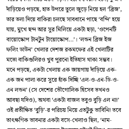
দাঁড়িয়েও পড়ছে, হাত উপরে তুলে জুড়ে নিয়ে হল ‘ব্রিজ’,
তার তলা দিয়ে বাকিরা চলছে সাবধানে পাছে ‘বন্দি’ হয়ে
যায়, মুখে ছন্দ আর সুর মিলিয়ে একটা ছড়া, ‘ওপেনটি
বায়োস্কোপ টানটুন টায়োস্কোপ…’। ‘লন্ডন ব্রিজ ইজ
ফলিং ডাউন’ খেলার দেশজ রকমফের এই খেলাটির
মতো বাকিগুলিরও খুব পুরনো ইতিহাস থাকা সম্ভব।
মনে পড়ছে, একটা খেলায় এক জায়গায় দাঁড়িয়ে এক-
এক জন পালা করে সুরে হাঁক দিচ্ছি ‘এল-ও-এন-ডি-ও-
এন লন্ডন’ (সে দেশের ভৌগোলিক হিসেব তখনও
আবছা যদিও), অথবা ‘একটা বাজল তবুও বুড়ি এল না!’
ওই প্রতীক্ষিত ‘বুড়ি’-র পরিচয় নিয়ে এতটুকু ভাবিনি! তবে
তাৎক্ষণিক ভাবনার একটা বসে-খেলাও ছিল, ‘নাম-