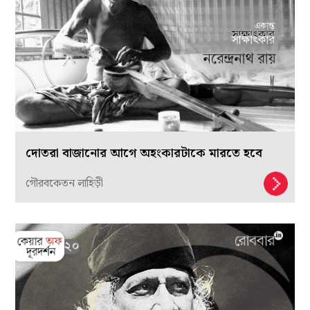
দোতরা বাজানোর আগে অহংকারটাকে মারতে হবে
গৌরবকেতন লাহিড়ী