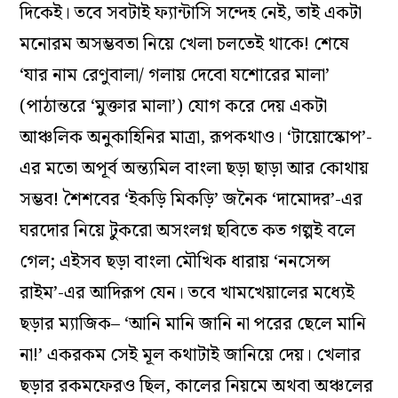
দিকেই। তবে সবটাই ফ্যান্টাসি সন্দেহ নেই, তাই একটা
মনোরম অসম্ভবতা নিয়ে খেলা চলতেই থাকে! শেষে
‘যার নাম রেণুবালা/ গলায় দেবো যশোরের মালা’
(পাঠান্তরে ‘মুক্তার মালা’) যোগ করে দেয় একটা
আঞ্চলিক অনুকাহিনির মাত্রা, রূপকথাও। ‘টায়োস্কোপ’-
এর মতো অপূর্ব অন্ত্যমিল বাংলা ছড়া ছাড়া আর কোথায়
সম্ভব! শৈশবের ‘ইকড়ি মিকড়ি’ জনৈক ‘দামোদর’-এর
ঘরদোর নিয়ে টুকরো অসংলগ্ন ছবিতে কত গল্পই বলে
গেল; এইসব ছড়া বাংলা মৌখিক ধারায় ‘ননসেন্স
রাইম’-এর আদিরূপ যেন। তবে খামখেয়ালের মধ্যেই
ছড়ার ম্যাজিক– ‘আনি মানি জানি না পরের ছেলে মানি
না!’ একরকম সেই মূল কথাটাই জানিয়ে দেয়। খেলার
ছড়ার রকমফেরও ছিল, কালের নিয়মে অথবা অঞ্চলের