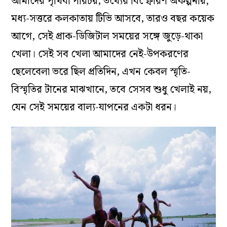
আমাদের পৃথিবী পরিচয়, তথ্যের বিস্ফোরণ অকল্পনীয়;
মধ্য-সত্তরে কলকাতায় টিভি আসবে, তারও বছর কয়েক
আগে, সেই প্রাক-ডিজিটাল সময়ের সঙ্গে জুড়ে-থাকা
খেলা। সেই সব খেলা আমাদের নেই-উপকরণের
ছেলেবেলা ভরে ছিল প্রতিদিন, এখন কেবল স্মৃতি-
বিস্মৃতির টানের মাঝখানে, তবে সেসব শুধু খেলাই নয়,
যেন সেই সময়ের বাল্য-যাপনের একটা ধরন।