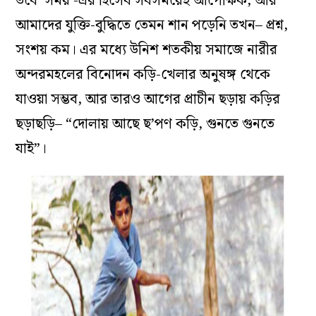
তবে ‘সময়’-এর হিসেব সবসময়েই আপেক্ষিক, আর
আমাদের যুক্তি-বুদ্ধিতে তেমন শান পড়েনি তখন– প্রশ্ন,
সংশয় কম। এর মধ্যে উনিশ শতকীয় সমাজে নারীর
অন্দরমহলের বিনোদন কড়ি-খেলার অনুষঙ্গ থেকে
যাওয়া সম্ভব, আর তারও আগের প্রাচীন ছড়ায় কড়ির
ছড়াছড়ি– “দোলায় আছে ছ’পণ কড়ি, গুনতে গুনতে
যাই”।