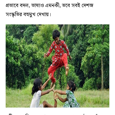
প্রভাবে বদল, ভাষ্যও এমনকী, তবে সবই দেশজ
সংস্কৃতির বহুমুখ দেখায়।