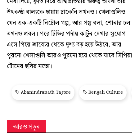
মেধা দিয়ে, কৃতি দিয়ে আত্মপ্রতিষ্ঠার গুরুত্ব অথবা তার
উৎকণ্ঠা বাল্যকে ছায়ায় ঢাকেনি তখনও। খেলাগুলিও
যেন এক-একটি নিটোল গল্প, আর গল্প বলা, শোনার চল
তখনও প্রবল। পরে টিভির পর্দায় কার্টুন দেখার সুযোগ
এসে গিয়ে শ্রাব্যের থেকে দৃশ্য বড় হয়ে উঠবে, আর
পুরনো খেলাগুলি আরও পুরনো হয়ে থেকে যাবে সিপিয়া
টোনের ছবির মতো।
Abanindranath Tagore
Bengali Culture
আরও পড়ুন