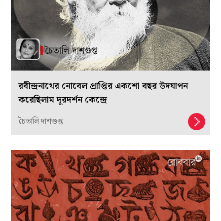
রবীন্দ্রনাথের নোবেল প্রাপ্তির একশো বছর উদযাপন
করেছিলাম দূরদর্শন কেন্দ্রে
চৈতালি দাশগুপ্ত