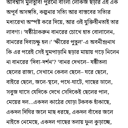
অবিশ্বাস মুলতুবি! পুরনো বাংলা লোকজ ছড়ার এই এক
অপূর্ব অসঙ্গতি, কল্পনার সত্যি আর বাস্তবের সত্যির
মধ্যরেখা অস্পষ্ট করে দিয়ে, আর ওই যুক্তিহীনতাই তার
লাবণ্য। ‘ষষ্ঠীঠাকরুন বানরের চোখে হাত বোলালেন,
বানরের দিব্যচক্ষু হল।’ ‘ক্ষীরের পুতুল’-এ অবনীন্দ্রনাথ
কি এর পরেই সেই ঘুমপাড়ানি ছড়ার মায়ায় গড়ে নিলেন
না বানরের ‘দিব্য-দর্শন’? ‘বানর দেখলে– ষষ্ঠীতলা
ছেলের রাজ্য, সেখানে কেবল ছেলে– ঘরে ছেলে,
বাইরে ছেলে, জলে-স্থলে, পথে-ঘাটে, গাছের ডালে,
সবুজ ঘাসে যেদিকে দেখে সেদিকেই ছেলের পাল,
মেয়ের দল…একদল কাঠের ঘোড়া টকবক হাঁকাছে,
একদল দিঘির জলে মাছ ধরছে, একদল বাঁধের জলে
নাইতে নেমেছে, একদল গাছের তলায় ফুল কুড়াচ্ছে,