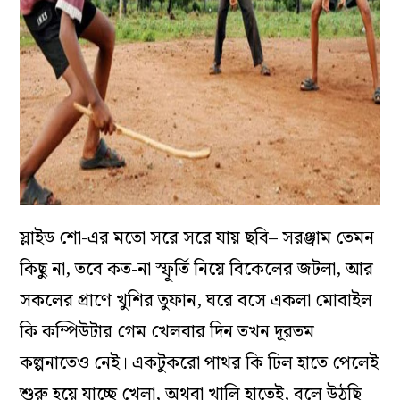
স্লাইড শো-এর মতো সরে সরে যায় ছবি– সরঞ্জাম তেমন
কিছু না, তবে কত-না স্ফূর্তি নিয়ে বিকেলের জটলা, আর
সকলের প্রাণে খুশির তুফান, ঘরে বসে একলা মোবাইল
কি কম্পিউটার গেম খেলবার দিন তখন দূরতম
কল্পনাতেও নেই। একটুকরো পাথর কি ঢিল হাতে পেলেই
শুরু হয়ে যাচ্ছে খেলা, অথবা খালি হাতেই, বলে উঠছি