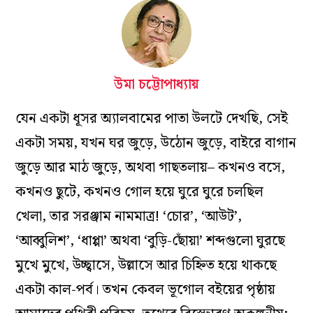
উমা চট্টোপাধ্যায়
যেন একটা ধূসর অ্যালবামের পাতা উলটে দেখছি, সেই
একটা সময়, যখন ঘর জুড়ে, উঠোন জুড়ে, বাইরে বাগান
জুড়ে আর মাঠ জুড়ে, অথবা গাছতলায়– কখনও বসে,
কখনও ছুটে, কখনও গোল হয়ে ঘুরে ঘুরে চলছিল
খেলা, তার সরঞ্জাম নামমাত্র! ‘চোর’, ‘আউট’,
‘আব্বুলিশ’, ‘ধাপ্পা’ অথবা ‘বুড়ি-ছোঁয়া’ শব্দগুলো ঘুরছে
মুখে মুখে, উচ্ছ্বাসে, উল্লাসে আর চিহ্নিত হয়ে থাকছে
একটা কাল-পর্ব। তখন কেবল ভূগোল বইয়ের পৃষ্ঠায়