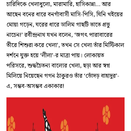
চারিদিকে খেলাধুলো, মারামারি, হাসিকান্না… আর
আছেন বনের ধারে বনগাঁবাসী মাসি-পিসি, যিনি খইয়ের
মোয়া গড়েন, ঘরের ধারে ডালিম গাছটি তাতে প্রভু
নাচেন!’ রবীন্দ্রনাথ যখন বলেন, ‘জগৎ পারাবারের
তীরে শিশুরা করে খেলা’, তখন সে খেলা তাঁর মিস্টিকাল
দর্শনে যুক্ত হয়ে ‘লীলা’-র মাত্রা পায়। লোকায়ত
পরিসরে, শুদ্ধচৈতন্য বাল্যের খেলা, ছড়া আর স্বপ্ন
মিলিয়ে নিয়েছেন গগন ঠাকুরও তাঁর ‘ভোঁদড় বাহাদুর’-
এ, সম্ভব-অসম্ভব একাকার!