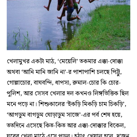
খেলামুখর একটা মাঠ, ‘মেয়েলি’ তকমার এক্কা-দোক্কা
অথবা ‘আনি মানি জানি না’-র পাশাপাশি চলছে পিট্টু,
গোল্লাচোর, বাঘবন্দি, ধাপসা, রুমাল-চোর কি চোর-
পুলিশ, আর সেসব খেলার দল কখনও লিঙ্গভিত্তিক ছিল
মনে পড়ে না। শিশুকালের ‘ইকড়ি মিকড়ি চাম চিকড়ি’,
‘আগডুম বাগডুম ঘোড়াডুম সাজে’-এর পর্ব শেষ হয়ে,
ততদিনে এসেছে কিত-কিত আর এক্কা-দোক্কার বিকেল,
ঘরের খেলা মাঠে এসে পড়ল। হঠাৎ খেয়াল হলে, দু’জন