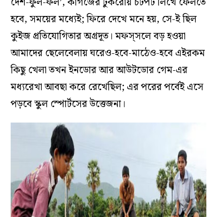
দেশ-ফুল-ফল’, কাগজের টুকরোয় চটপট লিখে ফেলতে
হবে, সময়ের মধ্যেই; ফিরে দেখে মনে হয়, সে-ই ছিল
কুইজ প্রতিযোগিতার অগ্রদূত। মফস্‌সলে বড় হওয়া
আমাদের ছেলেবেলায় ঘরেও-হবে-মাঠেও-হবে এইরকম
কিছু খেলা তখন ইনডোর আর আউটডোর গেম-এর
মধ্যরেখা আবছা করে রেখেছিল; এর পরের পর্বেই এসে
পড়বে স্কুল স্পোর্টসের উত্তেজনা।